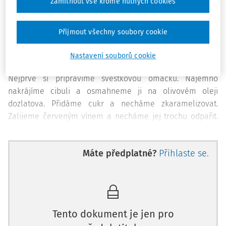
hnědého třtinového), 250 ml červeného vína, 250 ml
Zamítnout vše kromě nutných cookies
drůbežího vývaru, 1 lžíce sójové omáčky, 200 g švestkových
povidel, sůl, srnčí maso, barevný pepř, čerstvý nebo sušený
Přijmout všechny soubory cookie
tymián.
Nastavení souborů cookie
Příprava švestkové omáčky:
Nejprve si připravíme švestkovou omáčku. Najemno
nakrájíme cibuli a osmahneme ji na olivovém oleji
dozlatova. Přidáme cukr a necháme zkaramelizovat.
Zalijeme červeným vínem a necháme jej trochu odpařit.
Poté přilijeme vývar, sójovou omáčku a přidáme povidla.
Za stálého míchání vaříme asi 12 minut. Na závěr
Máte předplatné?
Přihlaste se.
švestkovou omáčku rozmixujeme ručním tyčovým
mixérem a dochutíme solí.
Příprava jeleních steaků:
Srnčí kýtu (popřípadě panenku nebo hřbet) nakrájíme na
Tento dokument je jen pro
silnější plátky, nenaklepáváme, ale