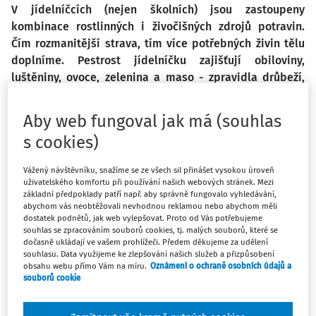
V jídelníčcích (nejen školních) jsou zastoupeny
kombinace rostlinných i živočišných zdrojů potravin.
Čím rozmanitější strava, tím více potřebných živin tělu
doplníme. Pestrost jídelníčku zajišťují obiloviny,
luštěniny, ovoce, zelenina a maso - zpravidla drůbeží,
vepřové a hovězí. Z hlediska zdravé výživy bývá vedle
vyšší konzumace ryb doporučováno také maso z divoce
Aby web fungoval jak má (souhlas
žijících zvířat. Zvěřina obsahuje minimum tuku, velké
s cookies)
množství bílkovin, vitamínů a minerálů. V následujícím
seriálu se můžete inspirovat recepty z různých druhů
Vážený návštěvníku, snažíme se ze všech sil přinášet vysokou úroveň
zvěřiny.
uživatelského komfortu při používání našich webových stránek. Mezi
základní předpoklady patří např. aby správně fungovalo vyhledávání,
abychom vás neobtěžovali nevhodnou reklamou nebo abychom měli
Srnčí steaky se švestkovou
dostatek podnětů, jak web vylepšovat. Proto od Vás potřebujeme
souhlas se zpracováním souborů cookies, tj. malých souborů, které se
omáčkou
dočasně ukládají ve vašem prohlížeči. Předem děkujeme za udělení
souhlasu. Data využijeme ke zlepšování našich služeb a přizpůsobení
obsahu webu přímo Vám na míru.
Oznámení o ochraně osobních údajů a
Ingredience:
souborů cookie
1 cibule, 4 lžíce olivového oleje, 1 lžíce cukru (nejlépe