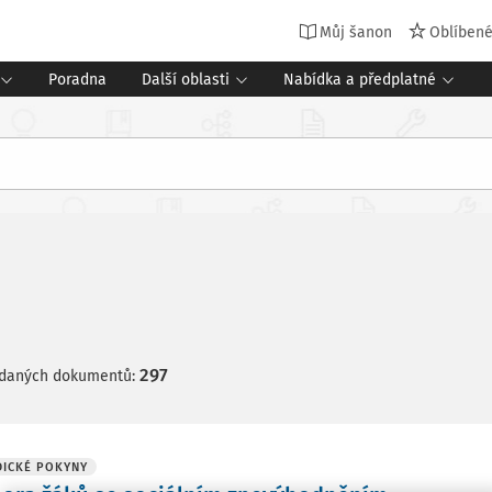
Můj šanon
Oblíben
Poradna
Další oblasti
Nabídka a předplatné
297
edaných dokumentů:
ICKÉ POKYNY