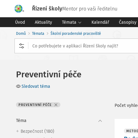
Řízení školy
Mentor pro vaši ředitelnu
Úvod
Aktuality
Témata
Kalendář
Časopisy
Domů
Témata
Školní poradenské pracoviště
Preventivní péče
Sledovat téma
PREVENTIVNÍ PÉČE
Počet vyhl
Téma
(180)
Bezpečnost
METOD