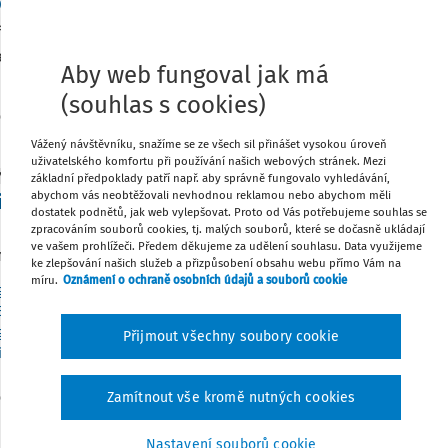
ora žáků se sociálním znevýhodněním
í 2026 získají základní školy s vyšším počtem žáků se sociál
edky.
Aby web fungoval jak má
nisterstvo školství, mládeže a tělovýchovy ČR
,
Národní pedagogický in
(souhlas s cookies)
o:
9. 6. 2026
1 minuta čtení
Vážený návštěvníku, snažíme se ze všech sil přinášet vysokou úroveň
uživatelského komfortu při používání našich webových stránek. Mezi
Y
základní předpoklady patří např. aby správně fungovalo vyhledávání,
abychom vás neobtěžovali nevhodnou reklamou nebo abychom měli
si nastavuji hranice mezi osobním a pracovním ž
dostatek podnětů, jak web vylepšovat. Proto od Vás potřebujeme souhlas se
A TŘEŠTÍKOVÁ Hranice mezi osobním a pracovním životem si dn
zpracováním souborů cookies, tj. malých souborů, které se dočasně ukládají
ve vašem prohlížeči. Předem děkujeme za udělení souhlasu. Data využijeme
 rozhodování v čase. Moje zkušenost z korporátu mě naučila v
ke zlepšování našich služeb a přizpůsobení obsahu webu přímo Vám na
míru.
Oznámení o ochraně osobních údajů a souborů cookie
r. Ludmila Třeštíková
,
Mgr. Renáta Zajíčková
,
Mgr. Bc. David Šimek MB
BA
,
Jiří Bréda
,
Mgr. Bc. Pavel Koc
,
Ing. Dana Pražáková Ph.D.
,
Mgr. Štěp
r. Petr Žák
,
Mgr. Helena Wernischová
,
Mgr. Jarmila Čechová
,
Mgr. Bc. R
Přijmout všechny soubory cookie
tzany
,
Mgr. Jarmila Kubáňková Ph.D.
,
Petra Schwarzová Žallmannová
,
P
enka Otáhalová
o:
3. 6. 2026
16 minut čtení
Zamítnout vše kromě nutných cookies
Nastavení souborů cookie