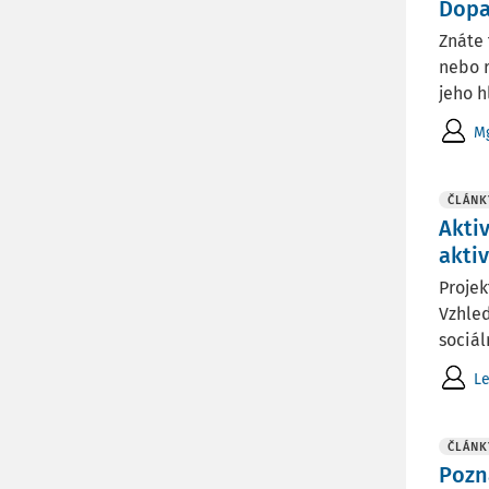
Dopa
Znáte 
nebo r
jeho h
M
ČLÁNK
Akti
aktiv
Projek
Vzhled
sociál
L
ČLÁNK
Pozn