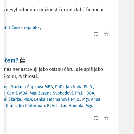
ním znevýhodněním možnost čerpat další finanční
stitut České republiky
ivotem?
es nenastavuji jako ostrou čáru, ale spíš jako
ýkonu, rychlosti...
A
,
Ing. Mariana Čapková MBA
,
PhDr. Jan Voda Ph.D.,
ánka Černá MBA
,
Mgr. Zuzana Svobodová Ph.D., DBA
,
adek Škarka
,
PhDr. Lenka Felcmanová Ph.D.
,
Mgr. Anna
etr Kraus
,
Jiří Raiterman
,
BcA. Lukáš Homola
,
Mgr.