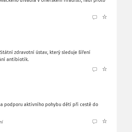
ováckého divadla v Uherském Hradišti, radí proto
átní zdravotní ústav, který sleduje šíření
ní antibiotik.
 a podporu aktivního pohybu dětí při cestě do
ní