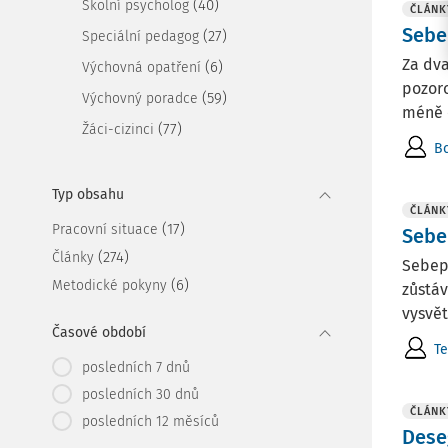
(40)
Školní psycholog
ČLÁNK
Sebe
(27)
Speciální pedagog
Za dva
(6)
Výchovná opatření
pozoro
(59)
Výchovný poradce
méně č
(77)
Žáci-cizinci
B
Typ obsahu
ČLÁNK
(17)
Pracovní situace
Sebe
(274)
Články
Sebepo
(6)
Metodické pokyny
zůstáv
vysvět
Časové období
Te
posledních 7 dnů
posledních 30 dnů
ČLÁNK
posledních 12 měsíců
Dese