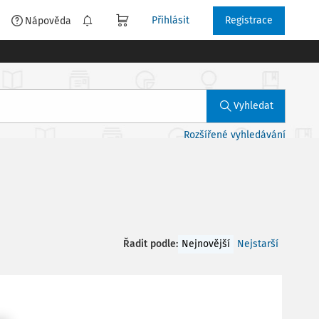
Přihlásit
Registrace
é
Nápověda
Vyhledat
Rozšířené vyhledávání
Řadit podle
:
Nejnovější
Nejstarší