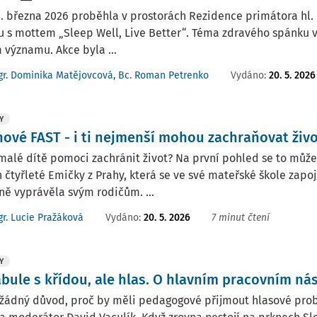
. března 2026 proběhla v prostorách Rezidence primátora hl. 
 s mottem „Sleep Well, Live Better“. Téma zdravého spánku v 
 významu. Akce byla ...
Vydáno:
20. 5. 2026
r. Dominika Matějovcová
,
Bc. Roman Petrenko
Y
nové FAST - i ti nejmenší mohou zachraňovat živ
alé dítě pomoci zachránit život? Na první pohled se to můž
 čtyřleté Emičky z Prahy, která se ve své mateřské škole za
ě vyprávěla svým rodičům. ...
Vydáno:
20. 5. 2026
7 minut čtení
r. Lucie Pražáková
Y
abule s křídou, ale hlas. O hlavním pracovním ná
žádný důvod, proč by měli pedagogové přijmout hlasové prob