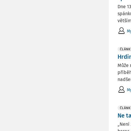
Dne 13
spánku
větším
Mg
ČLÁNK
Hrdi
Může m
příběh
nadšen
Mg
ČLÁNK
Ne t
„Není 