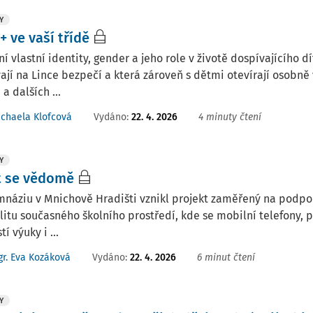
Y
 ve vaší třídě
í vlastní identity, gender a jeho role v životě dospívajícího d
ají na Lince bezpečí a která zároveň s dětmi otevírají osobn
 a dalších ...
Vydáno:
22. 4. 2026
4 minuty čtení
chaela Klofcová
Y
t se vědomě
náziu v Mnichově Hradišti vznikl projekt zaměřený na podpo
litu současného školního prostředí, kde se mobilní telefony, p
í výuky i ...
Vydáno:
22. 4. 2026
6 minut čtení
r. Eva Kozáková
Y