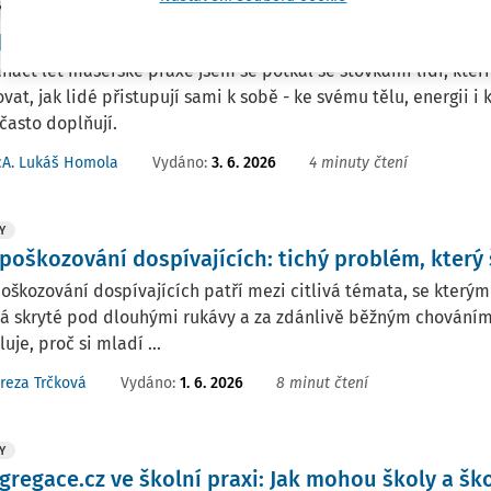
Y
péče jako dovednost, ne luxus
náct let masérské praxe jsem se potkal se stovkami lidí, kteř
vat, jak lidé přistupují sami k sobě - ke svému tělu, energii i k 
asto doplňují.
Vydáno:
3. 6. 2026
4 minuty čtení
cA. Lukáš Homola
Y
poškozování dospívajících: tichý problém, který 
škozování dospívajících patří mezi citlivá témata, se kterými s
á skryté pod dlouhými rukávy a za zdánlivě běžným chováním 
luje, proč si mladí ...
Vydáno:
1. 6. 2026
8 minut čtení
reza Trčková
Y
gregace.cz ve školní praxi: Jak mohou školy a šk