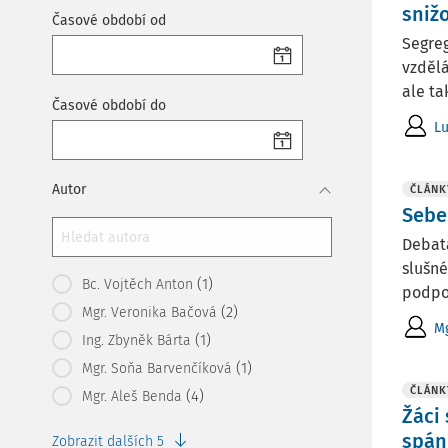
sniž
Časové období od
Segreg
vzdělá
ale ta
Časové období do
Lu
Autor
ČLÁNK
Sebe
Debata
slušné
(1)
Bc. Vojtěch Anton
podpo
(2)
Mgr. Veronika Bačová
Mg
(1)
Ing. Zbyněk Bárta
(1)
Mgr. Soňa Barvenčíková
ČLÁNK
(4)
Mgr. Aleš Benda
Žáci
spán
Zobrazit dalších 5