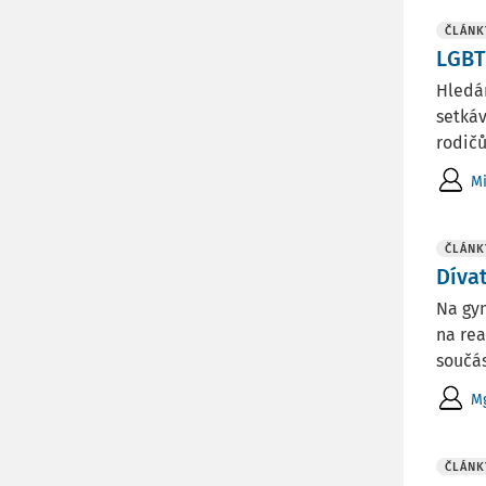
ČLÁNK
LGBT+
Hledán
setkáv
rodičů
Mi
ČLÁNK
Díva
Na gym
na rea
součást
Mg
ČLÁNK