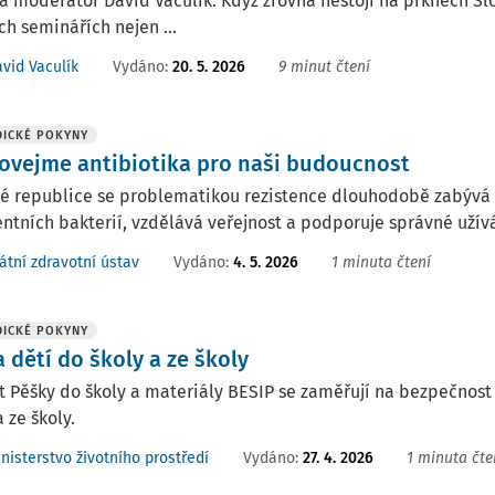
a moderátor David Vaculík. Když zrovna nestojí na prknech Sl
ch seminářích nejen ...
Vydáno:
20. 5. 2026
9 minut čtení
vid Vaculík
ICKÉ POKYNY
ovejme antibiotika pro naši budoucnost
é republice se problematikou rezistence dlouhodobě zabývá St
entních bakterií, vzdělává veřejnost a podporuje správné užívá
Vydáno:
4. 5. 2026
1 minuta čtení
átní zdravotní ústav
ICKÉ POKYNY
 dětí do školy a ze školy
t Pěšky do školy a materiály BESIP se zaměřují na bezpečnost
a ze školy.
Vydáno:
27. 4. 2026
1 minuta čte
nisterstvo životního prostředí