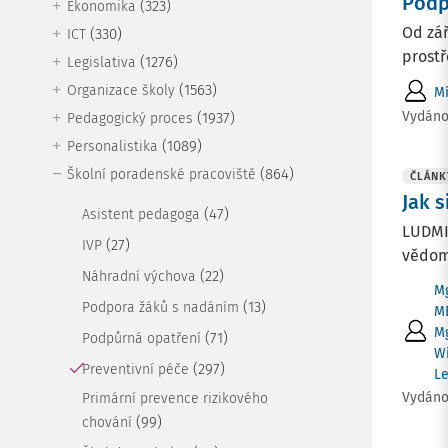
Podp
(323)
Ekonomika
Od zář
(330)
ICT
prostř
(1276)
Legislativa
(1563)
Organizace školy
Mi
Vydán
(1937)
Pedagogický proces
(1089)
Personalistika
(864)
Školní poradenské pracoviště
ČLÁNK
Jak 
(47)
Asistent pedagoga
LUDMIL
(27)
IVP
vědomé
(22)
Náhradní výchova
Mg
(13)
Podpora žáků s nadáním
M
Mg
(71)
Podpůrná opatření
Wi
(297)
Preventivní péče
L
Vydán
Primární prevence rizikového
(99)
chování