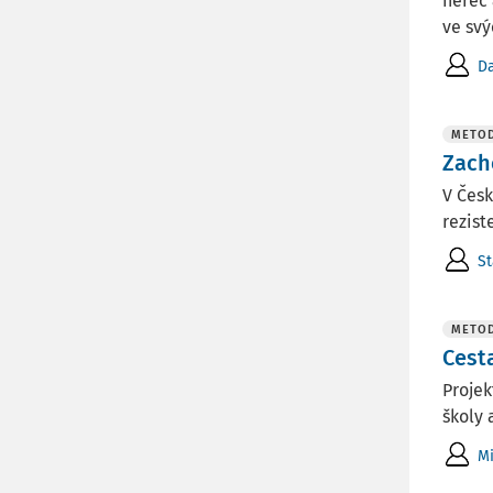
herec 
ve svý
Da
METOD
Zach
V Česk
rezist
St
METOD
Cesta
Projek
školy 
Mi