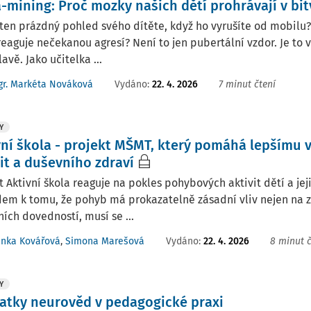
-mining: Proč mozky našich dětí prohrávají v bit
ten prázdný pohled svého dítěte, když ho vyrušíte od mobilu?
eaguje nečekanou agresí? Není to jen pubertální vzdor. Je to 
lavě. Jako učitelka ...
Vydáno:
22. 4. 2026
7 minut čtení
gr. Markéta Nováková
Y
vní škola - projekt MŠMT, který pomáhá lepšímu v
it a duševního zdraví
t Aktivní škola reaguje na pokles pohybových aktivit dětí a jeji
em k tomu, že pohyb má prokazatelně zásadní vliv nejen na zd
ních dovedností, musí se ...
Vydáno:
22. 4. 2026
8 minut č
enka Kovářová
,
Simona Marešová
Y
atky neurověd v pedagogické praxi