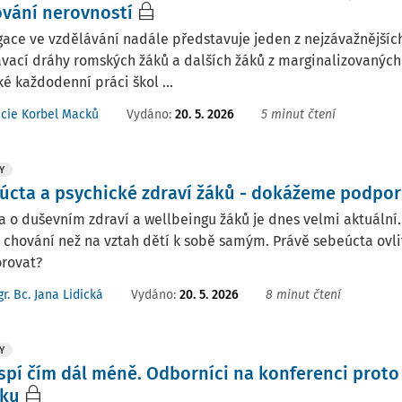
ování nerovností
ace ve vzdělávání nadále představuje jeden z nejzávažnějšíc
vací dráhy romských žáků a dalších žáků z marginalizovaných
ké každodenní práci škol ...
Vydáno:
20. 5. 2026
5 minut čtení
cie Korbel Macků
Y
úcta a psychické zdraví žáků - dokážeme podporov
 o duševním zdraví a wellbeingu žáků je dnes velmi aktuální.
 chování než na vztah dětí k sobě samým. Právě sebeúcta ovlivňu
rovat?
Vydáno:
20. 5. 2026
8 minut čtení
r. Bc. Jana Lidická
Y
 spí čím dál méně. Odborníci na konferenci proto
ku