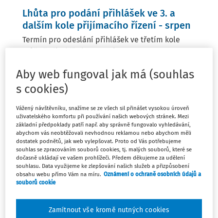
Lhůta pro podání přihlášek ve 3. a
dalším kole přijímacího řízení - srpen
Termín pro odeslání přihlášek ve třetím kole
může ředitel školy stanovit ...
1. 8. 2026 - 31. 8. 2026
Aby web fungoval jak má (souhlas
s cookies)
Potvrzení úmyslu se vzdělávat ve 3. a
Vážený návštěvníku, snažíme se ze všech sil přinášet vysokou úroveň
dalších kolech přijímacího řízení -
uživatelského komfortu při používání našich webových stránek. Mezi
srpen
základní předpoklady patří např. aby správně fungovalo vyhledávání,
abychom vás neobtěžovali nevhodnou reklamou nebo abychom měli
Lhůta pro odeslání potvrzení úmyslu přijatého
dostatek podnětů, jak web vylepšovat. Proto od Vás potřebujeme
souhlas se zpracováním souborů cookies, tj. malých souborů, které se
uchazeče vzdělávat se v daném ...
dočasně ukládají ve vašem prohlížeči. Předem děkujeme za udělení
souhlasu. Data využijeme ke zlepšování našich služeb a přizpůsobení
1. 8. 2026 - 31. 8. 2026
obsahu webu přímo Vám na míru.
Oznámení o ochraně osobních údajů a
souborů cookie
Seznámení nového zaměstnance s
Zamítnout vše kromě nutných cookies
dokumentací