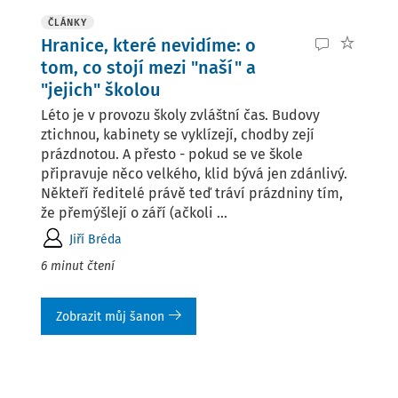
ČLÁNKY
Hranice, které nevidíme: o
tom, co stojí mezi "naší" a
"jejich" školou
Léto je v provozu školy zvláštní čas. Budovy
ztichnou, kabinety se vyklízejí, chodby zejí
prázdnotou. A přesto - pokud se ve škole
připravuje něco velkého, klid bývá jen zdánlivý.
Někteří ředitelé právě teď tráví prázdniny tím,
že přemýšlejí o září (ačkoli ...
Jiří Bréda
6 minut čtení
Zobrazit můj šanon