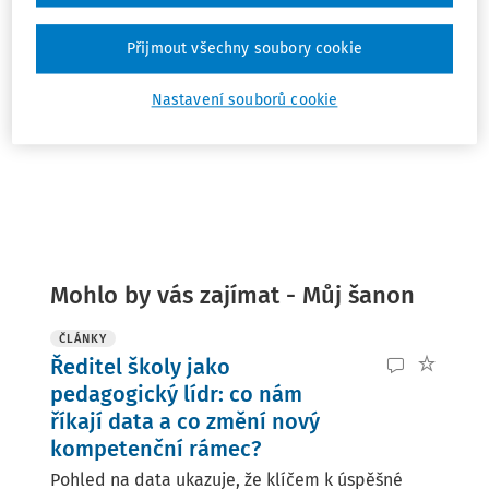
V průběhu měsíce seznámení zaměstnance s
Přijmout všechny soubory cookie
pracovním řádem, právními a ...
1. 8. 2026 - 31. 8. 2026
Nastavení souborů cookie
Mohlo by vás zajímat - Můj šanon
ČLÁNKY
Ředitel školy jako
pedagogický lídr: co nám
říkají data a co změní nový
kompetenční rámec?
Pohled na data ukazuje, že klíčem k úspěšné