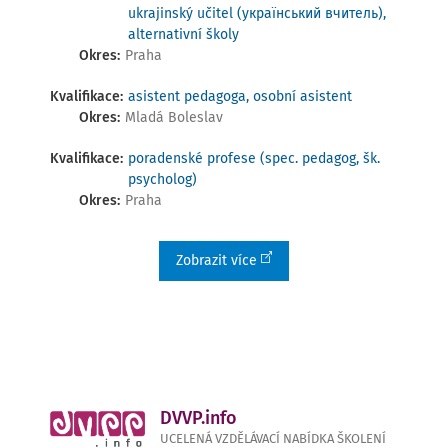
ukrajinský učitel (український вчитель),
alternativní školy
Okres:
Praha
Kvalifikace:
asistent pedagoga, osobní asistent
Okres:
Mladá Boleslav
Kvalifikace:
poradenské profese (spec. pedagog, šk.
psycholog)
Okres:
Praha
Zobrazit více
DVVP.info
UCELENÁ VZDĚLÁVACÍ NABÍDKA ŠKOLENÍ