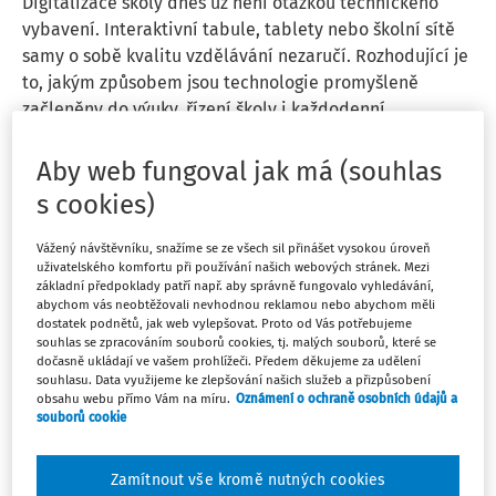
Digitalizace školy dnes už není otázkou technického
vybavení. Interaktivní tabule, tablety nebo školní sítě
samy o sobě kvalitu vzdělávání nezaručí. Rozhodující je
to, jakým způsobem jsou technologie promyšleně
začleněny do výuky, řízení školy i každodenní ...
Petra Malecká
,
Klára Maříková
Aby web fungoval jak má (souhlas
Vydáno:
18. 2. 2026
7 minut čtení
s cookies)
Vážený návštěvníku, snažíme se ze všech sil přinášet vysokou úroveň
AKTUALITY
uživatelského komfortu při používání našich webových stránek. Mezi
základní předpoklady patří např. aby správně fungovalo vyhledávání,
Konference Škola jako místo setkávání
abychom vás neobtěžovali nevhodnou reklamou nebo abychom měli
2025. Už potřetí a s řadou poprvé
dostatek podnětů, jak web vylepšovat. Proto od Vás potřebujeme
souhlas se zpracováním souborů cookies, tj. malých souborů, které se
Třetí ročník úspěšné konference Škola jako místo
dočasně ukládají ve vašem prohlížeči. Předem děkujeme za udělení
setkávání, pořádané redakcí Řízení školy (Wolters
souhlasu. Data využijeme ke zlepšování našich služeb a přizpůsobení
obsahu webu přímo Vám na míru.
Oznámení o ochraně osobních údajů a
Kluwer ČR), se uskutečnil ve čtvrtek 9. října 2025. Stejně
souborů cookie
jako v předchozích letech nabídl prostor pro sdílení
zkušeností, inspirace a společné přemýšlení o ...
Zamítnout vše kromě nutných cookies