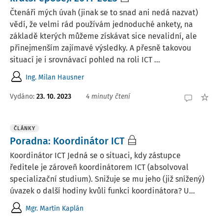
Čtenáři mých úvah (jinak se to snad ani nedá nazvat)
vědí, že velmi rád používám jednoduché ankety, na
základě kterých můžeme získávat sice nevalidní, ale
přinejmenším zajímavé výsledky. A přesně takovou
situací je i srovnávací pohled na roli ICT ...
Ing. Milan Hausner
Vydáno:
23. 10. 2023
4 minuty čtení
ČLÁNKY
Poradna: Koordinátor ICT
Koordinátor ICT Jedná se o situaci, kdy zástupce
ředitele je zároveň koordinátorem ICT (absolvoval
specializační studium). Snižuje se mu jeho (již snížený)
úvazek o další hodiny kvůli funkci koordinátora? U...
Mgr. Martin Kaplán