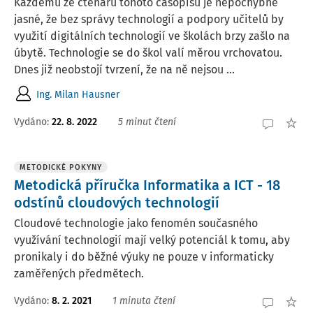
Každému ze čtenářů tohoto časopisu je nepochybně
jasné, že bez správy technologií a podpory učitelů by
využití digitálních technologií ve školách brzy zašlo na
úbytě. Technologie se do škol valí měrou vrchovatou.
Dnes již neobstojí tvrzení, že na ně nejsou ...
Ing. Milan Hausner
Vydáno:
22. 8. 2022
5 minut čtení
METODICKÉ POKYNY
Metodická příručka Informatika a ICT - 18
odstínů cloudových technologií
Cloudové technologie jako fenomén současného
využívání technologií mají velký potenciál k tomu, aby
pronikaly i do běžné výuky ne pouze v informaticky
zaměřených předmětech.
Vydáno:
8. 2. 2021
1 minuta čtení