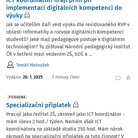
ICT koordinátoři hrají prim při
implementaci digitálních kompetencí do
výuky
Jak se učitelům daří vést výuku dle revidovaného RVP v
oblasti informatiky a rozvoje digitálních kompetencí
studentů? Jaké mají pedagogové postoje k digitálním
technologiím? To zjišťoval Národní pedagogický institut
ČR v šetření mezi vedením ZŠ, SOŠ a ...
Tomáš Matoušek
Vydáno:
20. 1. 2025
3 minuty čtení
PORADNA
Specializační příplatek
Pracuji jako ředitel ZŠ, zároveň jako ICT koordinátor -
mám úlevu 2 hod./ týden. Nemám však ICT
koordinátora na základě studia 250 hod. Mám nárok
zároveň na specializační příplatek za tuto činnost? V