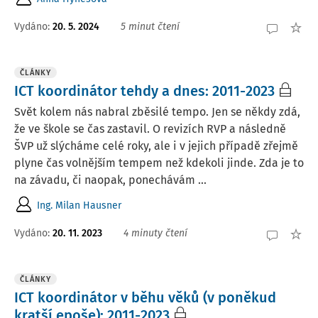
Vydáno:
20. 5. 2024
5 minut čtení
ČLÁNKY
ICT koordinátor tehdy a dnes: 2011-2023
Svět kolem nás nabral zběsilé tempo. Jen se někdy zdá,
že ve škole se čas zastavil. O revizích RVP a následně
ŠVP už slýcháme celé roky, ale i v jejich případě zřejmě
plyne čas volnějším tempem než kdekoli jinde. Zda je to
na závadu, či naopak, ponechávám ...
Ing. Milan Hausner
Vydáno:
20. 11. 2023
4 minuty čtení
ČLÁNKY
ICT koordinátor v běhu věků (v poněkud
kratší epoše): 2011-2023