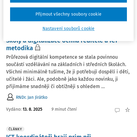
Redakce Řízení školy
Vydáno:
16. 10. 2025
2 minuty čtení
Přijmout všechny soubory cookie
Nastavení souborů cookie
ČLÁNKY
Školy a digitalizace očima ředitele a ICT
metodika
Průřezová digitální kompetence se stala povinnou
součástí vzdělávání na základních i středních školách.
Všichni minimálně tušíme, že ji potřebují dospělí i děti,
učitelé i žáci. Ale, podobně jako každou novinku, ji
přijímáme snadněji či obtížněji s ohledem ...
RNDr. Jan Jirátko
Vydáno:
13. 8. 2025
9 minut čtení
ČLÁNKY