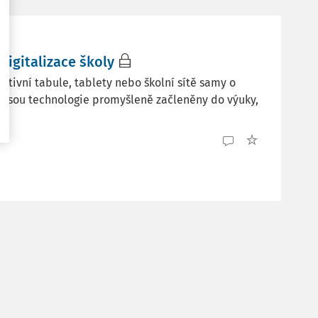
 digitalizace školy
ktivní tabule, tablety nebo školní sítě samy o
m jsou technologie promyšleně začleněny do výuky,