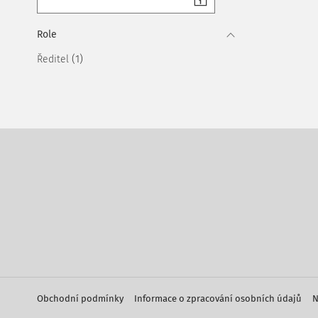
Role
(1)
Ředitel
Obchodní podmínky
Informace o zpracování osobních údajů
N