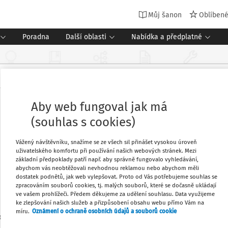
Můj šanon
Oblíben
Poradna
Další oblasti
Nabídka a předplatné
Aby web fungoval jak má
(souhlas s cookies)
Vážený návštěvníku, snažíme se ze všech sil přinášet vysokou úroveň
uživatelského komfortu při používání našich webových stránek. Mezi
základní předpoklady patří např. aby správně fungovalo vyhledávání,
abychom vás neobtěžovali nevhodnou reklamou nebo abychom měli
dostatek podnětů, jak web vylepšovat. Proto od Vás potřebujeme souhlas se
zpracováním souborů cookies, tj. malých souborů, které se dočasně ukládají
ve vašem prohlížeči. Předem děkujeme za udělení souhlasu. Data využijeme
ke zlepšování našich služeb a přizpůsobení obsahu webu přímo Vám na
míru.
Oznámení o ochraně osobních údajů a souborů cookie
1
edaných dokumentů: