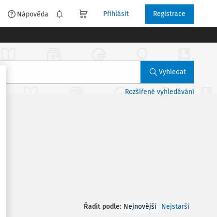
Přihlásit
Registrace
é
Nápověda
Vyhledat
Rozšířené vyhledávání
Řadit podle
:
Nejnovější
Nejstarší