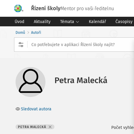
Řízení školy
Mentor pro vaši ředitelnu
Úvod
Aktuality
Témata
Kalendář
Časopisy
Domů
Autoři
Petra Malecká
Sledovat autora
PETRA MALECKÁ
Počet vyhl