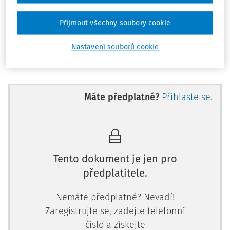
Ředitelé a ředitelky škol, nejste v tom sami
Pojďte se poučit ze silných stránek i případných chyb
Přijmout všechny soubory cookie
kolegů z řad pedagogů z jiných škol. Komunikujte s kolegy,
sdílejte společně s nimi své postřehy z praxe, podělte se o
Nastavení souborů cookie
svůj osobní příběh. Rozšiřte si obzory a dál se osobně i
profesně rozvíjejte.
Aktuální nabídku najdete na https://www.p
Máte předplatné?
Přihlaste se.
Tento dokument je jen pro
předplatitele.
Nemáte předplatné? Nevadí!
Zaregistrujte se, zadejte telefonní
číslo a získejte