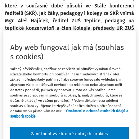
které v současné době působí ve Stálé konferenci
ředitelů (SKŘ). Jak žáky, pedagogy i kolegy ze SKŘ vnímá
Mgr. Aleš Hajíček, ředitel ZUŠ Teplice, pedagog na
teplické konzervatoři a člen Kolegia předsedy UR ZUŠ
ČR? Jaký přístup při řízení školy v této složité době
pokládá za správný?
Aby web fungoval jak má (souhlas
s cookies)
Benchlearning SYPO aneb Učení se od jiných a s jinými
Vážený návštěvníku, snažíme se ze všech sil přinášet vysokou úroveň
Online vzdělávací aktivita je zaměřená na „učení se od
uživatelského komfortu při používání našich webových stránek. Mezi
jiných“. Jeden ředitel či ředitelka hostitelské školy
základní předpoklady patří např. aby správně fungovalo vyhledávání,
abychom vás neobtěžovali nevhodnou reklamou nebo abychom měli
představí svůj ředitelský příběh a s pomocí průvodce
dostatek podnětů, jak web vylepšovat. Proto od Vás potřebujeme
vedou účastníky benchlearningu k přemýšlení nad
souhlas se zpracováním souborů cookies, tj. malých souborů, které se
dočasně ukládají ve vašem prohlížeči. Předem děkujeme za udělení
vybraným tématem. Účastníci tak mají jedinečnou
souhlasu. Data využijeme ke zlepšování našich služeb a přizpůsobení
možnost inspirovat se a sdílet, co a jak se daří či nedaří
obsahu webu přímo Vám na míru.
Oznámení o ochraně osobních údajů a
souborů cookie
kolegům i jim samotným. Mohou tak objevit, co by se chtěli
sami naučit a v čem se zdokonalit.
Zamítnout vše kromě nutných cookies