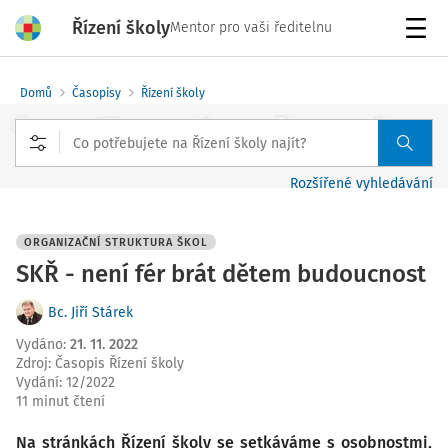
Řízení školy
Mentor pro vaši ředitelnu
Menu
Domů
Časopisy
Řízení školy
Rozšířené vyhledávání
ORGANIZAČNÍ STRUKTURA ŠKOL
SKŘ - není fér brát dětem budoucnost
Bc. Jiří Stárek
Vydáno
:
21. 11. 2022
Zdroj
:
Časopis Řízení školy
Vydání:
12/2022
11 minut čtení
Na stránkách Řízení školy se setkáváme s osobnostmi,