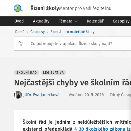
Řízení školy
Mentor pro vaši ředitelnu
Úvod
Aktuality
Témata
Kalendář
Časopisy
Domů
Časopisy
Speciál pro mateřské školy
ŠKOLNÍ ŘÁD
LEGISLATIVA
Nejčastější chyby ve školním ř
JUDr. Eva Janečková
Vydáno
:
20. 5. 2026
Zdroj
:
Časop
Školní řád je jedním z nejdůležitějších vnitřní
existenci předpokládá
§ 30 školského zákona (z