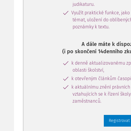
judikaturu.
Využít praktické funkce, jako
témat, uložení do oblíbenýc
poznámky k textu.
A dále máte k dispoz
(i po skončení 14denního zk
k denně aktualizovanému zpr
oblasti školství,
k otevřeným článkům časopi
k aktuálnímu znění právních
vztahujících se k řízení škol
zaměstnanců.
Registrovat