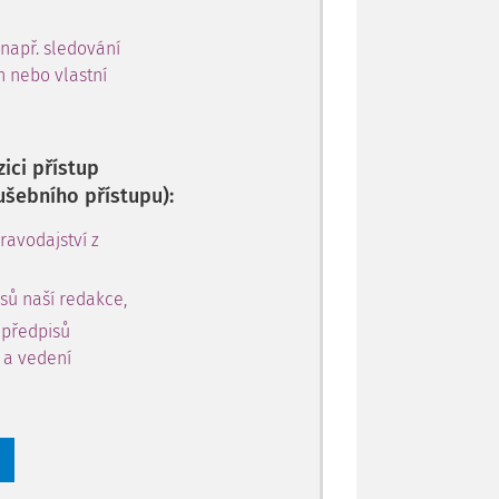
 např. sledování
h nebo vlastní
ici přístup
ušebního přístupu):
avodajství z
sů naší redakce,
 předpisů
y a vedení