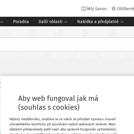
Můj šanon
Oblíben
Poradna
Další oblasti
Nabídka a předplatné
ádu mateřských škol
Aby web fungoval jak má
is Speciál pro mateřské školy
Vydání:
3/2026
10 minut čtení
(souhlas s cookies)
Vážený návštěvníku, snažíme se ze všech sil přinášet vysokou úroveň
uživatelského komfortu při používání našich webových stránek. Mezi
ch předpisů, které škola vydává. Jeho
Oblíbené
základní předpoklady patří např. aby správně fungovalo vyhledávání,
ákon č. 561/2004 Sb.)
. Toto ustanovení