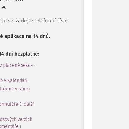
le.
te se, zadejte telefonní číslo
 aplikace na 14 dnů.
14 dní bezplatně:
 z placené sekce -
é v Kalendáři.
oložené v rámci
ormuláře či další
časových verzích
omentáře i