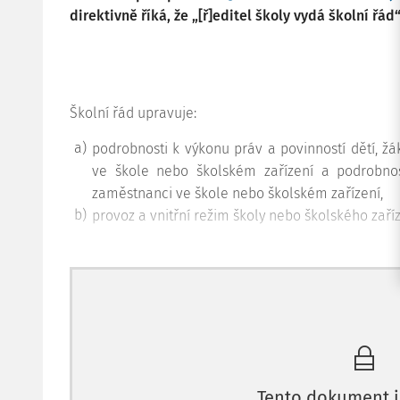
direktivně říká, že „[ř]editel školy vydá školní řád“
Školní řád upravuje:
a)
podrobnosti k výkonu práv a povinností dětí, žá
ve škole nebo školském zařízení a podrobno
zaměstnanci ve škole nebo školském zařízení,
b)
provoz a vnitřní režim školy nebo školského zaříz
Tento dokument j