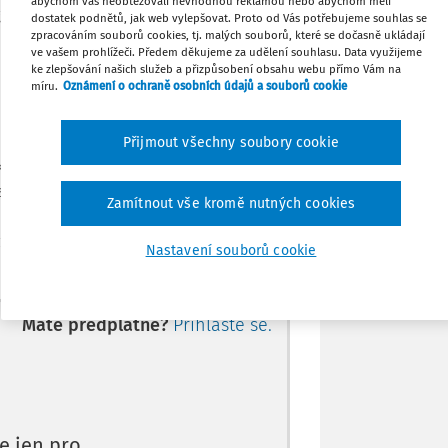
abychom vás neobtěžovali nevhodnou reklamou nebo abychom měli
.
dostatek podnětů, jak web vylepšovat. Proto od Vás potřebujeme souhlas se
Stáhnout
zpracováním souborů cookies, tj. malých souborů, které se dočasně ukládají
ve vašem prohlížeči. Předem děkujeme za udělení souhlasu. Data využijeme
ke zlepšování našich služeb a přizpůsobení obsahu webu přímo Vám na
míru.
Oznámení o ochraně osobních údajů a souborů cookie
Tisknout
Přijmout všechny soubory cookie
Sdílet
ků, studentů a jejich zákonných zástupců
sti o pravidlech vzájemných vztahů se
Zamítnout vše kromě nutných cookies
Poznámka
ení,
Nastavení souborů cookie
Máte předplatné?
Přihlaste se.
e jen pro