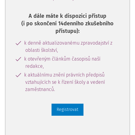
A dále máte k dispozici přístup
(i po skončení 14denního zkušebního
přístupu):
k denně aktualizovanému zpravodajství z
oblasti školství,
k otevřeným článkům časopisů naší
redakce,
k aktuálnímu znění právních předpisů
vztahujících se k řízení školy a vedení
zaměstnanců.
Registrovat