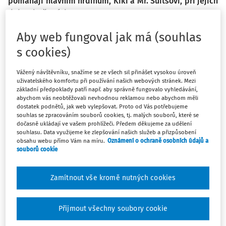
pomáhají hlavním hrdinům, Kiki a Mr. Suitsovi, při jejich
dobrodružstvích.
Aby web fungoval jak má (souhlas
s cookies)
Máte předplatné?
Přihlaste se.
Vážený návštěvníku, snažíme se ze všech sil přinášet vysokou úroveň
uživatelského komfortu při používání našich webových stránek. Mezi
základní předpoklady patří např. aby správně fungovalo vyhledávání,
abychom vás neobtěžovali nevhodnou reklamou nebo abychom měli
dostatek podnětů, jak web vylepšovat. Proto od Vás potřebujeme
souhlas se zpracováním souborů cookies, tj. malých souborů, které se
Tento dokument je jen pro
dočasně ukládají ve vašem prohlížeči. Předem děkujeme za udělení
souhlasu. Data využijeme ke zlepšování našich služeb a přizpůsobení
předplatitele.
obsahu webu přímo Vám na míru.
Oznámení o ochraně osobních údajů a
souborů cookie
Nemáte předplatné? Nevadí!
Zaregistrujte se, zadejte telefonní
Zamítnout vše kromě nutných cookies
číslo a získejte
zdarma plný přístup do webové
Přijmout všechny soubory cookie
aplikace na 14 dnů.