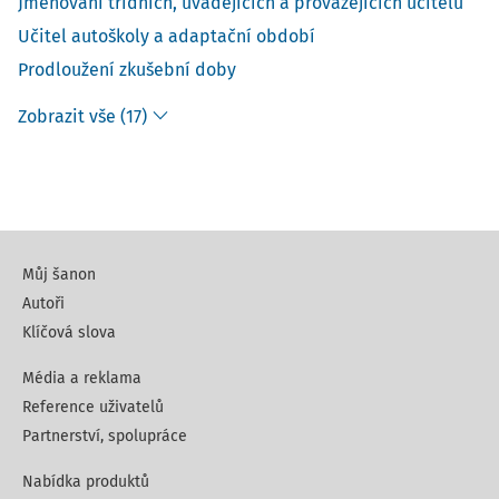
Jmenování třídních, uvádějících a provázejících učitelů
Učitel autoškoly a adaptační období
Prodloužení zkušební doby
Zobrazit vše (17)
Můj šanon
Autoři
Klíčová slova
Média a reklama
Reference uživatelů
Partnerství, spolupráce
Nabídka produktů