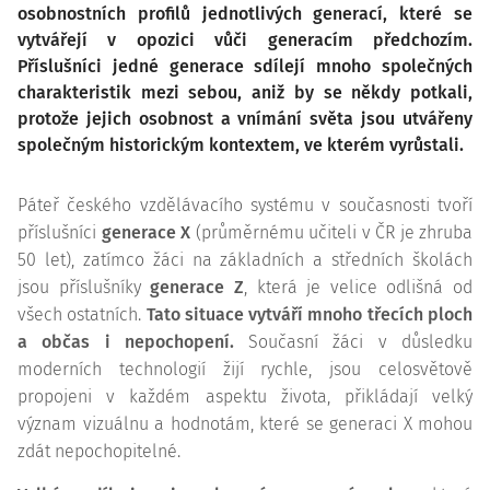
osobnostních profilů jednotlivých generací, které se
vytvářejí v opozici vůči generacím předchozím.
Příslušníci jedné generace sdílejí mnoho společných
charakteristik mezi sebou, aniž by se někdy potkali,
protože jejich osobnost a vnímání světa jsou utvářeny
společným historickým kontextem, ve kterém vyrůstali.
Páteř českého vzdělávacího systému v současnosti tvoří
příslušníci
generace X
(průměrnému učiteli v ČR je zhruba
50 let), zatímco žáci na základních a středních školách
jsou příslušníky
generace Z
, která je velice odlišná od
všech ostatních.
Tato situace vytváří mnoho třecích ploch
a občas i nepochopení.
Současní žáci v důsledku
moderních technologií žijí rychle, jsou celosvětově
propojeni v každém aspektu života, přikládají velký
význam vizuálnu a hodnotám, které se generaci X mohou
zdát nepochopitelné.