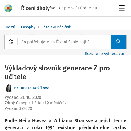
Řízení školy
Mentor pro vaši ředitelnu
Menu
Domů
Časopisy
Učitelský měsíčník
Rozšířené vyhledávání
Výkladový slovník generace Z pro
učitele
Bc. Aneta Košíkova
Vydáno
:
21. 10. 2020
Zdroj
:
Časopis Učitelský měsíčník
Vydání:
3/2020
Podle Neila Howea a Williama Strausse a jejich teorie
generací z roku 1991 existuje předvídatelný cyklus