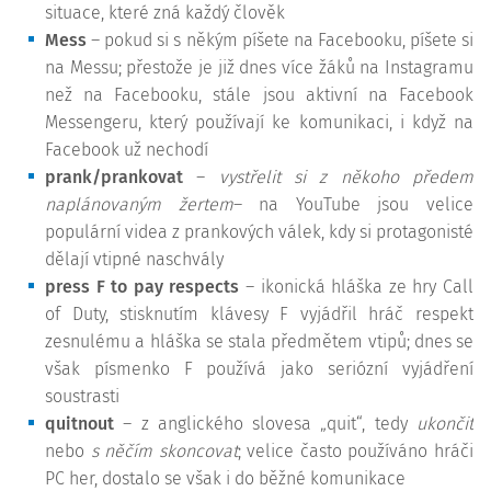
situace, které zná každý člověk
Mess
– pokud si s někým píšete na Facebooku, píšete si
na Messu; přestože je již dnes více žáků na Instagramu
než na Facebooku, stále jsou aktivní na Facebook
Messengeru, který používají ke komunikaci, i když na
Facebook už nechodí
prank/prankovat
–
vystřelit si z někoho předem
naplánovaným žertem
– na YouTube jsou velice
populární videa z prankových válek, kdy si protagonisté
dělají vtipné naschvály
press F to pay respects
– ikonická hláška ze hry Call
of Duty, stisknutím klávesy F vyjádřil hráč respekt
zesnulému a hláška se stala předmětem vtipů; dnes se
však písmenko F používá jako seriózní vyjádření
soustrasti
quitnout
– z anglického slovesa „quit“, tedy
ukončit
nebo
s něčím skoncovat
; velice často používáno hráči
PC her, dostalo se však i do běžné komunikace