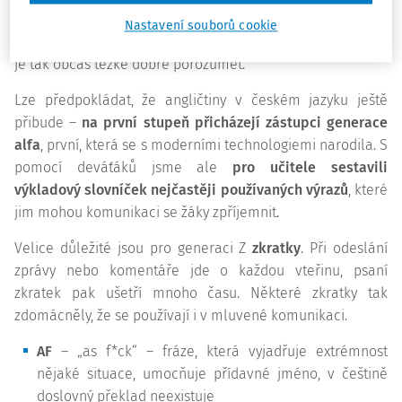
automaticky i v češtině, přestože často nespisovně, v
Nastavení souborů cookie
akronymech či s velice posunutým významem. Jejich řeči
je tak občas těžké dobře porozumět.
Lze předpokládat, že angličtiny v českém jazyku ještě
přibude –
na první stupeň přicházejí zástupci generace
alfa
, první, která se s moderními technologiemi narodila. S
pomocí deváťáků jsme ale
pro učitele sestavili
výkladový slovníček nejčastěji používaných výrazů
, které
jim mohou komunikaci se žáky zpříjemnit.
Velice důležité jsou pro generaci Z
zkratky
. Při odeslání
zprávy nebo komentáře jde o každou vteřinu, psaní
zkratek pak ušetří mnoho času. Některé zkratky tak
zdomácněly, že se používají i v mluvené komunikaci.
AF
– „as f*ck“ – fráze, která vyjadřuje extrémnost
nějaké situace, umocňuje přídavné jméno, v češtině
doslovný překlad neexistuje