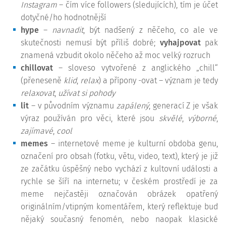
Instagram
– čím více followers (sledujících), tím je účet
dotyčné/ho hodnotnější
hype
–
navnadit
, být nadšený z něčeho, co ale ve
skutečnosti nemusí být příliš dobré;
vyhajpovat
pak
znamená vzbudit okolo něčeho až moc velký rozruch
chillovat
– sloveso vytvořené z anglického „chill“
(přeneseně
klid
,
relax
) a přípony -ovat – význam je tedy
relaxovat
,
užívat si pohody
lit
– v původním významu
zapálený
, generací Z je však
výraz používán pro věci, které jsou
skvělé
,
výborné
,
zajímavé
,
cool
memes
– internetové meme je kulturní obdoba genu,
označení pro obsah (fotku, větu, video, text), který je již
ze začátku úspěšný nebo vychází z kultovní události a
rychle se šíří na internetu; v českém prostředí je za
meme nejčastěji označován obrázek opatřený
originálním/vtipným komentářem, který reflektuje buď
nějaký současný fenomén, nebo naopak klasické