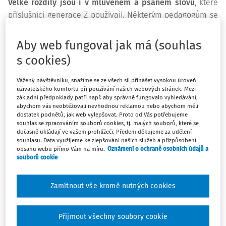
Velké rozdíly jsou i v mluveném a psaném slovu
, které
příslušníci generace Z používají. Některým pedagogům se
dokonce může zdát, že svým žákům (někdy i vlastním
dětem) občas polovinu slov nerozumějí. Není se čemu
Aby web fungoval jak má (souhlas
divit, do češtiny se od 90. let neologismy především z
s cookies)
angličtiny dostávají stále častěji, ale až generace Z
používání anglického jazyka v běžné mluvě dovedla téměř
Vážený návštěvníku, snažíme se ze všech sil přinášet vysokou úroveň
uživatelského komfortu při používání našich webových stránek. Mezi
k dokonalosti.
Angličtinu děti používají v mluvené i
základní předpoklady patří např. aby správně fungovalo vyhledávání,
psané konverzaci běžně, nevědomky přejímají anglické
abychom vás neobtěžovali nevhodnou reklamou nebo abychom měli
dostatek podnětů, jak web vylepšovat. Proto od Vás potřebujeme
zkratky, nahradí sem tam ve větě české slovo anglickým
souhlas se zpracováním souborů cookies, tj. malých souborů, které se
nebo plynule v jedné větě přejdou z češtiny do
dočasně ukládají ve vašem prohlížeči. Předem děkujeme za udělení
angličtiny.
souhlasu. Data využijeme ke zlepšování našich služeb a přizpůsobení
obsahu webu přímo Vám na míru.
Oznámení o ochraně osobních údajů a
souborů cookie
Příslušníci generace Z jsou vzhledem k permanentnímu
připojení k internetu stále ve spojení s komunitou
Zamítnout vše kromě nutných cookies
podobně naladěných lidí z celého světa, hrají hry, které
jsou v angličtině, pouštějí si videa v angličtině, sledují na
sociálních sítích zahraniční influencery, a s angličtinou se
Přijmout všechny soubory cookie
tak setkávají na denním pořádku. Část z ní pak používají