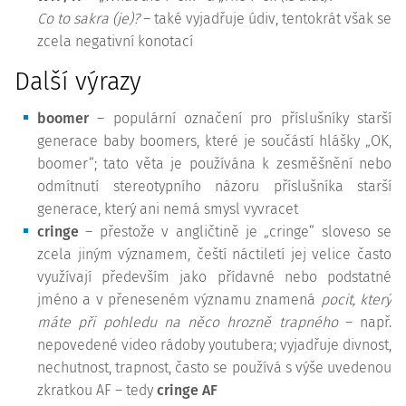
Co to sakra (je)?
– také vyjadřuje údiv, tentokrát však se
zcela negativní konotací
Další výrazy
boomer
– populární označení pro příslušníky starší
generace baby boomers, které je součástí hlášky „OK,
boomer“; tato věta je používána k zesměšnění nebo
odmítnutí stereotypního názoru příslušníka starší
generace, který ani nemá smysl vyvracet
cringe
– přestože v angličtině je „cringe“ sloveso se
zcela jiným významem, čeští náctiletí jej velice často
využívají především jako přídavné nebo podstatné
jméno a v přeneseném významu znamená
pocit, který
máte při pohledu na něco hrozně trapného
– např.
nepovedené video rádoby youtubera; vyjadřuje divnost,
nechutnost, trapnost, často se používá s výše uvedenou
zkratkou AF – tedy
cringe AF