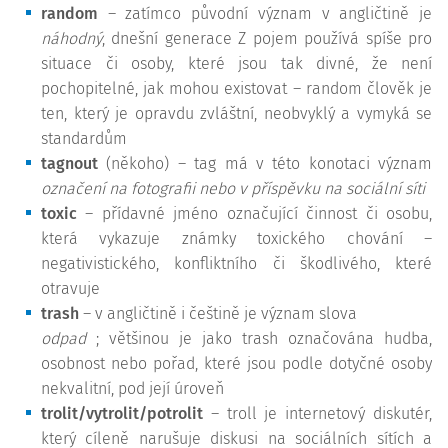
random
– zatímco původní význam v angličtině je
náhodný
, dnešní generace Z pojem používá spíše pro
situace či osoby, které jsou tak divné, že není
pochopitelné, jak mohou existovat – random člověk je
ten, který je opravdu zvláštní, neobvyklý a vymyká se
standardům
tagnout
(někoho) – tag má v této konotaci význam
označení na fotografii nebo v příspěvku na sociální síti
toxic
– přídavné jméno označující činnost či osobu,
která vykazuje známky toxického chování –
negativistického, konfliktního či škodlivého, které
otravuje
trash
– v angličtině i češtině je význam slova
odpad
; většinou je jako trash označována hudba,
osobnost nebo pořad, které jsou podle dotyčné osoby
nekvalitní, pod její úroveň
trolit/vytrolit/potrolit
– troll je internetový diskutér,
který cíleně narušuje diskusi na sociálních sítích a