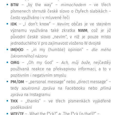
BTW
– „by the way“ –
mimochodem
– ve třech
písmenech shrnuté české slovo o čtyřech slabikách –
často využíváno i v mluvené řeči
IDK
– „I don’t know“ –
Nevím
; občas je ve stejném
významu využívána také zkratka
NWM
, což je již
původní české slovo „nevím“, v níž je pouze místo
jednoduchého V pro zajímavost vloženo W dvojité
IM(H)O
– „in my (humble) opinion“ –
dle mého
(skromného) názoru
OMG
– „Oh my God“ –
Ach, můj bože
, nejčastěji
používaná reakce na překvapivou informaci, a to v
pozitivním i negativním smyslu
PM/DM
– „personal message“ nebo „direct message“ –
tedy
soukromá zpráva
na Facebooku nebo
přímá
zpráva
na Instagramu
THX
– „thanks“ – ve třech písmenkách vyjádřené
poděkování
WTF/TF
– „What the f*ck?“ a „The f*ck (is that)?“ –