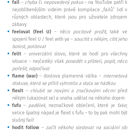
fail
–
chyba
či
nepovedený pokus
– na YouTube patří k
nejoblíbenějším videím právě kompilace „failů“ lidí v
různých oblastech, které jsou pro uživatele zdrojem
zábavy
feelovat (feel U)
– něco
pocitově prožít
, také ve
spojení feel U / feel with ya –
soucítit s někým
,
cítit jeho
bolest
,
politovat
felit
– univerzální slovo, které se hodí pro všechny
situace – nejčastěji však
posedět s přáteli
,
popít
,
něco
pořešit
,
odpočívat
flame (war)
– doslova plamenná válka –
internetová
diskuse, která se příliš vyhrotila a stala se hádkou
flexit
–
chlubit se novými a značkovými věcmi
před
někým (ukazovat se) a snaha udělat na někoho dojem
fufu
–
padělek
, neznačkové oblečení, které je
fake
;
velice špatný nápad je flexit s fufu – to by pak mohl být
slušný fail!
hodit follow
–
začít někoho sledovat na sociální sítí