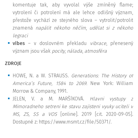
komentuje tak, aby vyvolal výše zmíněný flame;
vytrolení či potrolení má ale lehce odlišný význam,
přestože vychází ze stejného slova – vytrolit/potrolit
znamená
napálit někoho něčím
,
udělat si z někoho
legraci
vibes
– v doslovném překladu
vibrace
, přenesený
význam jsou však
pocity
,
nálada
,
atmosféra
ZDROJE
HOWE, N. a W. STRAUSS.
Generations: The History of
America’s Future, 1584 to 2069
.
New York: William
Morrow & Company, 1991.
JELEN, V. a M. MARŠÍKOVÁ.
Hlavni vystupy z
Mimoradneho setreni ke stavu zajisteni vyuky uciteli v
MS, ZS, SS a VOS
[online]. 2019 [cit. 2020-09-05].
Dostupné z: https://www.msmt.cz/file/50371/.