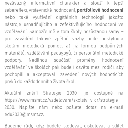
nezávazný, informativní charakter a slouží k lepší
sebereflexi, vrstevnické hodnocení,
portfoliové hodnocení
nebo také využívání digitálních technologií jakožto
nástroje usnadňujícího a zefektivňujícího hodnocení ve
vzdělávání. Samozřejmě v tom školy nezůstanou samy –
pro zavádění takové zpětné vazby bude poskytnuta
školám metodická pomoc, ať již formou podpůrných
materiálů, vzdělávání pedagogů, či personální metodické
podpory. Nedílnou součástí proměny hodnocení
vzdělávání ve školách pak bude i osvěta mezi rodiči, aby
pochopili a akceptovali zavedení nových hodnoticích
prvků do každodenního života škol.
Aktuální znění Strategie 2030+ je dostupné na
https://www.msmt.cz/vzdelavani/skolstvi-v-cr/strategie-
2030. Napište nám nebo pošlete dotaz na e-mail
edu2030@msmt.cz.
Budeme rádi, když budete sledovat, diskutovat a sdílet