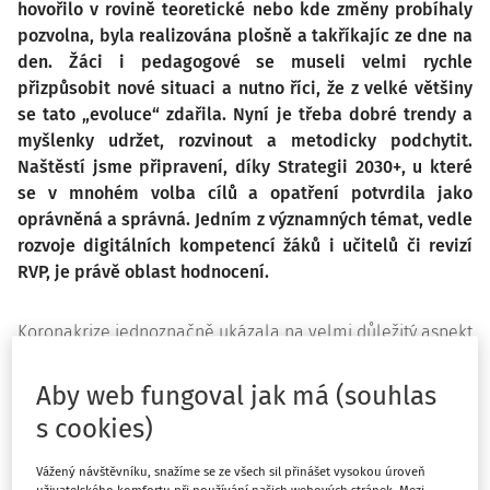
hovořilo v rovině teoretické nebo kde změny probíhaly
pozvolna, byla realizována plošně a takříkajíc ze dne na
den. Žáci i pedagogové se museli velmi rychle
přizpůsobit nové situaci a nutno říci, že z velké většiny
se tato „evoluce“ zdařila. Nyní je třeba dobré trendy a
myšlenky udržet, rozvinout a metodicky podchytit.
Naštěstí jsme připravení, díky Strategii 2030+, u které
se v mnohém volba cílů a opatření potvrdila jako
oprávněná a správná. Jedním z významných témat, vedle
rozvoje digitálních kompetencí žáků i učitelů či revizí
RVP, je právě oblast hodnocení.
Koronakrize jednoznačně ukázala na velmi důležitý aspekt
moderního vzdělávání, kterým je
participace žáků,
vzdělávací autonomie a výchova k zodpovědnosti
za
Aby web fungoval jak má (souhlas
sebe samého. A také na
důležitost spolupráce rodiny a
s cookies)
školy
. Během pandemie se zlepšila komunikace a sdílení
informací mezi rodinou a pedagogy i mezi pedagogy
Vážený návštěvníku, snažíme se ze všech sil přinášet vysokou úroveň