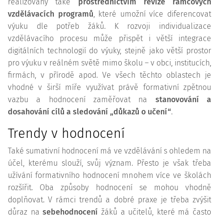
realizovány také
prostřednictvím revize rámcových
vzdělávacích programů
, které umožní více diferencovat
výuku dle potřeb žáků. K rozvoji individualizace
vzdělávacího procesu může přispět i větší integrace
digitálních technologií do výuky, stejně jako větší prostor
pro výuku v reálném světě mimo školu – v obci, institucích,
firmách, v přírodě apod. Ve všech těchto oblastech je
vhodné v širší míře využívat právě formativní zpětnou
vazbu a hodnocení zaměřovat na
stanovování a
dosahování cílů a sledování „důkazů o učení“
.
Trendy v hodnocení
Také sumativní hodnocení má ve vzdělávání s ohledem na
účel, kterému slouží, svůj význam. Přesto je však třeba
užívání formativního hodnocení mnohem více ve školách
rozšířit. Oba způsoby hodnocení se mohou vhodně
doplňovat. V rámci trendů a dobré praxe je třeba zvýšit
důraz na
sebehodnocení
žáků a učitelů, které má často