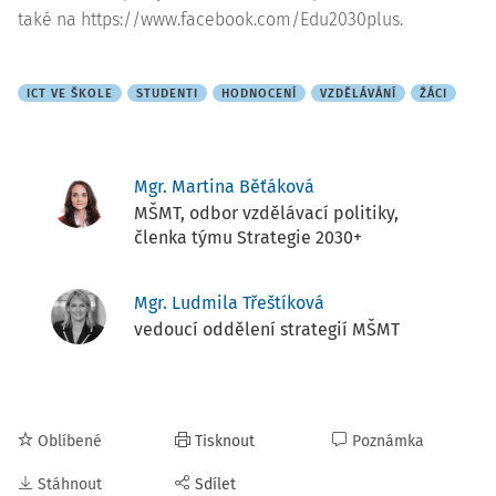
také na https://www.facebook.com/Edu2030plus.
ICT VE ŠKOLE
STUDENTI
HODNOCENÍ
VZDĚLÁVÁNÍ
ŽÁCI
Mgr. Martina Běťáková
MŠMT, odbor vzdělávací politiky,
členka týmu Strategie 2030+
Mgr. Ludmila Třeštíková
vedoucí oddělení strategií MŠMT
Oblíbené
Tisknout
Poznámka
Stáhnout
Sdílet