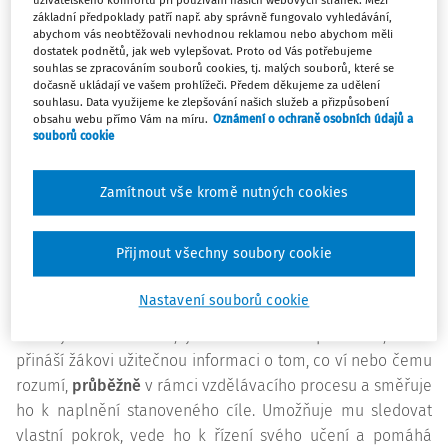
uživatelského komfortu při používání našich webových stránek. Mezi
samotnými. Tyto aspekty bychom rádi posílili i v rámci
základní předpoklady patří např. aby správně fungovalo vyhledávání,
běžné výuky. Samozřejmě jsou zde podmínky, které je
abychom vás neobtěžovali nevhodnou reklamou nebo abychom měli
dostatek podnětů, jak web vylepšovat. Proto od Vás potřebujeme
třeba pro efektivní spolupráci utvořit. Jako důležitá se dle
souhlas se zpracováním souborů cookies, tj. malých souborů, které se
šetření ČŠI ukazuje existence
jednotné komunikační
dočasně ukládají ve vašem prohlížeči. Předem děkujeme za udělení
souhlasu. Data využijeme ke zlepšování našich služeb a přizpůsobení
platformy
(aby v rámci školy fungoval jeden komunikační
obsahu webu přímo Vám na míru.
Oznámení o ochraně osobních údajů a
kanál pro sdělování informací, úkolů a hodnocení) a
souborů cookie
používání
vhodných nástrojů pro hodnocení a zpětnou
vazbu
.
Zamítnout vše kromě nutných cookies
Formativní zpětná vazba
Přijmout všechny soubory cookie
Ať už jsou žáci a studenti vzděláváni prezenčně,
kombinovaně, nebo distančně, jedním ze strategických
Nastavení souborů cookie
nástrojů vzdělávání je právě
formativní hodnocení
. Jak
definujeme v S2030+, je to hodnocení průběžné, které
přináší žákovi užitečnou informaci o tom, co ví nebo čemu
rozumí,
průběžně
v rámci vzdělávacího procesu a směřuje
ho k naplnění stanoveného cíle. Umožňuje mu sledovat
vlastní pokrok, vede ho k řízení svého učení a pomáhá