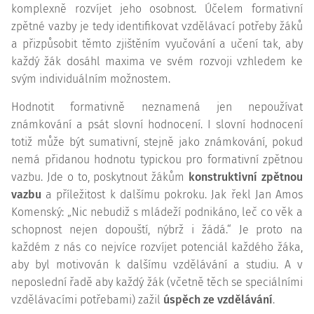
komplexně rozvíjet jeho osobnost. Účelem formativní
zpětné vazby je tedy identifikovat vzdělávací potřeby žáků
a přizpůsobit těmto zjištěním vyučování a učení tak, aby
každý žák dosáhl maxima ve svém rozvoji vzhledem ke
svým individuálním možnostem.
Hodnotit formativně neznamená jen nepoužívat
známkování a psát slovní hodnocení. I slovní hodnocení
totiž může být sumativní, stejně jako známkování, pokud
nemá přidanou hodnotu typickou pro formativní zpětnou
vazbu. Jde o to, poskytnout žákům
konstruktivní zpětnou
vazbu
a příležitost k dalšímu pokroku. Jak řekl Jan Amos
Komenský: „Nic nebudiž s mládeží podnikáno, leč co věk a
schopnost nejen dopouští, nýbrž i žádá.“ Je proto na
každém z nás co nejvíce rozvíjet potenciál každého žáka,
aby byl motivován k dalšímu vzdělávání a studiu. A v
neposlední řadě aby každý žák (včetně těch se speciálními
vzdělávacími potřebami) zažil
úspěch ze vzdělávání
.