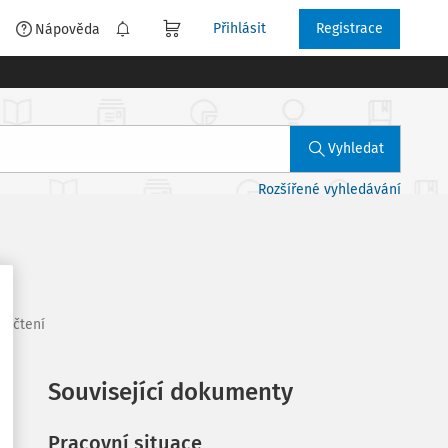
Přihlásit
Registrace
é
Nápověda
Vyhledat
Rozšířené vyhledávání
t čtení
Související dokumenty
Pracovní situace