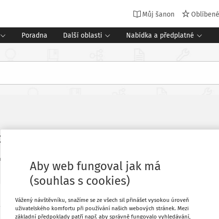
Můj šanon
Oblíben
Poradna
Další oblasti
Nabídka a předplatné
loletí školního roku 2024/2025
4
Zdroj
:
Časopis Speciál pro školní jídelny
Vydání:
1/2025
9 minu
Aby web fungoval jak má
(souhlas s cookies)
Vážený návštěvníku, snažíme se ze všech sil přinášet vysokou úroveň
, které je souladu se zásadami zdravé
Oblíbené
uživatelského komfortu při používání našich webových stránek. Mezi
t zdravou výživu zajímavě, s podporou
základní předpoklady patří např. aby správně fungovalo vyhledávání,