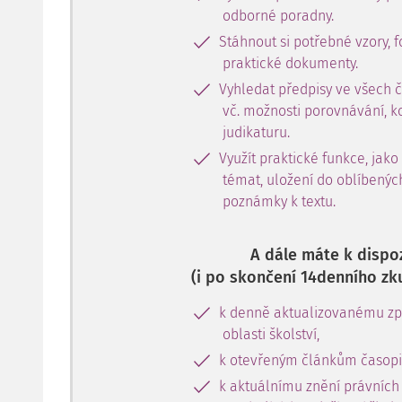
odborné poradny.
Stáhnout si potřebné vzory, f
praktické dokumenty.
Vyhledat předpisy ve všech 
vč. možnosti porovnávání, k
judikaturu.
Využít praktické funkce, jako
témat, uložení do oblíbenýc
poznámky k textu.
A dále máte k dispoz
(i po skončení 14denního zk
k denně aktualizovanému zpr
oblasti školství,
k otevřeným článkům časopi
k aktuálnímu znění právních