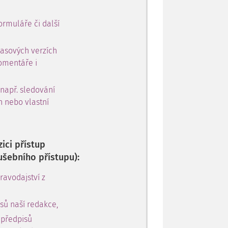
ormuláře či další
časových verzích
omentáře i
 např. sledování
h nebo vlastní
ici přístup
ušebního přístupu):
avodajství z
sů naší redakce,
 předpisů