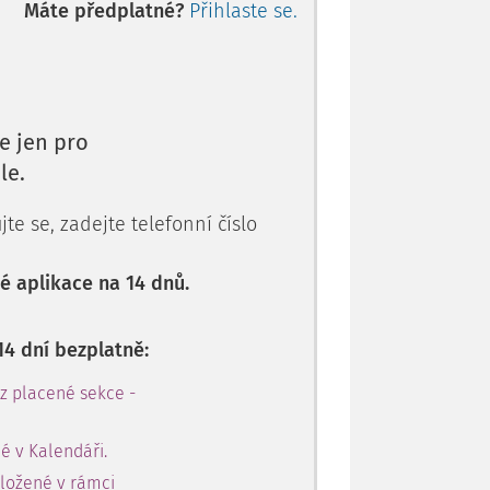
Máte předplatné?
Přihlaste se.
e jen pro
le.
te se, zadejte telefonní číslo
 aplikace na 14 dnů.
14 dní bezplatně:
 z placené sekce -
é v Kalendáři.
oložené v rámci