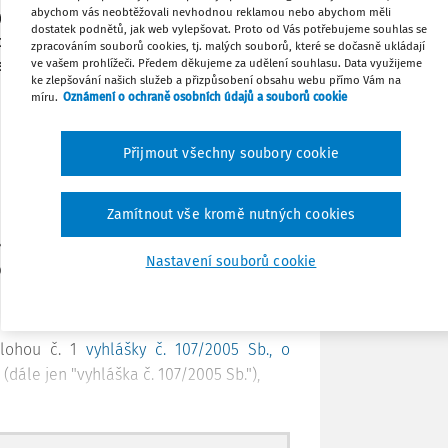
abychom vás neobtěžovali nevhodnou reklamou nebo abychom měli
v obtížné sociální situaci. V průběhu 2.
Stáhnout
dostatek podnětů, jak web vylepšovat. Proto od Vás potřebujeme souhlas se
edovat informace o očekávané novele
zpracováním souborů cookies, tj. malých souborů, které se dočasně ukládají
ve znění pozdějších předpisů. Změna se
ve vašem prohlížeči. Předem děkujeme za udělení souhlasu. Data využijeme
ke zlepšování našich služeb a přizpůsobení obsahu webu přímo Vám na
Tisknout
míru.
Oznámení o ochraně osobních údajů a souborů cookie
Sdílet
Přijmout všechny soubory cookie
Poznámka
Zamítnout vše kromě nutných cookies
přirozeným momentem, na který připadá
školního roku, a to v oblasti poskytování
Nastavení souborů cookie
ích vztahů.
ního stravování
na základě
ílohou č. 1
vyhlášky č. 107/2005 Sb., o
 (dále jen "vyhláška č. 107/2005 Sb."),