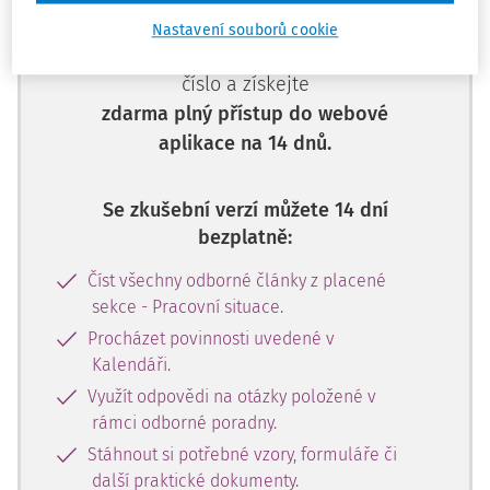
Nemáte předplatné? Nevadí!
Nastavení souborů cookie
Zaregistrujte se, zadejte telefonní
číslo a získejte
zdarma plný přístup do webové
aplikace na 14 dnů.
Se zkušební verzí můžete 14 dní
bezplatně:
Číst všechny odborné články z placené
sekce - Pracovní situace.
Procházet povinnosti uvedené v
Kalendáři.
Využít odpovědi na otázky položené v
rámci odborné poradny.
Stáhnout si potřebné vzory, formuláře či
další praktické dokumenty.