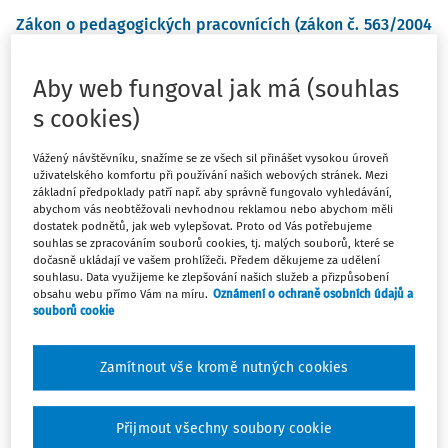
Zákon o pedagogických pracovnících (zákon č. 563/2004
Sb.)
uvádí základní předpoklady pro výkon činnosti
pedagogického pracovníka. Patří mezi ně i bezúhonnost.
Aby web fungoval jak má (souhlas
s cookies)
„Trestněprávní“ bezúhonnost
Vážený návštěvníku, snažíme se ze všech sil přinášet vysokou úroveň
Neznamená to, že by uchazeč na pozici pedagogického
uživatelského komfortu při používání našich webových stránek. Mezi
pracovníka musel mít zcela čistý trestní rejstřík, protože
základní předpoklady patří např. aby správně fungovalo vyhledávání,
abychom vás neobtěžovali nevhodnou reklamou nebo abychom měli
dostatek podnětů, jak web vylepšovat. Proto od Vás potřebujeme
souhlas se zpracováním souborů cookies, tj. malých souborů, které se
dočasně ukládají ve vašem prohlížeči. Předem děkujeme za udělení
Máte předplatné?
Přihlaste se.
souhlasu. Data využijeme ke zlepšování našich služeb a přizpůsobení
obsahu webu přímo Vám na míru.
Oznámení o ochraně osobních údajů a
souborů cookie
Zamítnout vše kromě nutných cookies
Tento dokument je jen pro
předplatitele.
Přijmout všechny soubory cookie