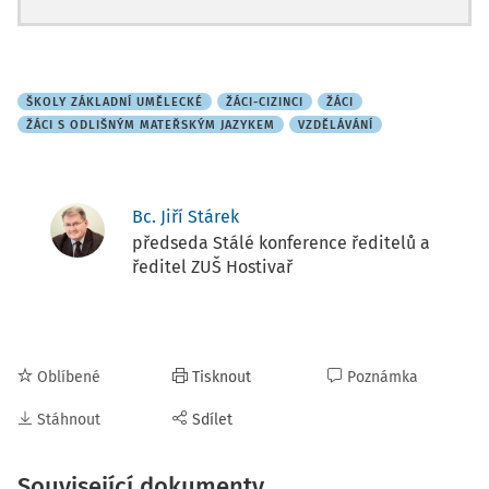
ŠKOLY ZÁKLADNÍ UMĚLECKÉ
ŽÁCI-CIZINCI
ŽÁCI
ŽÁCI S ODLIŠNÝM MATEŘSKÝM JAZYKEM
VZDĚLÁVÁNÍ
Bc. Jiří Stárek
předseda Stálé konference ředitelů a
ředitel ZUŠ Hostivař
Oblíbené
Tisknout
Poznámka
Stáhnout
Sdílet
Související dokumenty