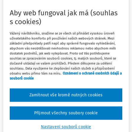
současná doba – ať chceme, nebo ne, všechny nás
vnitřně zasahuje a ovlivňuje.
Aby web fungoval jak má (souhlas
s cookies)
Vážený návštěvníku, snažíme se ze všech sil přinášet vysokou úroveň
Máte předplatné?
Přihlaste se.
uživatelského komfortu při používání našich webových stránek. Mezi
základní předpoklady patří např. aby správně fungovalo vyhledávání,
abychom vás neobtěžovali nevhodnou reklamou nebo abychom měli
dostatek podnětů, jak web vylepšovat. Proto od Vás potřebujeme
souhlas se zpracováním souborů cookies, tj. malých souborů, které se
dočasně ukládají ve vašem prohlížeči. Předem děkujeme za udělení
souhlasu. Data využijeme ke zlepšování našich služeb a přizpůsobení
Tento dokument je jen pro
obsahu webu přímo Vám na míru.
Oznámení o ochraně osobních údajů a
souborů cookie
předplatitele.
Nemáte předplatné? Nevadí!
Zamítnout vše kromě nutných cookies
Zaregistrujte se, zadejte telefonní
číslo a získejte
Přijmout všechny soubory cookie
zdarma plný přístup do webové
aplikace na 14 dnů.
Nastavení souborů cookie