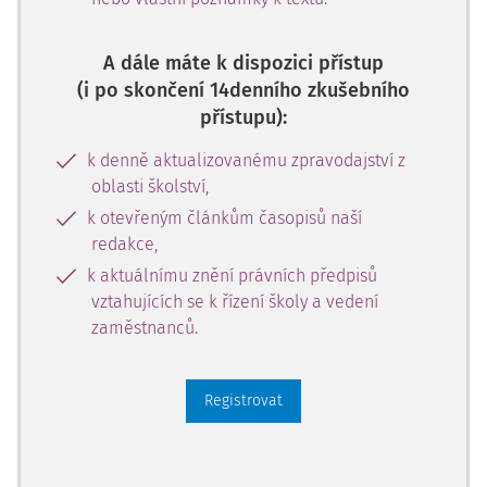
A dále máte k dispozici přístup
(i po skončení 14denního zkušebního
přístupu):
k denně aktualizovanému zpravodajství z
oblasti školství,
k otevřeným článkům časopisů naší
redakce,
k aktuálnímu znění právních předpisů
vztahujících se k řízení školy a vedení
zaměstnanců.
Registrovat