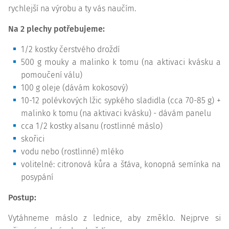
rychlejší na výrobu a ty vás naučím.
Na 2 plechy potřebujeme:
1/2 kostky čerstvého droždí
500 g mouky a malinko k tomu (na aktivaci kvásku a
pomoučení válu)
100 g oleje (dávám kokosový)
10-12 polévkových lžic sypkého sladidla (cca 70-85 g) +
malinko k tomu (na aktivaci kvásku) - dávám panelu
cca 1/2 kostky alsanu (rostlinné máslo)
skořici
vodu nebo (rostlinné) mléko
volitelné: citronová kůra a šťáva, konopná semínka na
posypání
Postup:
Vytáhneme máslo z lednice, aby změklo. Nejprve si