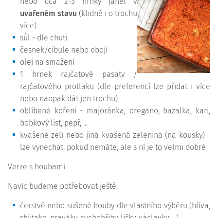
nebo cca 2-3 hrnky jáhel v
uvařeném stavu
(klidně i o trochu
více)
sůl - dle chuti
česnek/cibule nebo obojí
olej na smažení
1 hrnek rajčatové pasaty /
rajčatového protlaku (dle preferencí lze přidat i více
nebo naopak dát jen trochu)
oblíbené koření - majoránka, oregano, bazalka, kari,
bobkový list, pepř, ...
kvašené zelí nebo jiná kvašená zelenina (na kousky) -
lze vynechat, pokud nemáte, ale s ní je to velmi dobré
Verze s houbami
Navíc budeme potřebovat ještě:
čerstvé nebo sušené houby dle vlastního výběru (hlíva,
shiitake, praváky, suchohřiby, lišky, václavky, ...)