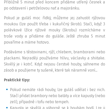
Přibližně 5 minut před koncem přidáme utřený česnek a
po odstavení i petrželovou nať a majoránku.
Pokud je guláš moc řídký, můžeme jej zahustit rýžovou
moukou (lze použít třeba i kukuřičný škrob). Stačí, když 3
polévkové lžíce rýžové mouky (škrobu) rozmícháme v
troše vody a přidáme do guláše. Ještě zhruba 5 minut
povaříme a máme hotovo.
Podáváme s těstovinami, rýží, chlebem, bramborami nebo
plackami. Nejraději používáme hlívu, václavky a shiitake.
Skvělý je i kotrč. Když nejsou čerstvé houby, sáhneme do
zásob a použijeme ty sušené, které tak náramně voní...
Praktické tipy:
Pokud nemáte rádi houby, lze guláš udělat i bez nich.
Stačí přidat brambory nebo batáty a více kapusty (nebo
zelí), případně i tofu nebo tempeh.
Kapusta je skvělá a výborně se k houbám hodí. Lze ji