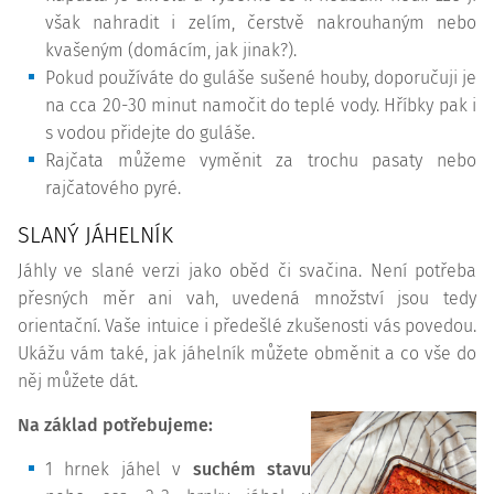
však nahradit i zelím, čerstvě nakrouhaným nebo
kvašeným (domácím, jak jinak?).
Pokud používáte do guláše sušené houby, doporučuji je
na cca 20-30 minut namočit do teplé vody. Hříbky pak i
s vodou přidejte do guláše.
Rajčata můžeme vyměnit za trochu pasaty nebo
rajčatového pyré.
SLANÝ JÁHELNÍK
Jáhly ve slané verzi jako oběd či svačina. Není potřeba
přesných měr ani vah, uvedená množství jsou tedy
orientační. Vaše intuice i předešlé zkušenosti vás povedou.
Ukážu vám také, jak jáhelník můžete obměnit a co vše do
něj můžete dát.
Na základ potřebujeme:
1 hrnek jáhel v
suchém stavu