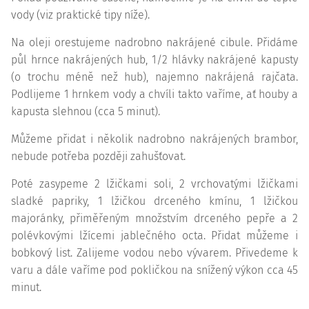
vody (viz praktické tipy níže).
Na oleji orestujeme nadrobno nakrájené cibule. Přidáme
půl hrnce nakrájených hub, 1/2 hlávky nakrájené kapusty
(o trochu méně než hub), najemno nakrájená rajčata.
Podlijeme 1 hrnkem vody a chvíli takto vaříme, ať houby a
kapusta slehnou (cca 5 minut).
Můžeme přidat i několik nadrobno nakrájených brambor,
nebude potřeba později zahušťovat.
Poté zasypeme 2 lžičkami soli, 2 vrchovatými lžičkami
sladké papriky, 1 lžičkou drceného kmínu, 1 lžičkou
majoránky, přiměřeným množstvím drceného pepře a 2
polévkovými lžícemi jablečného octa. Přidat můžeme i
bobkový list. Zalijeme vodou nebo vývarem. Přivedeme k
varu a dále vaříme pod pokličkou na snížený výkon cca 45
minut.