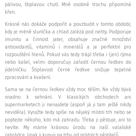
pálivou, štiplavou chutí. Mně osobně trochu připomíná
křen.
Krásně nás dokáže podpořit a povzbudit v tomto období,
kdy je méně sluníčka a chlad zalézá pod nehty. Podporuje
imunitu a činnost jater, obsahuje značné množství
antioxidantů, vitamínů i minerálů a je perfektní pro
rozpouštění hlenů. Pokud vás tedy trápí třeba i (jen) rýma
nebo kašel, velmi doporučuji zařadit černou ředkev do
jídelníčku. Štiplavost černé ředkve snižuje tepelné
zpracování a kvašení.
Sama se na černou ředkev vždy moc těším. Ne vždy bývá
snadno k sehnání. V klasických obchodech ani
supermarketech ji nenajdete (aspoň já ji tam ještě nikdy
neviděla). Vyražte tedy spíše na nějaký místní trh nebo se
poptejte někoho, kdo má zahradu. Třeba ji pěstuje, ani to
nevíte. My máme krásnou úrodu na naší valašské
zahrádce. Jinak ji kupuji na trhu od místních pěstitelů.