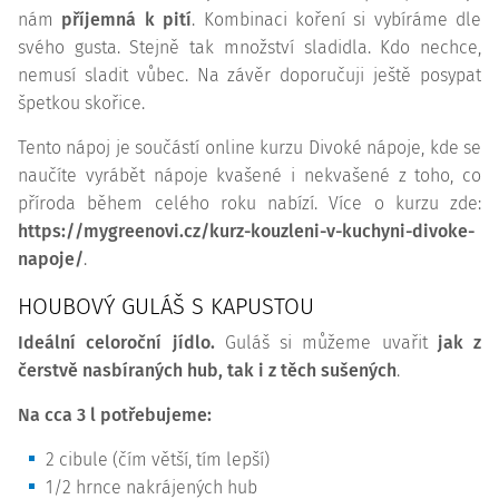
nám
příjemná k pití
. Kombinaci koření si vybíráme dle
svého gusta. Stejně tak množství sladidla. Kdo nechce,
nemusí sladit vůbec. Na závěr doporučuji ještě posypat
špetkou skořice.
Tento nápoj je součástí online kurzu Divoké nápoje, kde se
naučíte vyrábět nápoje kvašené i nekvašené z toho, co
příroda během celého roku nabízí. Více o kurzu zde:
https://mygreenovi.cz/kurz-kouzleni-v-kuchyni-divoke-
napoje/
.
HOUBOVÝ GULÁŠ S KAPUSTOU
Ideální celoroční jídlo.
Guláš si můžeme uvařit
jak z
čerstvě nasbíraných hub, tak i z těch sušených
.
Na cca 3 l potřebujeme:
2 cibule (čím větší, tím lepší)
1/2 hrnce nakrájených hub