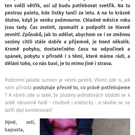
ten svěží větřík, asi už budu potřebovat svetřík. Na tu
pestrou paletu, kde lístky tančí za letu. A na to krásné
útulno, když je venku pošmourno. Chladné měsíce roku
jsou tady. Čas zvolnit, zpomalit a podpořit se hlavně
zevnitř. Způsobů, jak to udělat, abychom se i se změnou
sezóny cítili stále dobře a příjemně, je hned několik.
Kromě pohybu, dostatečného času na odpočinek a
spánek, pobytu v přírodě i s těmi, které máme rádi, a
dělání toho, co nás baví, je to mimo jiné i strava.
Podzimní paleta surovin je velmi pestrá. Všimli jste si, jak
nám příroda
poskytuje přesně to, co právě potřebujeme
? A všimli jste si také, že plodiny jednotlivých období se k
sobě náramně hodí - chuťově i esteticky - a skvěle se na
talíři dají kombinovat?
Dýně, zelí,
kapusta,