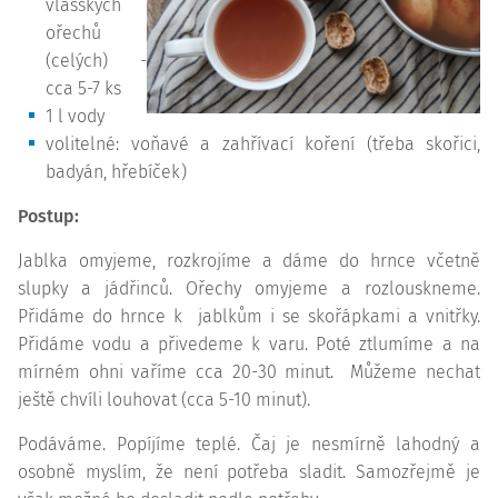
vlašských
ořechů
(celých) -
cca 5-7 ks
1 l vody
volitelné: voňavé a zahřívací koření (třeba skořici,
badyán, hřebíček)
Postup:
Jablka omyjeme, rozkrojíme a dáme do hrnce včetně
slupky a jádřinců. Ořechy omyjeme a rozlouskneme.
Přidáme do hrnce k jablkům i se skořápkami a vnitřky.
Přidáme vodu a přivedeme k varu. Poté ztlumíme a na
mírném ohni vaříme cca 20-30 minut. Můžeme nechat
ještě chvíli louhovat (cca 5-10 minut).
Podáváme. Popíjíme teplé. Čaj je nesmírně lahodný a
osobně myslím, že není potřeba sladit. Samozřejmě je