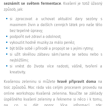
seznámit se světem fermentace
. Kvašení je totiž úžasný
způsob, jak:
si zpracovat a uchovat aktuální dary sezóny s
maximem živin a dalších cenných látek pro naše tělo
bez tepelné úpravy;
podpořit své zdraví a odolnost;
vykouzlit hodně muziky za málo peněz;
být blíže sobě i přírodě a propojit se s jejími rytmy;
si užít skvělou zábavu sám/sama se sebou nebo s
nejbližšími;
si vnést do života více radosti, vášně, tvoření a
kreativity.
Kvašenou zeleninu si můžete
hravě připravit doma
na
tisíc způsobů. Moc ráda vás celým procesem provedu na
online workshopu Kvašená zelenina. Naučíte se základy
úspěšného kvašení zeleniny a řekneme si něco i k tomu,
na co si dát pozor. Více informací zde: