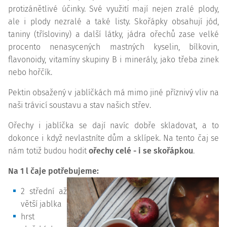
protizánětlivé účinky. Své využití mají nejen zralé plody,
ale i plody nezralé a také listy. Skořápky obsahují jód,
taniny (třísloviny) a další látky, jádra ořechů zase velké
procento nenasycených mastných kyselin, bílkovin,
flavonoidy, vitamíny skupiny B i minerály, jako třeba zinek
nebo hořčík.
Pektin obsažený v jablíčkách má mimo jiné příznivý vliv na
naši trávicí soustavu a stav našich střev.
Ořechy i jablíčka se dají navíc dobře skladovat, a to
dokonce i když nevlastníte dům a sklípek. Na tento čaj se
nám totiž budou hodit
ořechy celé - i se skořápkou
.
Na 1 l čaje potřebujeme:
2 střední až
větší jablka
hrst