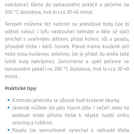
nakrájíme). Dáme do vymazaného pekáče a pečeme na
200 °C dozlatova, trvá to cca 30-40 minut.
Tempeh můžeme též nadrolit na jednotlivé boby (lze to
udělat rukou) / tofu nastrouhat nahrubo a dále už stačí
smíchat s uvařenými jáhlami, přidat koření, sůl a pasatu,
případně třeba i další česnek. Pokud máme kvašené zelí
nebo jinou kvašenou zeleninu, lze je přidat do směsi také
(větší kusy nakrájíme). Zamícháme a opět pečeme ve
vymazaném pekáči na 200 °C dozlatova, trvá to cca 30-40
minut.
Praktické tipy:
K tomuto jáhelníku se úžasně hodí kvašené okurky.
Jáhelník můžete jíst jako hlavní jídlo / večeři nebo ho
podávat místo přílohy třeba k nějaké hustší směsi
zeleniny a luštěnin.
Pasatu lze samozřejmě vynechat a nahradit třeba