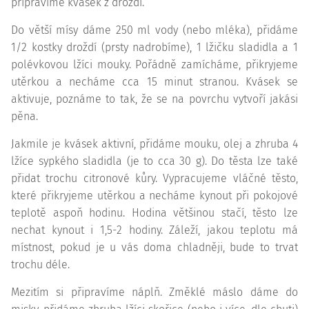
připravíme kvásek z droždí.
Do větší mísy dáme 250 ml vody (nebo mléka), přidáme
1/2 kostky droždí (prsty nadrobíme), 1 lžičku sladidla a 1
polévkovou lžíci mouky. Pořádně zamícháme, přikryjeme
utěrkou a necháme cca 15 minut stranou. Kvásek se
aktivuje, poznáme to tak, že se na povrchu vytvoří jakási
pěna.
Jakmile je kvásek aktivní, přidáme mouku, olej a zhruba 4
lžíce sypkého sladidla (je to cca 30 g). Do těsta lze také
přidat trochu citronové kůry. Vypracujeme vláčné těsto,
které přikryjeme utěrkou a necháme kynout při pokojové
teplotě aspoň hodinu. Hodina většinou stačí, těsto lze
nechat kynout i 1,5-2 hodiny. Záleží, jakou teplotu má
místnost, pokud je u vás doma chladněji, bude to trvat
trochu déle.
Mezitím si připravíme náplň. Změklé máslo dáme do