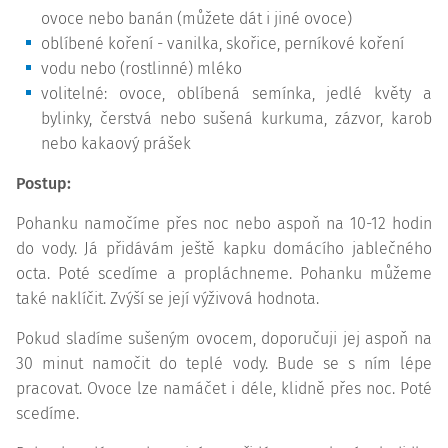
ovoce nebo banán (můžete dát i jiné ovoce)
oblíbené koření - vanilka, skořice, perníkové koření
vodu nebo (rostlinné) mléko
volitelné: ovoce, oblíbená semínka, jedlé květy a
bylinky, čerstvá nebo sušená kurkuma, zázvor, karob
nebo kakaový prášek
Postup:
Pohanku namočíme přes noc nebo aspoň na 10-12 hodin
do vody. Já přidávám ještě kapku domácího jablečného
octa. Poté scedíme a propláchneme. Pohanku můžeme
také naklíčit. Zvýší se její výživová hodnota.
Pokud sladíme sušeným ovocem, doporučuji jej aspoň na
30 minut namočit do teplé vody. Bude se s ním lépe
pracovat. Ovoce lze namáčet i déle, klidně přes noc. Poté
scedíme.