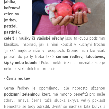
jablka,
kořenová
zelenina
(mrkev,
petržel,
pastinák,
celer) i hrušky či vlašské ořechy
jsou takovou podzimní
klasikou. Inspiraci, jak s nimi kouzlit v kuchyni trochu
"jinak", najdete níže v receptech. Kromě nich lze však
přibrat do party třeba také
černou ředkev, kdoulovec,
šípky nebo kdoule
! Pokud některé z nich neznáte, zde je
několik základních informací:
-
Černá ředkev
Černá ředkev je opomíjenou, ale naprosto úžasnou
podzimní zeleninou
, která má mnoho benefitů pro naše
zdraví. Tmavá, černá, tužší slupka skrývá velký poklad!
Nenechte se tedy odradit. Uvnitř se nachází bílá bulva s