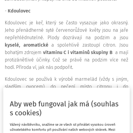
-
Kdoulovec
Kdoulovec je keř, který se často vysazuje jako okrasný.
Jeho přenádherné syté červenorůžové květy jsou na jaře
nepřehlédnutelné. Plody dozrávají na podzim a jsou
kyselé, aromatické
a spolehlivě zastoupí citron. Jsou
bohatým zdrojem
vitamínu C i vitamínů skupiny B
a mají
protizánětlivé účinky. Což se právě na podzim více než
hodí. Příroda ví, jak nás podpořit.
Kdoulovec se používá k výrobě marmelád (vždy s jiným,
sladším ovocem), do pečení místo citronu i do
fermentačních pokusů a je z něj výborná citronáda!
Aby web fungoval jak má (souhlas
-
Kdoule
s cookies)
Kdoule jsou
plody kdouloně
. Vzhledem trochu připomínají
hrušku, kulaté pak jablko. Lidé si je často pletou s
Vážený návštěvníku, snažíme se ze všech sil přinášet vysokou úroveň
uživatelského komfortu při používání našich webových stránek. Mezi
kdoulovcem, jde však o jiný plod. Původem jsou z Asie, v