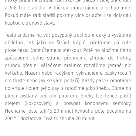
misky, přidáme zhruba lžíci skořice (nebo i více, dle chuti)
a 6-8 lžic sladidla. Vidličkou zapracujeme a ochutnáme.
Pokud máte rádi sladší pokrmy, více oslaďte. Lze doladit i
kapkou citronové šťávy.
Těsto si dáme na vál posypaný trochou mouky a vyválíme
obdélník, tak jako na štrůdl. Náplň rozetřeme po celé
ploše těsta (pomůžeme si stěrkou). Poté ho složíme tímto
způsobem: Jednu stranu přehneme zhruba do třetiny,
druhou přes ni. Válečkem malinko rozválíme, jemně, nic
velkého. Nožem nebo rádýlkem vykrajujeme pásky (cca 1
cm tlusté nebo jak se vám podaří). Každý pásek omotáme
do vrtule kolem jeho osy a zatočíme jako šneka. Dáme na
plech vystlaný pečicím papírem. Šneky lze lehce potřít
olejem (kokosovým) a posypat konopnými semínky.
Necháme ještě tak 15-20 minut kynout a poté pečeme na
200 °C dozlatova. Trvá to zhruba 20 minut.