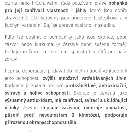
cizrna nebo hrách. Velmi ráda používám právě
pohanku
pro její zahřívací vlastnosti i jáhly
, které jsou dobře
stravitelné. Obě suroviny jsou přirozeně bezlepkové a v
kuchyni variabilní. Dají se upravit naslano i nasladko.
Jídlo lze doplnit o pomocníky, jako jsou skořice, pepř,
zázvor nebo kurkuma (v čerstvé nebo sušené formě).
Dodají mu šmrnc a také mají spoustu benefitů pro naše
zdraví.
Pepř se doporučuje přidávat do jídel i nápojů vzhledem k
jeho schopnosti
zvýšit množství vstřebávaných živin
.
Kurkuma je známá pro své
protizánětlivé, antioxidační,
svíravé a hojivé schopnosti
. Skořice je ceněná jako
významný antioxidant, má zahřívací, svírací a uklidňující
účinky
. Zázvor
zlepšuje zažívání, omezuje plynatost,
působí proti nevolnostem (i kinetóze), podporuje
přirozenou obranyschopnost těla
.