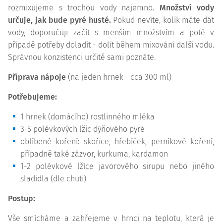
rozmixujeme s trochou vody najemno.
Množství vody
určuje, jak bude pyré husté.
Pokud nevíte, kolik máte dát
vody, doporučuji začít s menším množstvím a poté v
případě potřeby doladit - dolít během mixování další vodu.
Správnou konzistenci určitě sami poznáte.
Příprava nápoje
(na jeden hrnek - cca 300 ml)
Potřebujeme:
1 hrnek (domácího) rostlinného mléka
3-5 polévkových lžic dýňového pyré
oblíbené koření: skořice, hřebíček, perníkové koření,
případně také zázvor, kurkuma, kardamon
1-2 polévkové lžíce javorového sirupu nebo jiného
sladidla (dle chuti)
Postup:
Vše smícháme a zahřejeme v hrnci na teplotu, která je