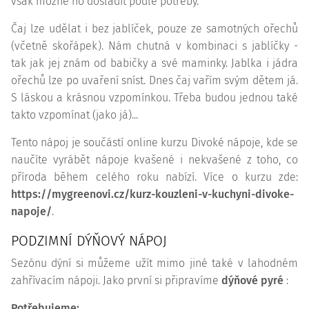
však možné ho dosladit podle potřeby.
Čaj lze udělat i bez jablíček, pouze ze samotných ořechů
(včetně skořápek). Nám chutná v kombinaci s jablíčky -
tak jak jej znám od babičky a své maminky. Jablka i jádra
ořechů lze po uvaření sníst. Dnes čaj vařím svým dětem já.
S láskou a krásnou vzpomínkou. Třeba budou jednou také
takto vzpomínat (jako já)...
Tento nápoj je součástí online kurzu Divoké nápoje, kde se
naučíte vyrábět nápoje kvašené i nekvašené z toho, co
příroda během celého roku nabízí. Více o kurzu zde:
https://mygreenovi.cz/kurz-kouzleni-v-kuchyni-divoke-
napoje/
.
PODZIMNÍ DÝŇOVÝ NÁPOJ
Sezónu dýní si můžeme užít mimo jiné také v lahodném
zahřívacím nápoji. Jako první si připravíme
dýňové pyré
:
Potřebujeme: