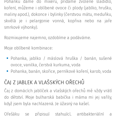
Pohanku dáme do mixéru, přidáme zvolené sladidlo,
koření, můžeme i oblíbené ovoce či plody (jablko, hrušku,
maliny apod.), dokonce i bylinky (čerstvou mátu, meduňku,
skvělá je i pelargonie vonná, kopřiva nebo na jaře
smrkové výhonky).
Rozmixujeme najemno, ozdobíme a podáváme.
Moje oblíbené kombinace:
Pohanka, jablko / máslová hruška / banán, sušené
ovoce, vanilka, čerstvá kurkuma, voda
Pohanka, banán, skořice, perníkové koření, karob, voda
ČAJ Z JABLEK A VLAŠSKÝCH OŘECHŮ
Čaj z domácích jablíček a vlašských ořechů mě vždy vrátí
do dětství. Moje bulharská babička i máma mi jej vařily,
když jsem byla nachlazená. Je úžasný na kašel.
Ořešáku se připisují stahující, antibakteriální a