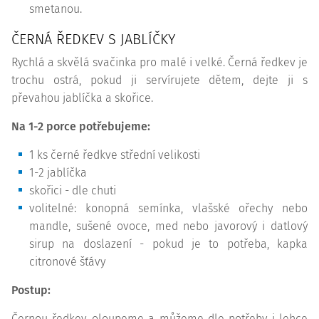
smetanou.
ČERNÁ ŘEDKEV S JABLÍČKY
Rychlá a skvělá svačinka pro malé i velké. Černá ředkev je
trochu ostrá, pokud ji servírujete dětem, dejte ji s
převahou jablíčka a skořice.
Na 1-2 porce potřebujeme:
1 ks černé ředkve střední velikosti
1-2 jablíčka
skořici - dle chuti
volitelné: konopná semínka, vlašské ořechy nebo
mandle, sušené ovoce, med nebo javorový i datlový
sirup na doslazení - pokud je to potřeba, kapka
citronové šťávy
Postup:
Černou ředkev oloupeme a můžeme dle potřeby i lehce