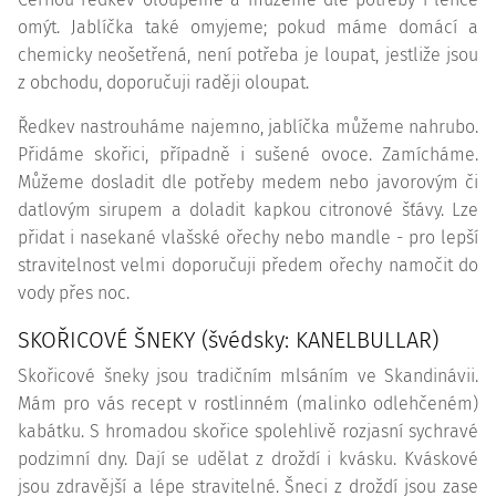
omýt. Jablíčka také omyjeme; pokud máme domácí a
chemicky neošetřená, není potřeba je loupat, jestliže jsou
z obchodu, doporučuji raději oloupat.
Ředkev nastrouháme najemno, jablíčka můžeme nahrubo.
Přidáme skořici, případně i sušené ovoce. Zamícháme.
Můžeme dosladit dle potřeby medem nebo javorovým či
datlovým sirupem a doladit kapkou citronové šťávy. Lze
přidat i nasekané vlašské ořechy nebo mandle - pro lepší
stravitelnost velmi doporučuji předem ořechy namočit do
vody přes noc.
SKOŘICOVÉ ŠNEKY (švédsky: KANELBULLAR)
Skořicové šneky jsou tradičním mlsáním ve Skandinávii.
Mám pro vás recept v rostlinném (malinko odlehčeném)
kabátku. S hromadou skořice spolehlivě rozjasní sychravé
podzimní dny. Dají se udělat z droždí i kvásku. Kváskové
jsou zdravější a lépe stravitelné. Šneci z droždí jsou zase