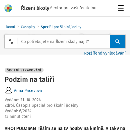
Řízení školy
Mentor pro vaši ředitelnu
Menu
Domů
Časopisy
Speciál pro školní jídelny
Rozšířené vyhledávání
ŠKOLNÍ STRAVOVÁNÍ
Podzim na talíři
Anna Pačevová
Vydáno
:
21. 10. 2024
Zdroj
:
Časopis Speciál pro školní jídelny
Vydání:
6/2024
13 minut čtení
AHOJ PODZIME! Těším se na ty houby na kmíně. A taky na