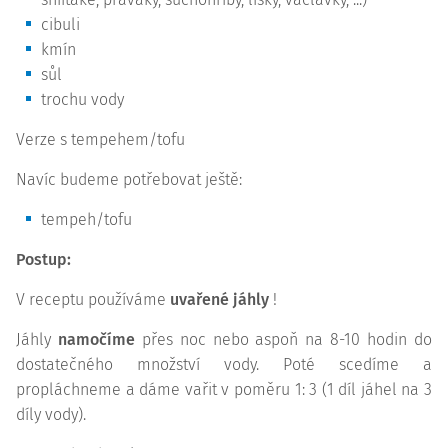
cibuli
kmín
sůl
trochu vody
Verze s tempehem/tofu
Navíc budeme potřebovat ještě:
tempeh/tofu
Postup:
V receptu používáme
uvařené jáhly
!
Jáhly
namočíme
přes noc nebo aspoň na 8-10 hodin do
dostatečného množství vody. Poté scedíme a
propláchneme a dáme vařit v poměru 1: 3 (1 díl jáhel na 3
díly vody).