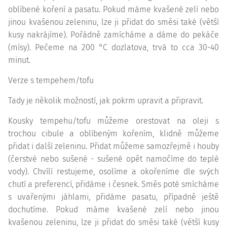
oblíbené koření a pasatu. Pokud máme kvašené zelí nebo
jinou kvašenou zeleninu, lze ji přidat do směsi také (větší
kusy nakrájíme). Pořádně zamícháme a dáme do pekáče
(mísy). Pečeme na 200 °C dozlatova, trvá to cca 30-40
minut.
Verze s tempehem/tofu
Tady je několik možností, jak pokrm upravit a připravit.
Kousky tempehu/tofu můžeme orestovat na oleji s
trochou cibule a oblíbeným kořením, klidně můžeme
přidat i další zeleninu. Přidat můžeme samozřejmě i houby
(čerstvé nebo sušené - sušené opět namočíme do teplé
vody). Chvílí restujeme, osolíme a okořeníme dle svých
chutí a preferencí, přidáme i česnek. Směs poté smícháme
s uvařenými jáhlami, přidáme pasatu, případně ještě
dochutíme. Pokud máme kvašené zelí nebo jinou
kvašenou zeleninu, lze ji přidat do směsi také (větší kusy