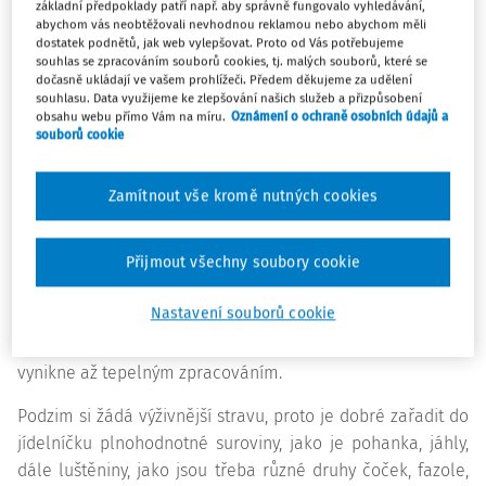
základní předpoklady patří např. aby správně fungovalo vyhledávání,
antice byly symbolem plodnosti a lásky.
abychom vás neobtěžovali nevhodnou reklamou nebo abychom měli
dostatek podnětů, jak web vylepšovat. Proto od Vás potřebujeme
souhlas se zpracováním souborů cookies, tj. malých souborů, které se
Kdoule jsou bohaté na pektin, a velmi se tedy hodí k
dočasně ukládají ve vašem prohlížeči. Předem děkujeme za udělení
tepelné úpravě - vaření i pečení. Díky pektinu jsou
souhlasu. Data využijeme ke zlepšování našich služeb a přizpůsobení
obsahu webu přímo Vám na míru.
Oznámení o ochraně osobních údajů a
skvělými pomocníky při střevních a žaludečních potížích,
souborů cookie
bolestech břicha, nadýmání apod.
V lidovém léčitelství se využívaly také květy, listy i semena.
Zamítnout vše kromě nutných cookies
Čaj z květů pomáhá při kašli. Na kašel a záněty v dutině
ústní se dá využít i odvar ze semen. Semena totiž vytváří
Přijmout všechny soubory cookie
hlen, který potahuje sliznice ochrannou vrstvou.
Nastavení souborů cookie
Kdoule jsou úžasné na všelijaké tvoření v kuchyni.
Využijete je do slaných i sladkých pokrmů. Jejich chuť však
vynikne až tepelným zpracováním.
Podzim si žádá výživnější stravu, proto je dobré zařadit do
jídelníčku plnohodnotné suroviny, jako je pohanka, jáhly,
dále luštěniny, jako jsou třeba různé druhy čoček, fazole,