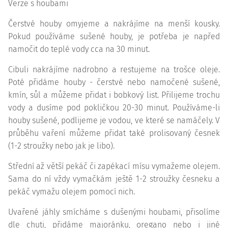
Verze s houbami
Čerstvé houby omyjeme a nakrájíme na menší kousky.
Pokud používáme sušené houby, je potřeba je napřed
namočit do teplé vody cca na 30 minut.
Cibuli nakrájíme nadrobno a restujeme na trošce oleje.
Poté přidáme houby - čerstvé nebo namočené sušené,
kmín, sůl a můžeme přidat i bobkový list. Přilijeme trochu
vody a dusíme pod pokličkou 20-30 minut. Používáme-li
houby sušené, podlijeme je vodou, ve které se namáčely. V
průběhu vaření můžeme přidat také prolisovaný česnek
(1-2 stroužky nebo jak je libo).
Střední až větší pekáč či zapékací mísu vymažeme olejem.
Sama do ní vždy vymačkám ještě 1-2 stroužky česneku a
pekáč vymažu olejem pomocí nich.
Uvařené jáhly smícháme s dušenými houbami, přisolíme
dle chuti, přidáme majoránku, oregano nebo i jiné