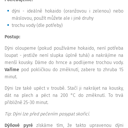
dýni - ideálně hokaido (oranžovou i zelenou) nebo
máslovou, použít můžete ale i jiné druhy
trochu vody (dle potřeby)
Postup:
Dýni oloupeme (pokud používáme hokaido, není potřeba
loupat - jestliže není slupka úplně tuhá) a nakrájíme na
menší kousky. Dáme do hrnce a podlijeme trochou vody.
Vaříme
pod pokličkou do změknutí, zabere to zhruba 15
minut.
Dýni lze také upéct v troubě. Stačí ji nakrájet na kousky,
dát na plech a péct na 200 °C do změknutí. To trvá
přibližně 25-30 minut.
Tip: Dýni lze před pečením posypat skořicí.
Dýňové pyré
získáme tím, že takto upravenou dýni