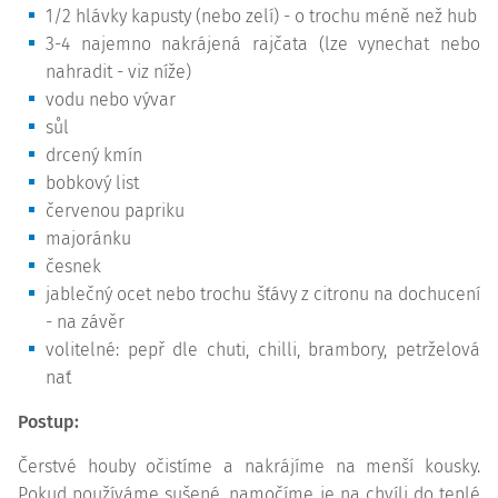
1/2 hlávky kapusty (nebo zelí) - o trochu méně než hub
3-4 najemno nakrájená rajčata (lze vynechat nebo
nahradit - viz níže)
vodu nebo vývar
sůl
drcený kmín
bobkový list
červenou papriku
majoránku
česnek
jablečný ocet nebo trochu šťávy z citronu na dochucení
- na závěr
volitelné: pepř dle chuti, chilli, brambory, petrželová
nať
Postup:
Čerstvé houby očistíme a nakrájíme na menší kousky.
Pokud používáme sušené, namočíme je na chvíli do teplé