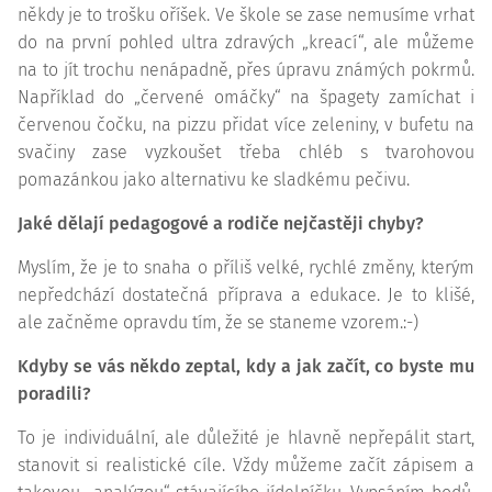
někdy je to trošku oříšek. Ve škole se zase nemusíme vrhat
do na první pohled ultra zdravých „kreací“, ale můžeme
na to jít trochu nenápadně, přes úpravu známých pokrmů.
Například do „červené omáčky“ na špagety zamíchat i
červenou čočku, na pizzu přidat více zeleniny, v bufetu na
svačiny zase vyzkoušet třeba chléb s tvarohovou
pomazánkou jako alternativu ke sladkému pečivu.
Jaké dělají pedagogové a rodiče nejčastěji chyby?
Myslím, že je to snaha o příliš velké, rychlé změny, kterým
nepředchází dostatečná příprava a
edukace
. Je to klišé,
ale začněme opravdu tím, že se staneme vzorem.:-)
Kdyby se vás někdo zeptal, kdy a jak začít, co byste mu
poradili?
To je individuální, ale důležité je hlavně nepřepálit start,
stanovit si realistické cíle. Vždy můžeme začít zápisem a