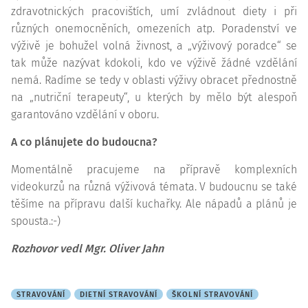
zdravotnických pracovištích, umí zvládnout diety i při
různých onemocněních, omezeních atp. Poradenství ve
výživě je bohužel volná živnost, a „výživový poradce“ se
tak může nazývat kdokoli, kdo ve výživě žádné vzdělání
nemá. Radíme se tedy v oblasti výživy obracet přednostně
na „nutriční terapeuty“, u kterých by mělo být alespoň
garantováno vzdělání v oboru.
A co plánujete do budoucna?
Momentálně pracujeme na přípravě komplexních
videokurzů na různá výživová témata. V budoucnu se také
těšíme na přípravu další kuchařky. Ale nápadů a plánů je
spousta.:-)
Rozhovor vedl Mgr. Oliver Jahn
STRAVOVÁNÍ
DIETNÍ STRAVOVÁNÍ
ŠKOLNÍ STRAVOVÁNÍ