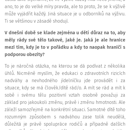
ano, to je do velké míry pravda, ale to proto, že se k výživě
může vyjádřit každý. Jiná situace je u odborníků na výživu.
Ti se většinou v zásadě shodují.
V dnešní době se klade zejména u dětí důraz na to, aby
měly rády své tělo takové, jaké je. Jaká je ale hranice
mezi tím, kdy je to v pořádku a kdy to naopak hraničí s
podporou obezity?
To je náročná otázka, na kterou se dá podívat z několika
úhlů. Nicméně myslím, že edukaci o zdravotních rizicích
nadváhy a nevhodného jídelníčku jde provádět i za
situace, kdy se má člověk/dítě rád/o. A mít se rád a mít k
sobě i svému tělu pozitivní vztah osobně považuji za
základ pro jakoukoli změnu, právě i změnu hmotnosti. Ale
záleží samozřejmě na konkrétní situaci. Samotné dítě toho
rozumným způsobem s nadváhou zase tolik neudělá,
důležitá je právě spolupráce rodičů a případně dalších