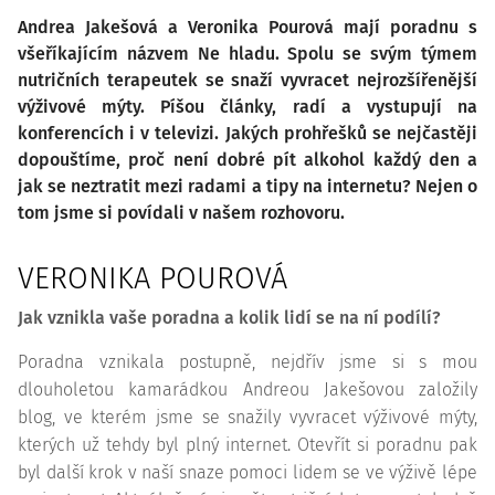
Andrea Jakešová a Veronika Pourová mají poradnu s
všeříkajícím názvem Ne hladu. Spolu se svým týmem
nutričních terapeutek se snaží vyvracet nejrozšířenější
výživové mýty. Píšou články, radí a vystupují na
konferencích i v televizi. Jakých prohřešků se nejčastěji
dopouštíme, proč není dobré pít alkohol každý den a
jak se neztratit mezi radami a tipy na internetu? Nejen o
tom jsme si povídali v našem rozhovoru.
VERONIKA POUROVÁ
Jak vznikla vaše poradna a kolik lidí se na ní podílí?
Poradna vznikala postupně, nejdřív jsme si s mou
dlouholetou kamarádkou Andreou Jakešovou založily
blog, ve kterém jsme se snažily vyvracet výživové mýty,
kterých už tehdy byl plný internet. Otevřít si poradnu pak
byl další krok v naší snaze pomoci lidem se ve výživě lépe