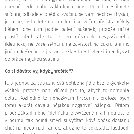
obecně jedí málo základních jídel. Pokud nestihnete
snídani, odbudete oběd a svačinu se vám nechce chystat,
je jasné, že budete mít tendenci se večer přejíst a někdy
během dne tam padne balení sušenek, protože máte
prostě hlad. Ale to je jen důsledek nevyváženého
jídelníčku, ne vaše selhání, ne závislost na cukru ani nic
jiného. Řešením je jíst víc v základu a třeba si i nachystat
do práce nějakou svačinu.
Co si dáváte vy, když „hřešíte“?
Já si jednou za čas užiju svá oblíbená jídla bez jakýchkoliv
výčitek, protože není důvod pro to, abych to nemohla
dělat. Rozhodně to nenazývám hřešením, protože bych
tomu akorát dávala nějakou negativní nálepku. Přitom
proč? Základ mého jídelníčku je vyvážený, má hmotnost je
v normě, tak nemá smysl si vyčítat, když občas dostanu
chuť na něco nad rámec, ať už je to čokoláda, fastfood,