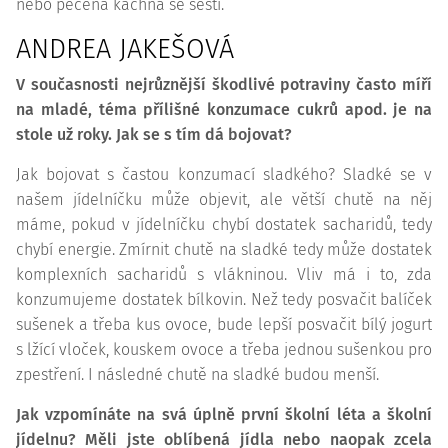
nebo pečená kachna se šesti.
ANDREA JAKEŠOVÁ
V současnosti nejrůznější škodlivé potraviny často míří
na mladé, téma přílišné konzumace cukrů apod. je na
stole už roky. Jak se s tím dá bojovat?
Jak bojovat s častou konzumací sladkého? Sladké se v
našem jídelníčku může objevit, ale větší chutě na něj
máme, pokud v jídelníčku chybí dostatek sacharidů, tedy
chybí energie. Zmírnit chutě na sladké tedy může dostatek
komplexních sacharidů s vlákninou. Vliv má i to, zda
konzumujeme dostatek bílkovin. Než tedy posvačit balíček
sušenek a třeba kus ovoce, bude lepší posvačit bílý jogurt
s lžící vloček, kouskem ovoce a třeba jednou sušenkou pro
zpestření. I následné chutě na sladké budou menší.
Jak vzpomínáte na svá úplně první školní léta a školní
jídelnu? Měli jste oblíbená jídla nebo naopak zcela