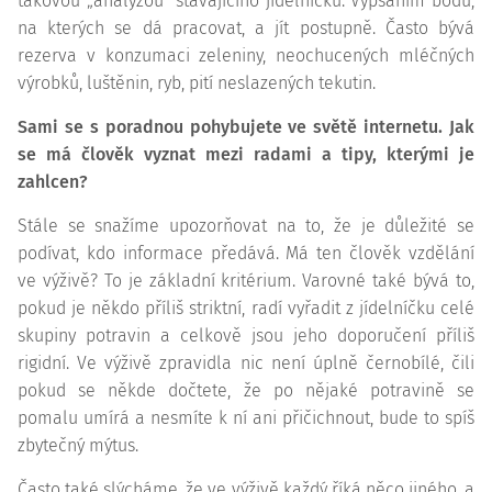
takovou „analýzou“ stávajícího jídelníčku. Vypsáním bodů,
na kterých se dá pracovat, a jít postupně. Často bývá
rezerva v konzumaci zeleniny, neochucených mléčných
výrobků, luštěnin, ryb, pití neslazených tekutin.
Sami se s poradnou pohybujete ve světě internetu. Jak
se má člověk vyznat mezi radami a tipy, kterými je
zahlcen?
Stále se snažíme upozorňovat na to, že je důležité se
podívat, kdo informace předává. Má ten člověk vzdělání
ve výživě? To je základní kritérium. Varovné také bývá to,
pokud je někdo příliš striktní, radí vyřadit z jídelníčku celé
skupiny potravin a celkově jsou jeho doporučení příliš
rigidní. Ve výživě zpravidla nic není úplně černobílé, čili
pokud se někde dočtete, že po nějaké potravině se
pomalu umírá a nesmíte k ní ani přičichnout, bude to spíš
zbytečný mýtus.
Často také slýcháme, že ve výživě každý říká něco jiného, a