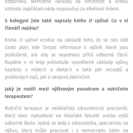
odborníků. Nemístné narážky na hmotnost a kritiku
vzhledu například nikdy nepovažuji za efektivní řešení.
S kolegyní jste také napsaly knihu
O výživě
. Co v ní
čtenáři najdou?
Kniha
O výživě
vznikla na základě toho, že se nás lidé
často ptali, kde čerpat informace o výživě, které jsou
podložené, ale aby se nejednalo příliš odborné čtení.
Najdete v ní tedy jednoduše vysvětlené základy výživy,
kapitoly o mýtech a dietách a také pár receptů a
praktických tipů, jak si sestavit jídelníček.
Jaký je rozdíl mezi výživovým poradcem a nutričním
terapeutem?
Nutriční terapeut je nelékařský zdravotnický pracovník,
který obor vystudoval na lékařské fakultě anebo vyšší
odborné škole. Jedná se tedy o zdravotníka, specialistu na
výživu, který může pracovat i s nemocnými lidmi na