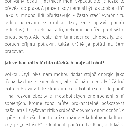
pomyslný ideální jídelníček mohl vypadat, ale je těžké to
převést do praxe. A praxe nikdy nemusí být tak „dokonalá“,
jako si mnoho lidí představuje - často stačí vyměnit tu
jednu potravinu za druhou, tady zase upravit poměr
jednotlivých složek na talíři, někomu pomůže především
přidat pohyb. Ale roste nám tu incidence jak obezity, tak i
poruch příjmu potravin, takže určitě je pořád na čem
pracovat.
Jak velkou roli v těchto otázkách hraje alkohol?
Velkou. Čtyři piva nám mohou dodat stejně energie jako
třeba kachna s knedlíkem, ale už nám nedodají žádné
potřebné živiny. Takže konzumace alkoholu se určitě podílí
i na rozvoji obezity a metabolických onemocnění s ní
spojených. Kromě toho může prokazatelně poškozovat
naše játra i zvyšovat riziko srdečně-cévních onemocnění. A
i přes tohle všechno tu pořád máme alkoholovou kulturu,
kdy je „neslušné“ odmítnout panáka tvrdého, a když si