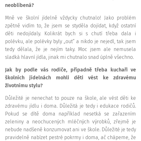
neoblíbená?
Mně ve školní jídelně vždycky chutnalo! Jako problém
zpětně vidím to, že jsem se styděla dojídat, když ostatní
děti nedojídaly. Kolikrát bych si s chutí třeba dala i
polévku, ale polévky byly „out“ a nikdo je nejedl, tak jsem
tedy dělala, že je nejím taky. Moc jsem ale nemusela
sladká hlavní jídla, jinak mi chutnalo snad úplně všechno.
Jak by podle vás rodiče, případně třeba kuchaři ve
školních jídelnách mohli děti vést ke zdravému
životnímu stylu?
Důležité je nenechat to pouze na škole, ale vést děti ke
zdravému jídlu i doma. Důležitá je tedy i
edukace
rodičů.
Pokud se dítě doma například nesetká se zařazením
zeleniny a neochucených mléčných výrobků, zřejmě je
nebude nadšeně konzumovat ani ve škole. Důležité je tedy
pravidelně nabízet pestré pokrmy i doma, ač chápeme, že