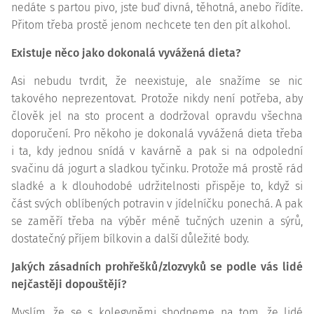
nedáte s partou pivo, jste buď divná, těhotná, anebo řídíte.
Přitom třeba prostě jenom nechcete ten den pít alkohol.
Existuje něco jako dokonalá vyvážená dieta?
Asi nebudu tvrdit, že neexistuje, ale snažíme se nic
takového neprezentovat. Protože nikdy není potřeba, aby
člověk jel na sto procent a dodržoval opravdu všechna
doporučení. Pro někoho je dokonalá vyvážená dieta třeba
i ta, kdy jednou snídá v kavárně a pak si na odpolední
svačinu dá jogurt a sladkou tyčinku. Protože má prostě rád
sladké a k dlouhodobé udržitelnosti přispěje to, když si
část svých oblíbených potravin v jídelníčku ponechá. A pak
se zaměří třeba na výběr méně tučných uzenin a sýrů,
dostatečný příjem bílkovin a další důležité body.
Jakých zásadních prohřešků/zlozvyků se podle vás lidé
nejčastěji dopouštějí?
Myslím, že se s kolegyněmi shodneme na tom, že lidé