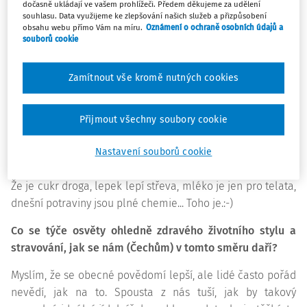
dočasně ukládají ve vašem prohlížeči. Předem děkujeme za udělení
Dospělým, dětem, seniorům, lidem s potravinovými
souhlasu. Data využijeme ke zlepšování našich služeb a přizpůsobení
alergiemi, sportovcům, hubnoucím i přibírajícím jedincům
obsahu webu přímo Vám na míru.
Oznámení o ochraně osobních údajů a
souborů cookie
- zkrátka všem, kteří potřebují jakkoliv poradit s výživou. V
našem týmu se i různě specializujeme, některé z nás se
Zamítnout vše kromě nutných cookies
věnují poruchám příjmu potravy, jiné zase třeba výživě dětí
nebo potravinovým alergiím. S hubnutím poradí všechny z
nás.
Přijmout všechny soubory cookie
Snažíte se vyvracet nejrozšířenější výživové mýty. Jaké
Nastavení souborů cookie
to například jsou?
Že je cukr droga, lepek lepí střeva, mléko je jen pro telata,
dnešní potraviny jsou plné chemie... Toho je.:-)
Co se týče osvěty ohledně zdravého životního stylu a
stravování, jak se nám (Čechům) v tomto směru daří?
Myslím, že se obecné povědomí lepší, ale lidé často pořád
nevědí, jak na to. Spousta z nás tuší, jak by takový