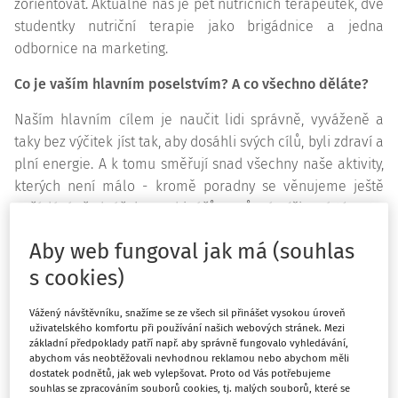
zorientovat. Aktuálně nás je pět nutričních terapeutek, dvě
studentky nutriční terapie jako brigádnice a jedna
odbornice na
marketing
.
Co je vaším hlavním poselstvím? A co všechno děláte?
Naším hlavním cílem je naučit lidi správně, vyváženě a
taky bez výčitek jíst tak, aby dosáhli svých cílů, byli zdraví a
plní energie. A k tomu směřují snad všechny naše aktivity,
kterých není málo - kromě poradny se věnujeme ještě
pořádání přednášek a webinářů na různá výživová témata,
pořádáme výživové pobyty, máme za sebou dvě knihy -
Aby web fungoval jak má (souhlas
jednu teoretickou
O výživě
a druhou kuchařku
Vyváženě
. V
s cookies)
poslední době také navazujeme spolupráce s dalšími
zdravotnickými pracovníky či psychoterapeuty, protože lidé
Vážený návštěvníku, snažíme se ze všech sil přinášet vysokou úroveň
často v cestě za zdravějším jídelníčkem narazí i na
uživatelského komfortu při používání našich webových stránek. Mezi
přidružené problémy.
základní předpoklady patří např. aby správně fungovalo vyhledávání,
abychom vás neobtěžovali nevhodnou reklamou nebo abychom měli
dostatek podnětů, jak web vylepšovat. Proto od Vás potřebujeme
Komu všemu poradenství nabízíte?
souhlas se zpracováním souborů cookies, tj. malých souborů, které se