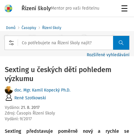
Řízení školy
Mentor pro vaši ředitelnu
Menu
Domů
Časopisy
Řízení školy
Rozšířené vyhledávání
Sexting u českých dětí pohledem
výzkumu
doc. Mgr. Kamil Kopecký Ph.D.
René Szotkowski
Vydáno
:
21. 8. 2017
Zdroj
:
Časopis Řízení školy
Vydání:
9/2017
Sexting představuje poměrně nový a rychle se