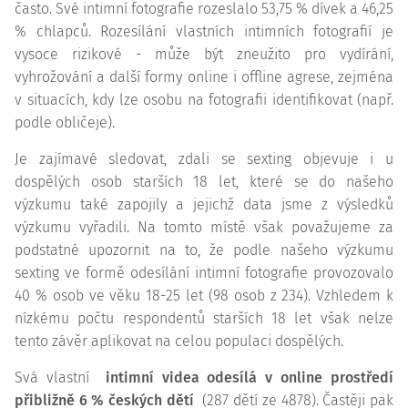
často. Své intimní fotografie rozeslalo 53,75 % dívek a 46,25
% chlapců. Rozesílání vlastních intimních fotografií je
vysoce rizikové - může být zneužito pro vydírání,
vyhrožování a další formy online i offline agrese, zejména
v situacích, kdy lze osobu na fotografii identifikovat (např.
podle obličeje).
Je zajímavé sledovat, zdali se sexting objevuje i u
dospělých osob starších 18 let, které se do našeho
výzkumu také zapojily a jejichž data jsme z výsledků
výzkumu vyřadili. Na tomto místě však považujeme za
podstatné upozornit na to, že podle našeho výzkumu
sexting ve formě odesílání intimní fotografie provozovalo
40 % osob ve věku 18-25 let (98 osob z 234). Vzhledem k
nízkému počtu respondentů starších 18 let však nelze
tento závěr aplikovat na celou populaci dospělých.
Svá vlastní
intimní videa odesílá v online prostředí
přibližně 6 % českých dětí
(287 dětí ze 4878). Častěji pak