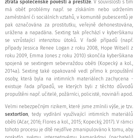
ztráta společenské pověsti a prestiže
. V souvislosti s tím
má oběť problémy např. se získáním nebo udržením
zaměstnání či sociálních vztahů, v komunitě pubescentů je
pak označována za prostitutku, veřejně dehonestována,
urážena a napadána. Sexting tak přechází v kyberšikanu
se vzrůstající intenzitou útoků. V řadě případů (např.
případy Jessica Renee Logan z roku 2008, Hope Witsell z
roku 2009, Emma Jones z roku 2010) skončila kyberšikana
spojená se sextingem sebevraždou oběti (Kopecký a kol.,
2014a). Sexting také opakovaně vedl přímo k propuštění
osoby, která byla na intimních materiálech zachycena -
existuje řada případů, ve kterých byli z těchto důvodů
propuštěni např. učitelé, požárníci, policisté, novináři apod.
Velmi nebezpečným rizikem, které jsme zmínili výše, je tzv.
sextortion
, tedy vydírání využívající intimních materiálů
oběti (Aćar, 2016; Flores a kol., 2015; Kopecký, 2017). V rámci
tohoto procesu je dítě nejdříve zmanipulováno k tomu, aby
poskytlo svému internetovému kamarádovi (pachateli)