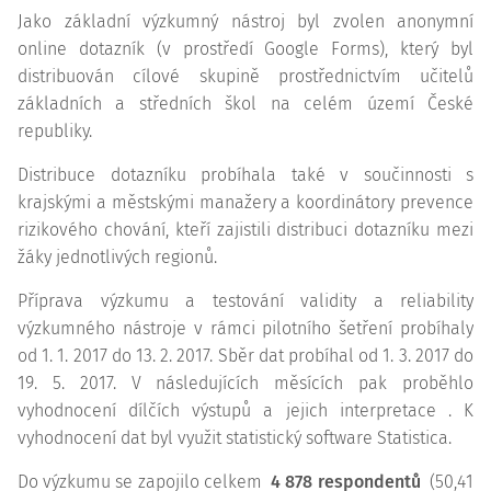
Jako základní výzkumný nástroj byl zvolen anonymní
online dotazník (v prostředí Google Forms), který byl
distribuován cílové skupině prostřednictvím učitelů
základních a středních škol na celém území České
republiky.
Distribuce dotazníku probíhala také v součinnosti s
krajskými a městskými manažery a koordinátory prevence
rizikového chování, kteří zajistili distribuci dotazníku mezi
žáky jednotlivých regionů.
Příprava výzkumu a testování validity a reliability
výzkumného nástroje v rámci pilotního šetření probíhaly
od 1. 1. 2017 do 13. 2. 2017. Sběr dat probíhal od 1. 3. 2017 do
19. 5. 2017. V následujících měsících pak proběhlo
vyhodnocení dílčích výstupů a jejich interpretace . K
vyhodnocení dat byl využit statistický software Statistica.
Do výzkumu se zapojilo celkem
4 878 respondentů
(50,41