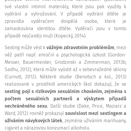
své vlastní intimní materiály, které jsou pak využity k
vydírání a vyhrožování. V případě vydírání dítěte je
zpravidla vyděračem dospělá osoba, která je
zamaskována identitou dítěte. Vyděrači jsou v tomto
případě nejčastěji muži (Kopecký, 2014).
Sexting může vést k
vážným zdravotním problémům
, mezi
něž patří např. emoční a psychologická úzkost (Gordon-
Messer, Bauermeister, Grodzinski a Zimmerman, 2013b;
Sadhu, 2012), která může vyústit až v sebevražedné sklony
(Curnutt, 2012). Některé studie (Benotsch a kol., 2013)
realizované v prostředí amerických škol dokazují, že se
sexting pojí s rizikovým sexuálním chováním, zejména s
počtem sexuálních partnerů a výskytem případů
nechráněného sexu
. Další studie (Dake, Price, Maziarz a
Ward, 2012) rovněž prokazují
souvislost mezi sextingem a
užíváním návykových látek
, zejména užíváním marihuany,
cigaret a nárazovou konzumací alkoholu.