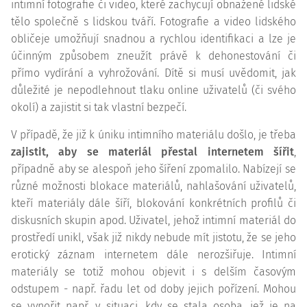
intimní fotografie či video, které zachycují obnažené lidské
tělo společně s lidskou tváří. Fotografie a video lidského
obličeje umožňují snadnou a rychlou identifikaci a lze je
účinným způsobem zneužít právě k dehonestování či
přímo vydírání a vyhrožování. Dítě si musí uvědomit, jak
důležité je nepodlehnout tlaku online uživatelů (či svého
okolí) a zajistit si tak vlastní bezpečí.
V případě, že již k úniku intimního materiálu došlo, je třeba
zajistit, aby se materiál přestal internetem šířit
,
případně aby se alespoň jeho šíření zpomalilo. Nabízejí se
různé možnosti blokace materiálů, nahlašování uživatelů,
kteří materiály dále šíří, blokování konkrétních profilů či
diskusních skupin apod. Uživatel, jehož intimní materiál do
prostředí unikl, však již nikdy nebude mít jistotu, že se jeho
erotický záznam internetem dále nerozšiřuje. Intimní
materiály se totiž mohou objevit i s delším časovým
odstupem - např. řadu let od doby jejich pořízení. Mohou
se vynořit např. v situaci, kdy se stala osoba, jež je na