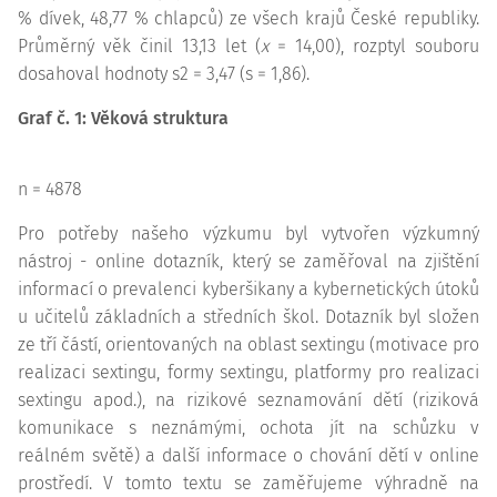
% dívek, 48,77 % chlapců) ze všech krajů České republiky.
Průměrný věk činil 13,13 let (
x
= 14,00), rozptyl souboru
dosahoval hodnoty s2 = 3,47 (s = 1,86).
Graf č. 1: Věková struktura
n = 4878
Pro potřeby našeho výzkumu byl vytvořen výzkumný
nástroj - online dotazník, který se zaměřoval na zjištění
informací o prevalenci kyberšikany a kybernetických útoků
u učitelů základních a středních škol. Dotazník byl složen
ze tří částí, orientovaných na oblast sextingu (motivace pro
realizaci sextingu, formy sextingu, platformy pro realizaci
sextingu apod.), na rizikové seznamování dětí (riziková
komunikace s neznámými, ochota jít na schůzku v
reálném světě) a další informace o chování dětí v online
prostředí. V tomto textu se zaměřujeme výhradně na