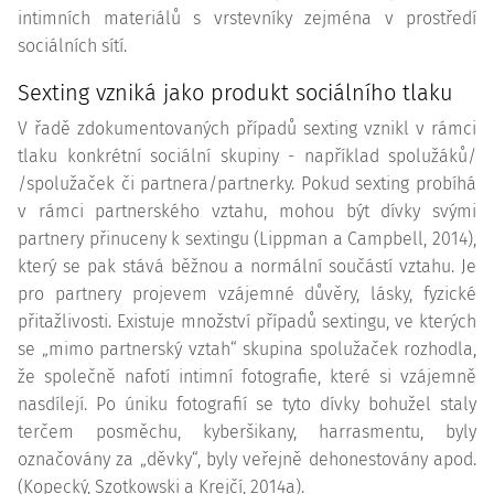
intimních materiálů s vrstevníky zejména v prostředí
sociálních sítí.
Sexting vzniká jako produkt sociálního tlaku
V řadě zdokumentovaných případů sexting vznikl v rámci
tlaku konkrétní sociální skupiny - například spolužáků/
/spolužaček či partnera/partnerky. Pokud sexting probíhá
v rámci partnerského vztahu, mohou být dívky svými
partnery přinuceny k sextingu (Lippman a Campbell, 2014),
který se pak stává běžnou a normální součástí vztahu. Je
pro partnery projevem vzájemné důvěry, lásky, fyzické
přitažlivosti. Existuje množství případů sextingu, ve kterých
se „mimo partnerský vztah“ skupina spolužaček rozhodla,
že společně nafotí intimní fotografie, které si vzájemně
nasdílejí. Po úniku fotografií se tyto dívky bohužel staly
terčem posměchu, kyberšikany, harrasmentu, byly
označovány za „děvky“, byly veřejně dehonestovány apod.
(Kopecký, Szotkowski a Krejčí, 2014a).