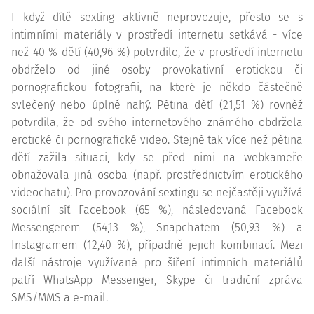
I když dítě sexting aktivně neprovozuje, přesto se s
intimními materiály v prostředí internetu setkává - více
než 40 % dětí (40,96 %) potvrdilo, že v prostředí internetu
obdrželo od jiné osoby provokativní erotickou či
pornografickou fotografii, na které je někdo částečně
svlečený nebo úplně nahý. Pětina dětí (21,51 %) rovněž
potvrdila, že od svého internetového známého obdržela
erotické či pornografické video. Stejně tak více než pětina
dětí zažila situaci, kdy se před nimi na webkameře
obnažovala jiná osoba (např. prostřednictvím erotického
videochatu). Pro provozování sextingu se nejčastěji využívá
sociální síť Facebook (65 %), následovaná Facebook
Messengerem (54,13 %), Snapchatem (50,93 %) a
Instagramem (12,40 %), případně jejich kombinací. Mezi
další nástroje využívané pro šíření intimních materiálů
patří WhatsApp Messenger, Skype či tradiční zpráva
SMS/MMS a e-mail.