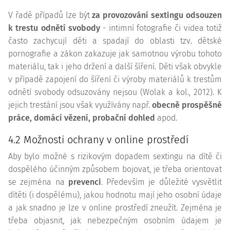
V řadě případů lze být
za provozování sextingu odsouzen
k trestu odnětí svobody
- intimní fotografie či videa totiž
často zachycují děti a spadají do oblasti tzv. dětské
pornografie a zákon zakazuje jak samotnou výrobu tohoto
materiálu, tak i jeho držení a další šíření. Děti však obvykle
v případě zapojení do šíření či výroby materiálů k trestům
odnětí svobody odsuzovány nejsou (Wolak a kol., 2012). K
jejich trestání jsou však využívány např.
obecně prospěšné
práce, domácí vězení, probační dohled
apod.
4.2 Možnosti ochrany v online prostředí
Aby bylo možné s rizikovým dopadem sextingu na dítě či
dospělého účinným způsobem bojovat, je třeba orientovat
se zejména na
prevenci
. Především je důležité vysvětlit
dítěti (i dospělému), jakou hodnotu mají jeho osobní údaje
a jak snadno je lze v online prostředí zneužít. Zejména je
třeba objasnit, jak nebezpečným osobním údajem je