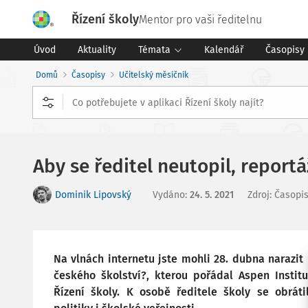
Řízení školy
Mentor pro vaši ředitelnu
Úvod
Aktuality
Témata
Kalendář
Časopisy
Domů
Časopisy
Učitelský měsíčník
Aby se ředitel neutopil, reportá
Dominik Lipovský
Vydáno
:
24. 5. 2021
Zdroj
:
Časopis
Na vlnách internetu jste mohli 28. dubna narazit 
českého školství?, kterou pořádal Aspen Instit
Řízení školy. K osobě ředitele školy se obrát