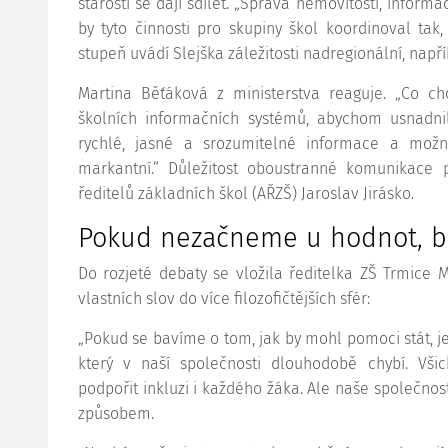
starosti se dají sdílet. „Správa nemovitostí, infor
by tyto činnosti pro skupiny škol koordinoval tak, 
stupeň uvádí Slejška záležitosti nadregionální, např
Martina Běťáková z ministerstva reaguje. „Co ch
školních informačních systémů, abychom usnadnil
rychlé, jasné a srozumitelné informace a možn
markantní.“ Důležitost oboustranné komunikace p
ředitelů základních škol (AŘZŠ) Jaroslav Jirásko.
Pokud nezačneme u hodnot, b
Do rozjeté debaty se vložila ředitelka ZŠ Trmice 
vlastních slov do více filozofičtějších sfér:
„Pokud se bavíme o tom, jak by mohl pomoci stát, 
který v naší společnosti dlouhodobě chybí. Všic
podpořit inkluzi i každého žáka. Ale naše společno
způsobem.