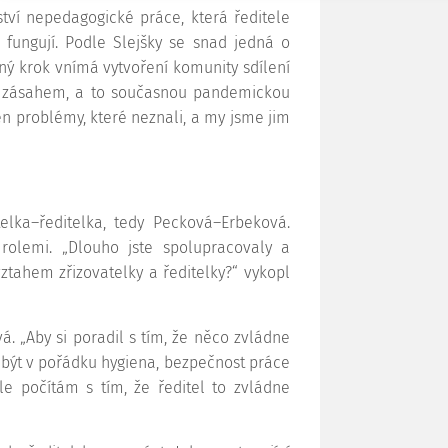
ví nepedagogické práce, která ředitele
 fungují. Podle Slejšky se snad jedná o
ný krok vnímá vytvoření komunity sdílení
m zásahem, a to současnou pandemickou
den problémy, které neznali, a my jsme jim
elka–ředitelka, tedy Pecková–Erbeková.
olemi. „Dlouho jste spolupracovaly a
vztahem zřizovatelky a ředitelky?“ vykopl
. „Aby si poradil s tím, že něco zvládne
 být v pořádku hygiena, bezpečnost práce
e počítám s tím, že ředitel to zvládne