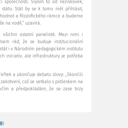
í společnosti. Slyším to od neziskovek,
 státu. Stát by se k tomu měl přihlásit,
hodnot a filozofického rámce a budeme
še na vodě,“ uzavírá.
všichni ostatní panelisté. Mezi nimi i
Jsem rád, že se buduje institucionální
stát i v Národním pedagogickém institutu
h iniciativ, ale infrastruktury je potřeba
eřtek a ukončuje debatu slovy: „Skončili
zakotvení, což se setkalo s potleskem na
včím a předpokládám, že se zase brzy
NÍ