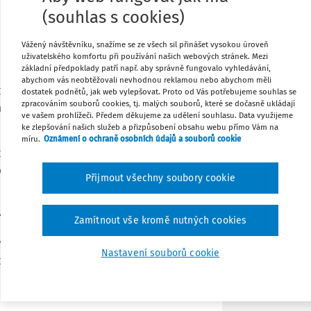
(souhlas s cookies)
Tisknout
Nadace České spořitelny a představil pět
Vážený návštěvníku, snažíme se ze všech sil přinášet vysokou úroveň
u
z Ministerstva školství, manažera
uživatelského komfortu při používání našich webových stránek. Mezi
základní předpoklady patří např. aby správně fungovalo vyhledávání,
o
Karla Klatovského
, ředitele nadačního
Sdílet
abychom vás neobtěžovali nevhodnou reklamou nebo abychom měli
dem, ředitelku ZŠ Mnichovice
Marcelu
dostatek podnětů, jak web vylepšovat. Proto od Vás potřebujeme souhlas se
zpracováním souborů cookies, tj. malých souborů, které se dočasně ukládají
ejtmanku Středočeského kraje,
Petru
ve vašem prohlížeči. Předem děkujeme za udělení souhlasu. Data využijeme
Poznámka
ke zlepšování našich služeb a přizpůsobení obsahu webu přímo Vám na
míru.
Oznámení o ochraně osobních údajů a souborů cookie
editele Aspen Institutu Milana Vlašiny
„Co je to Eduzměna? Kde působí a jaký má
Přijmout všechny soubory cookie
nu
Zamítnout vše kromě nutných cookies
všechny školy v určitém regionu. Tím se
Nastavení souborů cookie
olupracovat s asi padesáti školami od
a snažíme se nastavit regionální systém,