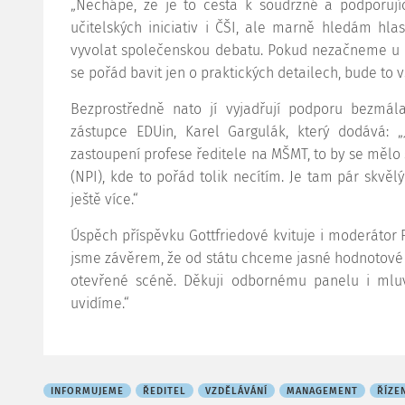
„Nechápe, že je to cesta k soudržné a podporujíc
učitelských iniciativ i ČŠI, ale marně hledám hlas
vyvolat společenskou debatu. Pokud nezačneme u 
se pořád bavit jen o praktických detailech, bude to v
Bezprostředně nato jí vyjadřují podporu bezmála 
zástupce EDUin, Karel Gargulák, který dodává: „
zastoupení profese ředitele na MŠMT, to by se mělo 
(NPI), kde to pořád tolik necítím. Je tam pár skvělýc
ještě více.“
Úspěch příspěvku Gottfriedové kvituje i moderátor F
jsme závěrem, že od státu chceme jasné hodnotové 
otevřené scéně. Děkuji odbornému panelu i mlu
uvidíme.“
INFORMUJEME
ŘEDITEL
VZDĚLÁVÁNÍ
MANAGEMENT
ŘÍZE