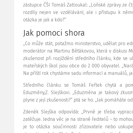
zástupce ČŠI Tomáš Zatloukal: „Loňské zprávy ze čtr
rozdíly nejen ve vzdělávání, ale i přístupu k ně
otázka je jak a kdo?“
Jak pomoci shora
„Co může stát, potažmo ministerstvo, udělat pro eduk
moderátor na Martinu Běťákovou, která v diskusi Min
zkušenost při rozjíždění středního článku, kde se u
mateřských škol jsou obce do 2 000 obyvatel. „Nar
Na příští rok chystáme sadu informací a manuálů, jak
Středního článku se Tomáš Feřtek chytá a pom
Eduzměny,Z. Slejškovi. „Eduzměna je takový zkus
plyne z její zkušenosti?“ ptá se ho. „Jak pomáháte o
Zdeněk Slejška odpovídá: „Prvně je třeba vypraco
zatěžuje. Jedna věc je na straně ředitelů – to moho
je to otázka součinnosti zřizovatele nebo uskupe