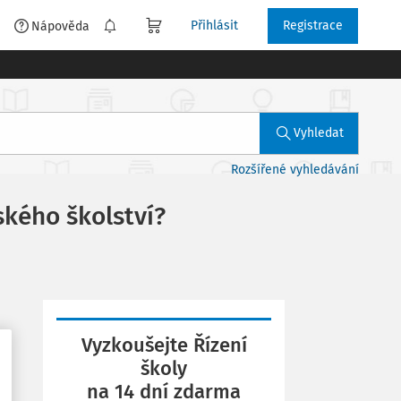
Přihlásit
Registrace
é
Nápověda
Vyhledat
Rozšířené vyhledávání
ského školství?
Vyzkoušejte Řízení
školy
na 14 dní zdarma