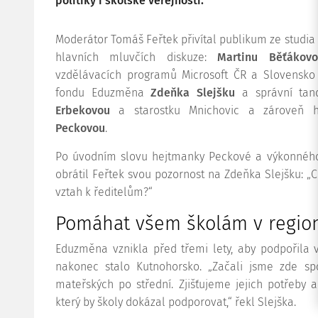
politiky i školské veřejnosti.
Moderátor Tomáš Feřtek přivítal publikum ze studia 
hlavních mluvčích diskuze:
Martinu Běťákovo
vzdělávacích programů Microsoft ČR a Slovensk
fondu Eduzměna
Zdeňka Slejšku
a správní tan
Erbekovou
a starostku Mnichovic a zároveň h
Peckovou
.
Po úvodním slovu hejtmanky Peckové a výkonného ř
obrátil Feřtek svou pozornost na Zdeňka Slejšku: 
vztah k ředitelům?“
Pomáhat všem školám v regio
Eduzměna vznikla před třemi lety, aby podpořila 
nakonec stalo Kutnohorsko. „Začali jsme zde sp
mateřských po střední. Zjišťujeme jejich potřeby 
který by školy dokázal podporovat,“ řekl Slejška.