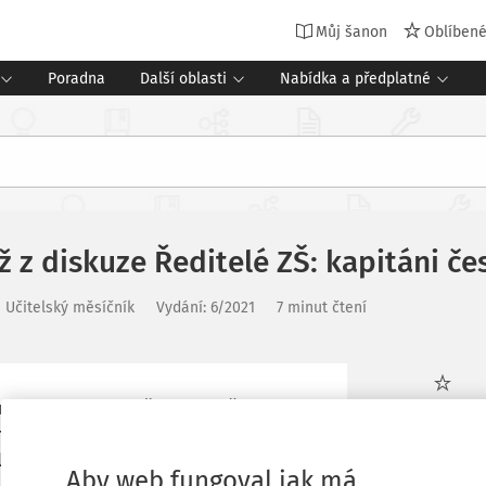
Můj šanon
Oblíben
Poradna
Další oblasti
Nabídka a předplatné
ž z diskuze Ředitelé ZŠ: kapitáni če
 Učitelský měsíčník
Vydání:
6/2021
7 minut čtení
na online diskuzi Ředitelé ZŠ: kapitáni
Oblíbené
ute Central Europe společně s redakcí
ila pozornost aktérů české vzdělávací
Stáhnout
Aby web fungoval jak má