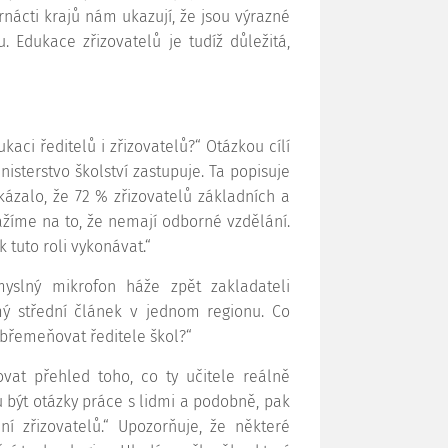
nácti krajů nám ukazují, že jsou výrazné
mu.
Edukace
zřizovatelů je tudíž důležitá,
aci ředitelů i zřizovatelů?“ Otázkou cílí
isterstvo školství zastupuje. Ta popisuje
kázalo, že 72 % zřizovatelů základních a
ážíme na to, že nemají odborné vzdělání.
 tuto roli vykonávat.“
yslný mikrofon háže zpět zakladateli
mý střední článek v jednom regionu. Co
dbřemeňovat ředitele škol?“
vat přehled toho, co ty učitele reálně
u být otázky práce s lidmi a podobně, pak
ní zřizovatelů.“ Upozorňuje, že některé