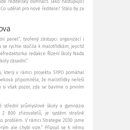
de ředitelsky osmnáct. Jako nastupující
Co udělat pro nové ředitele? Stálo by za
ova
ní panel“, tvořený zástupci organizací i
a se rychle stočila k malotřídkám, jejichž
 šéfredaktorka redakce Řízení školy Naďa
koly zásadní.“
ftu, který v rámci projektu SYPO pomáhal
eková připomněla, že malotřídky neřeší
ch si však pozor, zda se bavíme o prvním
é střední průmyslové školy a gymnázia
2 800 zřizovatelů, je systém strašně
to problém. V rámci Strategie 2030 jsme
erým ale chybí vize.“ Připojil se k němu