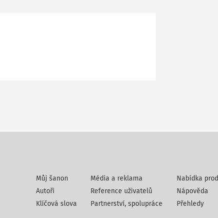
Můj šanon
Média a reklama
Nabídka prod
Autoři
Reference uživatelů
Nápověda
Klíčová slova
Partnerství, spolupráce
Přehledy