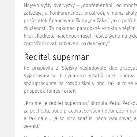
Najevo vyšly dvě výzvy – „odbřemenění“ od množst
zatěžuje, a konkurenčnost prostředí, v němž školy
pozůstatek financování školy „na žáka.“ Jako potřeb
zkušeností. Ta nakonec paradoxně vznikla vnější
krizí. „Ředitelé najednou museli řešit z týdne na tý
zprostředkovali setkávání co dva týdny.“
Ředitel superman
Po příspěvku Z. Slejšky následovalo duo zřizovat
Vyjadřovaly se k dynamice vztahů mezi oběma r
spolupracujete na rozvoji škol v obci. Jak je to se 
příspěvek Tomáš Feřtek.
„Pro mě je ředitel superman,“ shrnula Petra Pecková
za pochodu, bude pracovat se všemi dětmi, že musí
a tak dále… Já se sice snažím něco vybudovat, al
zevnitř.“