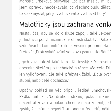
Marcela Erbeková přikyvuje: „Za pár měsíců mi bu
jsem opravdu neočekávala, co všechno budu dělat. 
to se zamyslet, jak je vychovávat a vychovat lídry.“
Malotřídky jsou záchrana venk
Nastal čas, aby se do diskuze zapojil také „expert
jednotlivci pohybujícími se v oblasti školství. Debat
vzdělávací i komunitní roli na vesnici připomněla
Eretová: „Proti vylidňování venkova jsou malotřídní š
Jejich vliv doložil také Karel Klatovský z Microso
obecním školám po technické stránce. Marcela Erb
jen vylidňování, ale také přebytek žáků. „Dala by
stupni, nebo celé docházce.“
Opačný pohled na věc připojil ředitel Smíchovsk
Radko Sáblík: „Na druhou stranu, pokud máme 
decentralizován, a pokud chceme něco změnit, je 
zjistili, že máme největší autonomii ředitelů, někt