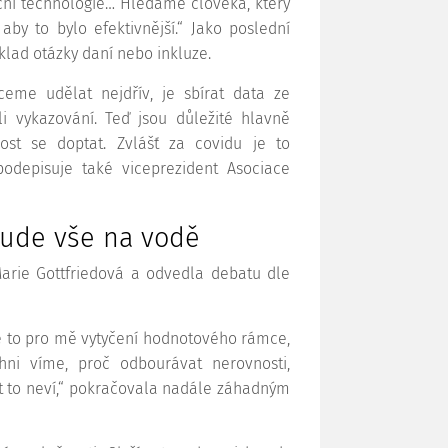
mační technologie… Hledáme člověka, který
aby to bylo efektivnější.“ Jako poslední
íklad otázky daní nebo inkluze.
ceme udělat nejdřív, je sbírat data ze
i vykazování. Teď jsou důležité hlavně
ost se doptat. Zvlášť za covidu je to
odepisuje také viceprezident Asociace
ude vše na vodě
Marie Gottfriedová a odvedla debatu dle
je to pro mě vytyčení hodnotového rámce,
hni víme, proč odbourávat nerovnosti,
st to neví,“ pokračovala nadále záhadným