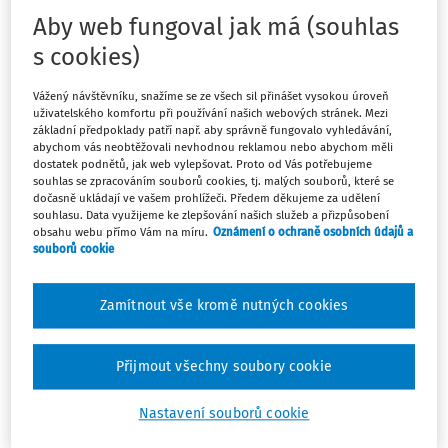
Aby web fungoval jak má (souhlas
Máte předplatné?
Přihlaste se.
s cookies)
Vážený návštěvníku, snažíme se ze všech sil přinášet vysokou úroveň
uživatelského komfortu při používání našich webových stránek. Mezi
základní předpoklady patří např. aby správně fungovalo vyhledávání,
abychom vás neobtěžovali nevhodnou reklamou nebo abychom měli
Tento dokument je jen pro
dostatek podnětů, jak web vylepšovat. Proto od Vás potřebujeme
předplatitele.
souhlas se zpracováním souborů cookies, tj. malých souborů, které se
dočasně ukládají ve vašem prohlížeči. Předem děkujeme za udělení
souhlasu. Data využijeme ke zlepšování našich služeb a přizpůsobení
Nemáte předplatné? Nevadí!
obsahu webu přímo Vám na míru.
Oznámení o ochraně osobních údajů a
souborů cookie
Zaregistrujte se, zadejte telefonní
číslo a získejte
Zamítnout vše kromě nutných cookies
zdarma plný přístup do webové
aplikace na 14 dnů.
Přijmout všechny soubory cookie
Se zkušební verzí můžete 14 dní
Nastavení souborů cookie
bezplatně: