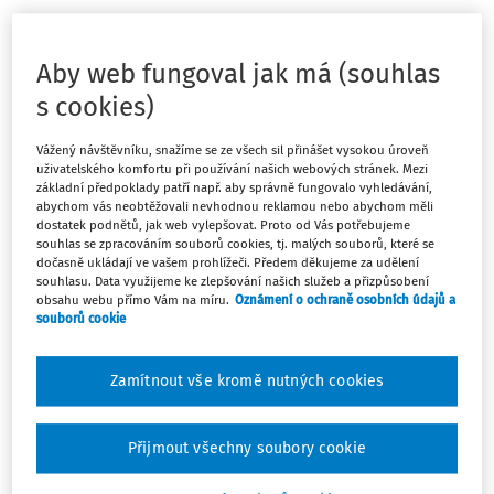
Budeme potřebovat:
Aby web fungoval jak má (souhlas
bílé čtvrtky
barevné papíry (hlavně zelený a žlutý)
s cookies)
nůžky
Vážený návštěvníku, snažíme se ze všech sil přinášet vysokou úroveň
lepidlo HERKULES (tuhé nebo tekuté, s čím se dětem
uživatelského komfortu při používání našich webových stránek. Mezi
bude lépe pracovat)
základní předpoklady patří např. aby správně fungovalo vyhledávání,
nalepovací očka
abychom vás neobtěžovali nevhodnou reklamou nebo abychom měli
dostatek podnětů, jak web vylepšovat. Proto od Vás potřebujeme
hnědou nebo černou fixu
souhlas se zpracováním souborů cookies, tj. malých souborů, které se
bare
dočasně ukládají ve vašem prohlížeči. Předem děkujeme za udělení
souhlasu. Data využijeme ke zlepšování našich služeb a přizpůsobení
obsahu webu přímo Vám na míru.
Oznámení o ochraně osobních údajů a
souborů cookie
Máte předplatné?
Přihlaste se.
Zamítnout vše kromě nutných cookies
Přijmout všechny soubory cookie
Tento dokument je jen pro