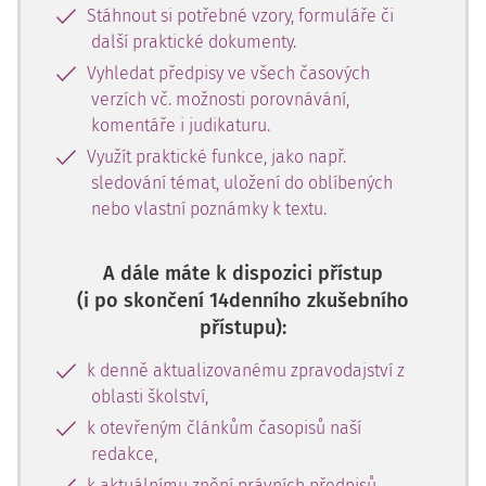
Stáhnout si potřebné vzory, formuláře či
další praktické dokumenty.
Vyhledat předpisy ve všech časových
verzích vč. možnosti porovnávání,
komentáře i judikaturu.
Využít praktické funkce, jako např.
sledování témat, uložení do oblíbených
nebo vlastní poznámky k textu.
A dále máte k dispozici přístup
(i po skončení 14denního zkušebního
přístupu):
k denně aktualizovanému zpravodajství z
oblasti školství,
k otevřeným článkům časopisů naší
redakce,
k aktuálnímu znění právních předpisů