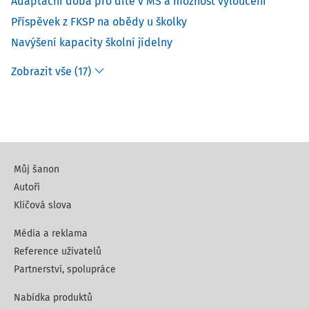
Adaptační doba pro dítě v MŠ a možnost vyloučení
Příspěvek z FKSP na obědy u školky
Navýšení kapacity školní jídelny
Zobrazit vše (17)
Můj šanon
Autoři
Klíčová slova
Média a reklama
Reference uživatelů
Partnerství, spolupráce
Nabídka produktů