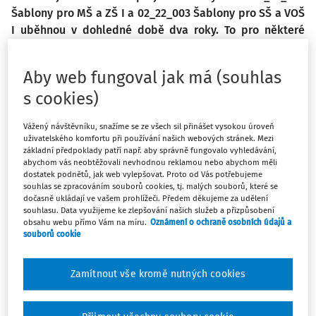
Šablony pro MŠ a ZŠ I a 02_22_003 Šablony pro SŠ a VOŠ
I uběhnou v dohledné době dva roky. To pro některé
příjemce znamená ukončení realizace jejich projektu.
Několik příjemců se také rozhodlo ukončit realizaci
Aby web fungoval jak má (souhlas
svého projektu před plánovaným datem ukončení z
s cookies)
důvodu splnění všech navolených aktivit neboli šablon.
Vážený návštěvníku, snažíme se ze všech sil přinášet vysokou úroveň
uživatelského komfortu při používání našich webových stránek. Mezi
základní předpoklady patří např. aby správně fungovalo vyhledávání,
abychom vás neobtěžovali nevhodnou reklamou nebo abychom měli
Máte předplatné?
Přihlaste se.
dostatek podnětů, jak web vylepšovat. Proto od Vás potřebujeme
souhlas se zpracováním souborů cookies, tj. malých souborů, které se
dočasně ukládají ve vašem prohlížeči. Předem děkujeme za udělení
souhlasu. Data využijeme ke zlepšování našich služeb a přizpůsobení
obsahu webu přímo Vám na míru.
Oznámení o ochraně osobních údajů a
souborů cookie
Tento dokument je jen pro
předplatitele.
Zamítnout vše kromě nutných cookies
Nemáte předplatné? Nevadí!