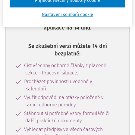
Přijmout všechny soubory cookie
Zaregistrujte se, zadejte telefonní
číslo a získejte
Nastavení souborů cookie
zdarma plný přístup do webové
aplikace na 14 dnů.
Se zkušební verzí můžete 14 dní
bezplatně:
Číst všechny odborné články z placené
sekce - Pracovní situace.
Procházet povinnosti uvedené v
Kalendáři.
Využít odpovědi na otázky položené v
rámci odborné poradny.
Stáhnout si potřebné vzory, formuláře či
další praktické dokumenty.
Vyhledat předpisy ve všech časových