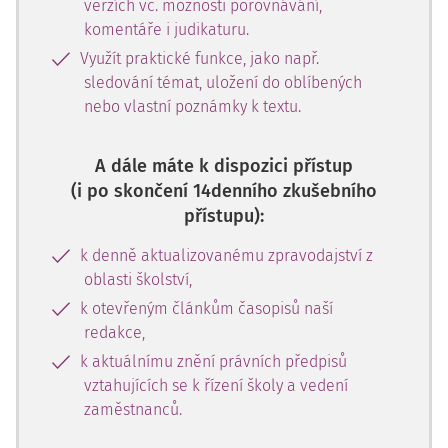
verzích vč. možnosti porovnávání,
komentáře i judikaturu.
Využít praktické funkce, jako např.
sledování témat, uložení do oblíbených
nebo vlastní poznámky k textu.
A dále máte k dispozici přístup
(i po skončení 14denního zkušebního
přístupu):
k denně aktualizovanému zpravodajství z
oblasti školství,
k otevřeným článkům časopisů naší
redakce,
k aktuálnímu znění právních předpisů
vztahujících se k řízení školy a vedení
zaměstnanců.