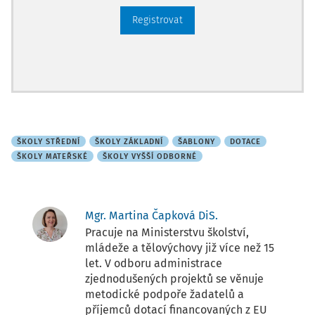
Registrovat
ŠKOLY STŘEDNÍ
ŠKOLY ZÁKLADNÍ
ŠABLONY
DOTACE
ŠKOLY MATEŘSKÉ
ŠKOLY VYŠŠÍ ODBORNÉ
Mgr. Martina Čapková DiS.
Pracuje na Ministerstvu školství,
mládeže a tělovýchovy již více než 15
let. V odboru administrace
zjednodušených projektů se věnuje
metodické podpoře žadatelů a
příjemců dotací financovaných z EU