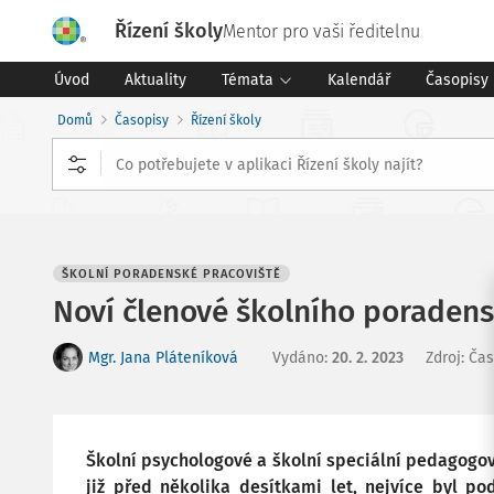
Řízení školy
Mentor pro vaši ředitelnu
Úvod
Aktuality
Témata
Kalendář
Časopisy
Domů
Časopisy
Řízení školy
ŠKOLNÍ PORADENSKÉ PRACOVIŠTĚ
Noví členové školního poradens
Mgr. Jana Pláteníková
Vydáno
:
20. 2. 2023
Zdroj
:
Čas
Školní psychologové a školní speciální pedagogov
již před několika desítkami let, nejvíce byl po