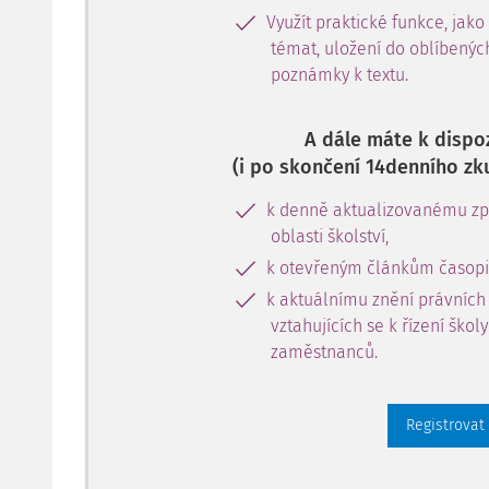
Využít praktické funkce, jako
témat, uložení do oblíbenýc
poznámky k textu.
A dále máte k dispoz
(i po skončení 14denního zk
k denně aktualizovanému zpr
oblasti školství,
k otevřeným článkům časopi
k aktuálnímu znění právních
vztahujících se k řízení škol
zaměstnanců.
Registrovat