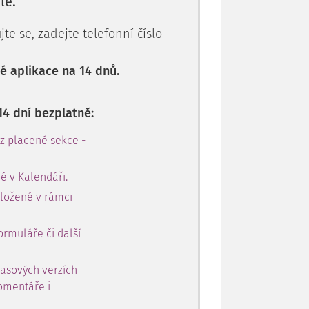
le.
te se, zadejte telefonní číslo
 aplikace na 14 dnů.
14 dní bezplatně:
 z placené sekce -
é v Kalendáři.
oložené v rámci
ormuláře či další
časových verzích
omentáře i