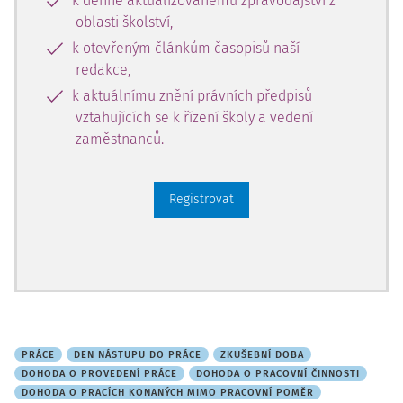
k denně aktualizovanému zpravodajství z
oblasti školství,
k otevřeným článkům časopisů naší
redakce,
k aktuálnímu znění právních předpisů
vztahujících se k řízení školy a vedení
zaměstnanců.
Registrovat
PRÁCE
DEN NÁSTUPU DO PRÁCE
ZKUŠEBNÍ DOBA
DOHODA O PROVEDENÍ PRÁCE
DOHODA O PRACOVNÍ ČINNOSTI
DOHODA O PRACÍCH KONANÝCH MIMO PRACOVNÍ POMĚR