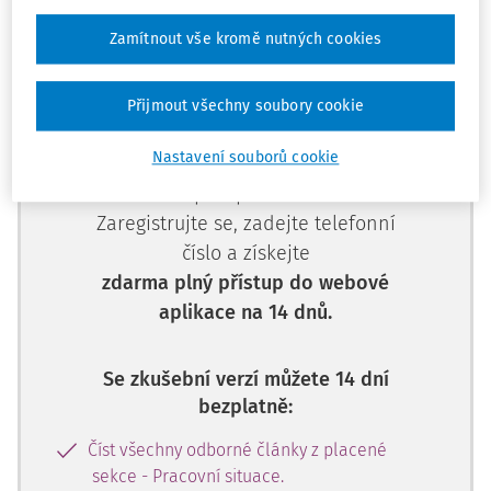
Zamítnout vše kromě nutných cookies
Přijmout všechny soubory cookie
Tento dokument je jen pro
předplatitele.
Nastavení souborů cookie
Nemáte předplatné? Nevadí!
Zaregistrujte se, zadejte telefonní
číslo a získejte
zdarma plný přístup do webové
aplikace na 14 dnů.
Se zkušební verzí můžete 14 dní
bezplatně:
Číst všechny odborné články z placené
sekce - Pracovní situace.