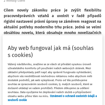
2 minuty čtení
Cílem novely zákoníku práce je zvýšit flexibilitu
pracovněprávních vztahů a uvolnit v řadě případů
rigidní nastavení právní úpravy se záměrem reagovat na
aktuální potřeby moderního trhu práce. Jedná se velmi
obsáhlou novelu, která obsahuje mnoho novelizačních
bodů. Některé jsou pouze legislativně-technickou
změnou, jiné jsou opravdu zásadní.
Aby web fungoval jak má (souhlas
s cookies)
Změny zákoníku práce ovlivňující
pracovní podmínky ve školství
Vážený návštěvníku, snažíme se ze všech sil přinášet vysokou úroveň
uživatelského komfortu při používání našich webových stránek. Mezi
základní předpoklady patří např. aby správně fungovalo vyhledávání,
Jak změny v legislativě prakticky ovlivňují vaší práci a na
abychom vás neobtěžovali nevhodnou reklamou nebo abychom měli
dostatek podnětů, jak web vylepšovat. Proto od Vás potřebujeme
co všechno je potřeba nově myslet?
souhlas se zpracováním souborů cookies, tj. malých souborů, které se
dočasně ukládají ve vašem prohlížeči. Předem děkujeme za udělení
souhlasu. Data využijeme ke zlepšování našich služeb a přizpůsobení
obsahu webu přímo Vám na míru.
Oznámení o ochraně osobních údajů a
Máte předplatné?
Přihlaste se.
souborů cookie