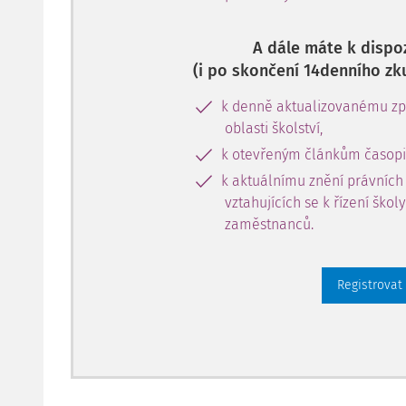
A dále máte k dispoz
(i po skončení 14denního zk
k denně aktualizovanému zpr
oblasti školství,
k otevřeným článkům časopi
k aktuálnímu znění právních
vztahujících se k řízení škol
zaměstnanců.
Registrovat