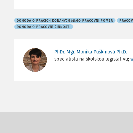
DOHODA O PRACÍCH KONANÝCH MIMO PRACOVNÍ POMĚR
PRACOV
DOHODA O PRACOVNÍ ČINNOSTI
PhDr. Mgr. Monika Puškinová Ph.D.
specialista na školskou legislativu;
w