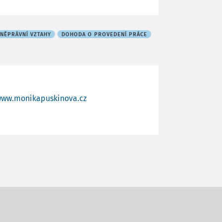
NĚPRÁVNÍ VZTAHY
DOHODA O PROVEDENÍ PRÁCE
ww.monikapuskinova.cz