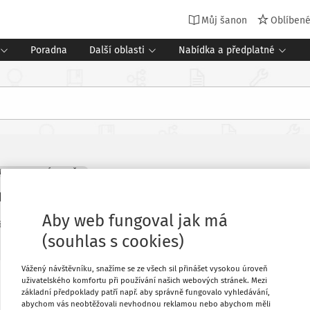
Můj šanon
Oblíben
Poradna
Další oblasti
Nabídka a předplatné
MO PRACOVNÍ POMĚR
da o pracovní činnosti – různé souv
Aby web fungoval jak má
6
Platný od
:
1. 1. 2016
Změnit
(souhlas s cookies)
Vážený návštěvníku, snažíme se ze všech sil přinášet vysokou úroveň
uživatelského komfortu při používání našich webových stránek. Mezi
účinná od 1. 10. 2015 zpřesňuje text
Oblíbené
základní předpoklady patří např. aby správně fungovalo vyhledávání,
t zaměstnavatele nahradit zaměstnanci
abychom vás neobtěžovali nevhodnou reklamou nebo abychom měli