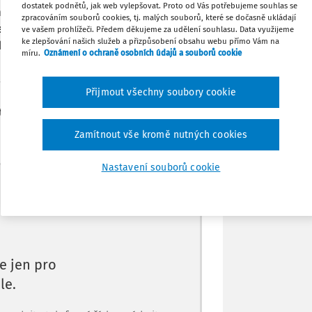
dostatek podnětů, jak web vylepšovat. Proto od Vás potřebujeme souhlas se
cí z povolání (
§ 271a, § 271b, § 271p
zpracováním souborů cookies, tj. malých souborů, které se dočasně ukládají
Stáhnout
elizovaná ustanovení jsou doplněna o
ve vašem prohlížeči. Předem děkujeme za udělení souhlasu. Data využijeme
ke zlepšování našich služeb a přizpůsobení obsahu webu přímo Vám na
obené pracovním úrazem nebo nemocí z
míru.
Oznámení o ochraně osobních údajů a souborů cookie
 vznikne při výkonu práce na základě
Tisknout
Jde o zpřesnění textu, neboť nárok na
Přijmout všechny soubory cookie
 i podle současné právní úpravy;
Sdílet
těchto případech pojištěn.
Zamítnout vše kromě nutných cookies
Poznámka
Nastavení souborů cookie
Máte předplatné?
Přihlaste se.
e jen pro
le.