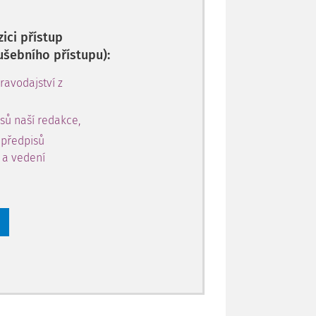
ici přístup
ušebního přístupu):
avodajství z
sů naší redakce,
 předpisů
y a vedení