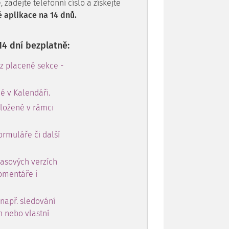
zadejte telefonní číslo a získejte
 aplikace na 14 dnů.
14 dní bezplatně:
 z placené sekce -
é v Kalendáři.
oložené v rámci
ormuláře či další
časových verzích
omentáře i
 např. sledování
h nebo vlastní