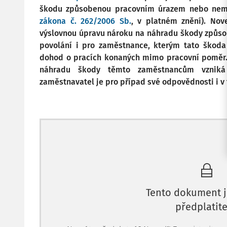
škodu způsobenou pracovním úrazem nebo nemo
zákona č. 262/2006 Sb.
, v platném znění). Nov
výslovnou úpravu nároku na náhradu škody způs
povolání i pro zaměstnance, kterým tato škoda
dohod o pracích konaných mimo pracovní poměr. 
náhradu škody těmto zaměstnancům vzniká
zaměstnavatel je pro případ své odpovědnosti i v 
Tento dokument j
předplatite