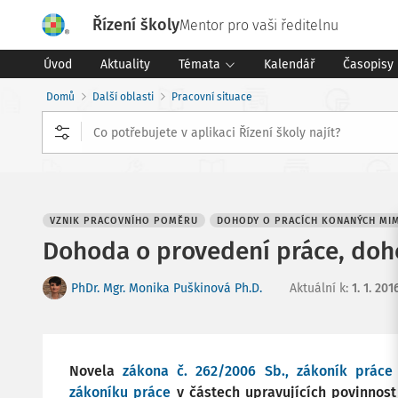
Řízení školy
Mentor pro vaši ředitelnu
Úvod
Aktuality
Témata
Kalendář
Časopisy
Domů
Další oblasti
Pracovní situace
VZNIK PRACOVNÍHO POMĚRU
DOHODY O PRACÍCH KONANÝCH MI
Dohoda o provedení práce, doho
PhDr. Mgr. Monika Puškinová Ph.D.
Aktuální k
:
1. 1. 201
Novela
zákona č. 262/2006 Sb., zákoník práce
zákoníku práce
v částech upravujících povinnos