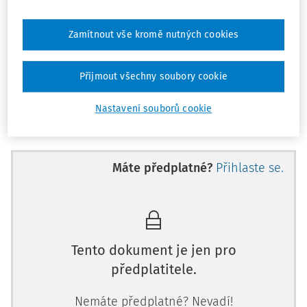
krajem, obcí nebo svazkem obcí nebo školské právnické
osoby „veřejného“ zřizovatele povinny použít
nejméně 50
% základního přídělu do FKSP na produkty spoření na
Zamítnout vše kromě nutných cookies
stáří zaměstnanců, které jsou osvobozeny od daně z
příjmů fyzických osob
.
Přijmout všechny soubory cookie
Školy a školská zařízení v dané právní formě proto musejí
Nastavení souborů cookie
mít jasnou představu o násle
Máte předplatné?
Přihlaste se.
Tento dokument je jen pro
předplatitele.
Nemáte předplatné? Nevadí!