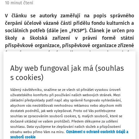
10 minut čtení
V článku se autorky zaměřují na popis správného
čerpání účelově vázané části přídělu fondu kulturních a
sociálních potřeb (dále jen „FKSP“). Článek je určen pro
školy a školská zařízení v právní formě státní
příspěvkové organizace, příspěvkové organizace zřízené
územním samosprávným celkem nebo svazkem obcí a
pro „veřejné“ školské právnické osoby.
Aby web fungoval jak má (souhlas
s cookies)
Využití FKSP na produkty spoření
na stáří zaměstnanců
Vážený návštěvníku, snažíme se ze všech sil přinášet vysokou úroveň
uživatelského komfortu při používání našich webových stránek. Mezi
Připomeňme, že dle § 60 zákona č. 218/2000 Sb., ve znění
základní předpoklady patří např. aby správně fungovalo vyhledávání,
abychom vás neobtěžovali nevhodnou reklamou nebo abychom měli
pozdějších předpisů, § 33 odst. 1 zákona č. 250/2000 Sb., ve
dostatek podnětů, jak web vylepšovat. Proto od Vás potřebujeme
znění pozdějších předpisů, a dle § 138 odst. 1 zákonač.
souhlas se zpracováním souborů cookies, tj. malých souborů, které se
dočasně ukládají ve vašem prohlížeči. Předem děkujeme za udělení
561/2004 Sb., ve znění pozdějších předpisů, jsou státní
souhlasu. Data využijeme ke zlepšování našich služeb a přizpůsobení
příspěvkové organizace, příspěvkové organizace zřízené
obsahu webu přímo Vám na míru.
Oznámení o ochraně osobních údajů a
souborů cookie