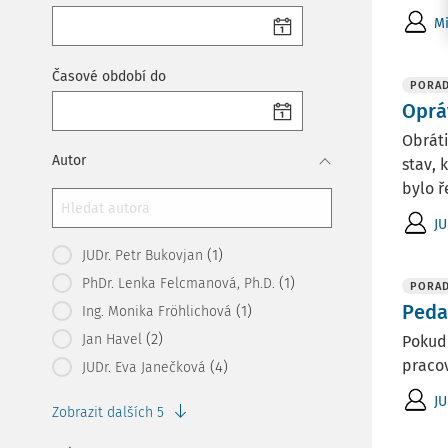
Mi
Časové období do
PORA
Oprá
Obráti
Autor
stav, 
bylo ř
JU
(1)
JUDr. Petr Bukovjan
(1)
PhDr. Lenka Felcmanová, Ph.D.
PORA
Peda
(1)
Ing. Monika Fröhlichová
(2)
Jan Havel
Pokud 
praco
(4)
JUDr. Eva Janečková
JU
Zobrazit dalších 5