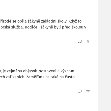
írodě se opila žákyně základní školy. Když to
 horská služba. Rodiče i žákyně byli před školou v
y, je zejména objasnit postavení a význam
kých zařízeních. Zaměříme se také na často