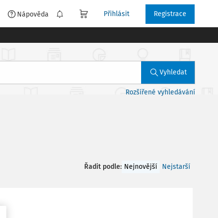
Přihlásit
Registrace
é
Nápověda
Vyhledat
Rozšířené vyhledávání
Řadit podle
:
Nejnovější
Nejstarší