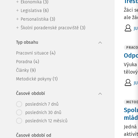
Tres
(3)
Ekonomika
Žáci s
(6)
Legislativa
ale žá
(3)
Personalistika
(3)
Školní poradenské pracoviště
JU
Typ obsahu
PRACO
(4)
Pracovní situace
Odpo
(4)
Poradna
Výuka 
(9)
Články
tělový
(1)
Metodické pokyny
JU
Časové období
METOD
posledních 7 dnů
Spolu
posledních 30 dnů
mlád
posledních 12 měsíců
Jedná 
aktivi
Časové období od