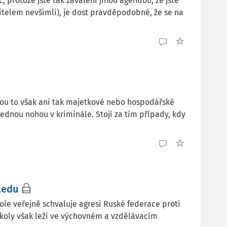
, protože jste tak zavaleni jinou agendou, že jste
itelem nevšimli), je dost pravděpodobné, že se na
ejsou to však ani tak majetkové nebo hospodářské
 jednou nohou v kriminále. Stojí za tím případy, kdy
ledu
kole veřejně schvaluje agresi Ruské federace proti
školy však leží ve výchovném a vzdělávacím