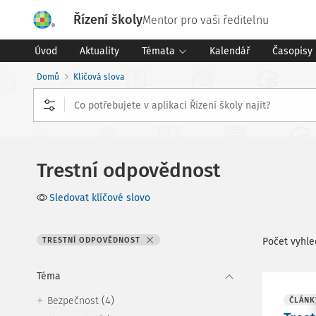
Řízení školy
Mentor pro vaši ředitelnu
Úvod
Aktuality
Témata
Kalendář
Časopisy
Domů
Klíčová slova
Trestní odpovědnost
Sledovat klíčové slovo
TRESTNÍ ODPOVĚDNOST
Počet vyhl
Téma
(4)
Bezpečnost
ČLÁNK