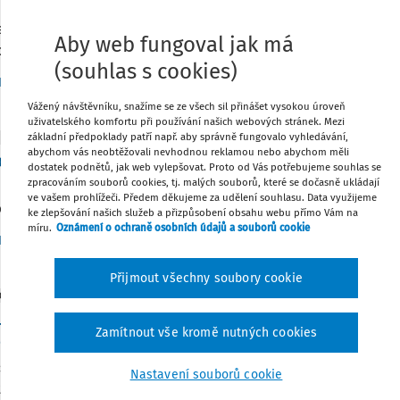
tněprávní odpovědnost žáků
e často domnívají, že v případě, že jim je sice více než 15 let,
Aby web fungoval jak má
dný větší trest jim nehrozí. Žáci mladší 15 let se dokonce domn
(souhlas s cookies)
Vydáno:
22. 4. 2026
5 minut čtení
Dr. Eva Janečková
Vážený návštěvníku, snažíme se ze všech sil přinášet vysokou úroveň
uživatelského komfortu při používání našich webových stránek. Mezi
základní předpoklady patří např. aby správně fungovalo vyhledávání,
VNÍ SITUACE
abychom vás neobtěžovali nevhodnou reklamou nebo abychom měli
vědnost školy při výuce plavání
dostatek podnětů, jak web vylepšovat. Proto od Vás potřebujeme souhlas se
zpracováním souborů cookies, tj. malých souborů, které se dočasně ukládají
plavání je ve školách povinná s účinností od 1. září 2017, a to
ve vašem prohlížeči. Předem děkujeme za udělení souhlasu. Data využijeme
chovy ze dne 5. května 2017, č. j. MSMT-7019/2017.
ke zlepšování našich služeb a přizpůsobení obsahu webu přímo Vám na
míru.
Oznámení o ochraně osobních údajů a souborů cookie
Aktuální k
:
10. 2. 2026
Dr. Eva Janečková
Přijmout všechny soubory cookie
ICKÉ POKYNY
práce škol a školských zařízení s PČR při prevenc
Zamítnout vše kromě nutných cookies
eže a kriminality páchané na dětech a mládeži
se o metodické doporučení ke spolupráci škol a školských zaří
Nastavení souborů cookie
tách a při vyšetřování protiprávních činů dětí a trestných či