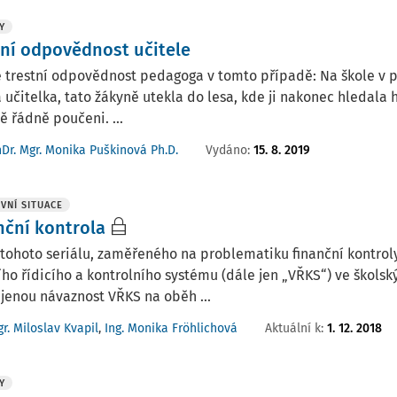
Y
tní odpovědnost učitele
e trestní odpovědnost pedagoga v tomto případě: Na škole v př
la učitelka, tato žákyně utekla do lesa, kde ji nakonec hledala
ě řádně poučeni. ...
Vydáno:
15. 8. 2019
Dr. Mgr. Monika Puškinová Ph.D.
VNÍ SITUACE
nční kontrola
tohoto seriálu, zaměřeného na problematiku finanční kontrol
ího řídicího a kontrolního systému (dále jen „VŘKS“) ve škols
jenou návaznost VŘKS na oběh ...
Aktuální k
:
1. 12. 2018
r. Miloslav Kvapil
,
Ing. Monika Fröhlichová
Y