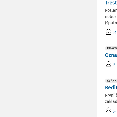
Tres
Poslán
nebezp
(špatn
J
PRACO
Ozna
Ph
ČLÁNK
Ředi
První 
základ
Ja