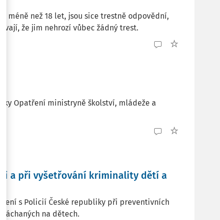
 ale méně než 18 let, jsou sice trestně odpovědní,
ívají, že jim nehrozí vůbec žádný trest.
 díky Opatření ministryně školství, mládeže a
i a při vyšetřování kriminality dětí a
zení s Policií České republiky při preventivních
nů páchaných na dětech.