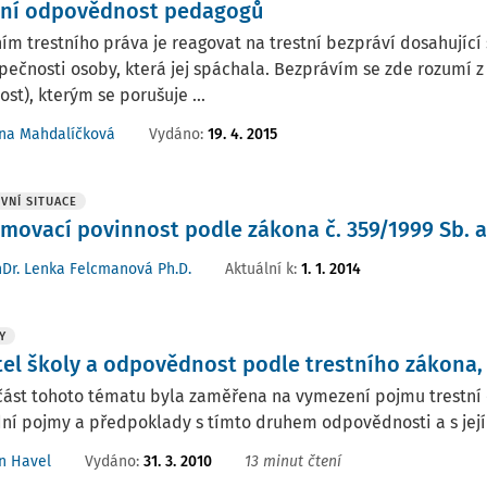
tní odpovědnost pedagogů
ím trestního práva je reagovat na trestní bezpráví dosahující
ečnosti osoby, která jej spáchala. Bezprávím se zde rozumí 
ost), kterým se porušuje ...
Vydáno:
19. 4. 2015
ana Mahdalíčková
VNÍ SITUACE
movací povinnost podle zákona č. 359/1999 Sb. a
Aktuální k
:
1. 1. 2014
Dr. Lenka Felcmanová Ph.D.
Y
tel školy a odpovědnost podle trestního zákona, 
část tohoto tématu byla zaměřena na vymezení pojmu trestní
ní pojmy a předpoklady s tímto druhem odpovědnosti a s jej
Vydáno:
31. 3. 2010
13 minut čtení
n Havel