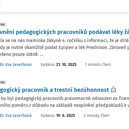
Vydáno:
6. 11. 2025
nisterstvo školství, mládeže a tělovýchovy ČR
DNA
vnění pedagogických pracovníků podávat léky 
la se na nás maminka žákyně 4. ročníku s informací, že je dítě 
kdy je nutné okamžitě podat Epipen a lék Prednison. Zároveň 
ešeno pouze ústně. ...
Vydáno
:
21. 10. 2025
1 minuta čtení
Dr. Eva Janečková
DNA
gogický pracovník a trestní bezúhonnost
by byl pedagogický pracovník pravomocně odsouzen za řízení
vního poměru z důbodu na základě nesplnění předpokladů k v
Vydáno
:
19. 6. 2025
2 minuty čtení
Dr. Eva Janečková