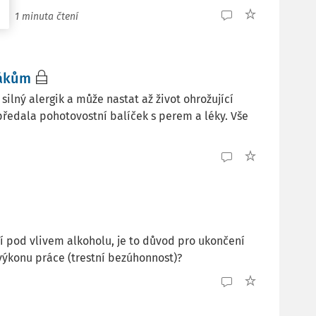
1 minuta čtení
žákům
silný alergik a může nastat až život ohrožující
předala pohotovostní balíček s perem a léky. Vše
 pod vlivem alkoholu, je to důvod pro ukončení
ýkonu práce (trestní bezúhonnost)?