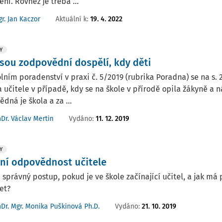
ní. Rovněž je třeba ...
Aktuální k
:
19. 4. 2022
r. Jan Kaczor
Y
jsou zodpovědní dospělí, kdy děti
lním poradenství v praxi č. 5/2019 (rubrika Poradna) se na s. 
a učitele v případě, kdy se na škole v přírodě opila žákyně a
dná je škola a za ...
Vydáno:
11. 12. 2019
Dr. Václav Mertin
Y
tní odpovědnost učitele
e správný postup, pokud je ve škole začínající učitel, a jak m
et?
Vydáno:
21. 10. 2019
Dr. Mgr. Monika Puškinová Ph.D.