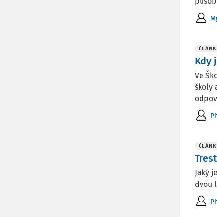
působe
Mg
ČLÁNK
Kdy 
Ve Ško
školy 
odpově
Ph
ČLÁNK
Tres
Jaký j
dvou l
Ph