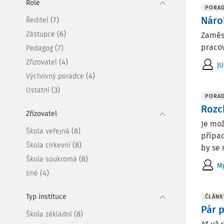
Role
PORA
Náro
(7)
Ředitel
(6)
Zástupce
Zaměst
pracov
(7)
Pedagog
(4)
Zřizovatel
JU
(4)
Výchovný poradce
(3)
Ostatní
PORA
Rozc
Zřizovatel
Je mo
(8)
Škola veřejná
případ
(8)
Škola církevní
by se 
(8)
Škola soukromá
Mg
(4)
Jiné
Typ instituce
ČLÁNK
Pár 
(8)
Škola základní