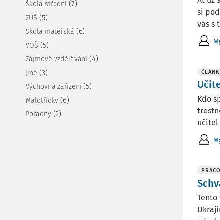
Ať už 
(7)
Škola střední
si pod
(5)
ZUŠ
vás s 
(6)
Škola mateřská
Mg
(5)
VOŠ
(4)
Zájmové vzdělávání
(3)
Jiné
ČLÁNK
Učit
(5)
Výchovná zařízení
Kdo sp
(6)
Malotřídky
trestn
(2)
Poradny
učitel
Mg
PRACO
Schv
Tento 
Ukraji