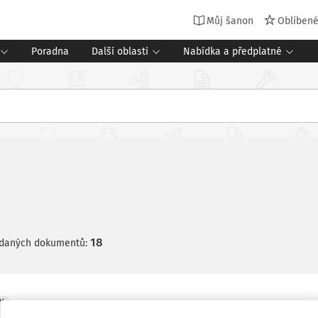
Můj šanon
Oblíben
Poradna
Další oblasti
Nabídka a předplatné
18
edaných dokumentů:
Y