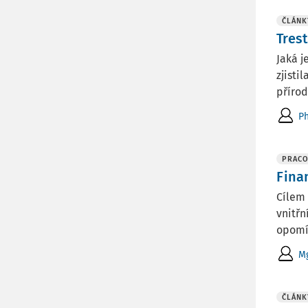
ČLÁNK
Tres
Jaká j
zjisti
přírod
Ph
PRACO
Fina
Cílem 
vnitřn
opomí
Mg
ČLÁNK