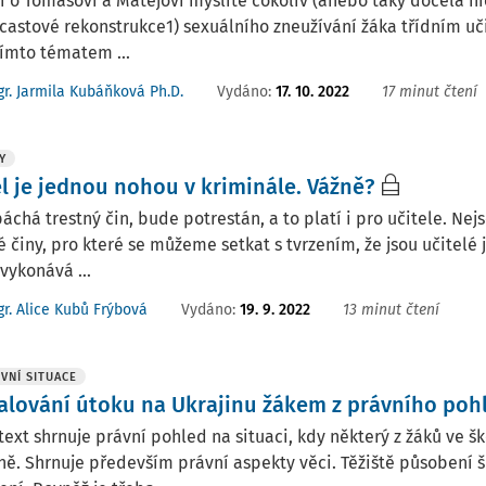
si o Tomášovi a Matějovi myslíte cokoliv (anebo taky docela nic
castové rekonstrukce1) sexuálního zneužívání žáka třídním uč
tímto tématem ...
Vydáno:
17. 10. 2022
17 minut čtení
r. Jarmila Kubáňková Ph.D.
Y
el je jednou nohou v kriminále. Vážně?
áchá trestný čin, bude potrestán, a to platí i pro učitele. N
é činy, pro které se můžeme setkat s tvrzením, že jsou učitelé
 vykonává ...
Vydáno:
19. 9. 2022
13 minut čtení
r. Alice Kubů Frýbová
VNÍ SITUACE
alování útoku na Ukrajinu žákem z právního poh
text shrnuje právní pohled na situaci, kdy některý z žáků ve š
ně. Shrnuje především právní aspekty věci. Těžiště působení 