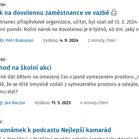
DNA
k na dovolenou zaměstnance ve vazbě
nanec příspěvkové organizace, učitel, byl vzat od 13. 2. 2024 d
ní poměr. Roční nárok na dovolenou je 8 týdnů, 40 dní. Jaký
Vydáno
:
4. 9. 2024
2 minuty čtení
Dr. Petr Bukovjan
DNA
hod na školní akci
žné dát dětem na omezený čas v jasně vymezeném prostoru „r
ě, že se dítě úmyslně vzdálí z vymezeného prostoru a odejde,
mu stal?
Vydáno
:
11. 5. 2023
4 minuty čtení
r. Jan Kaczor
Y
poznámek k podcastu Nejlepší kamarád