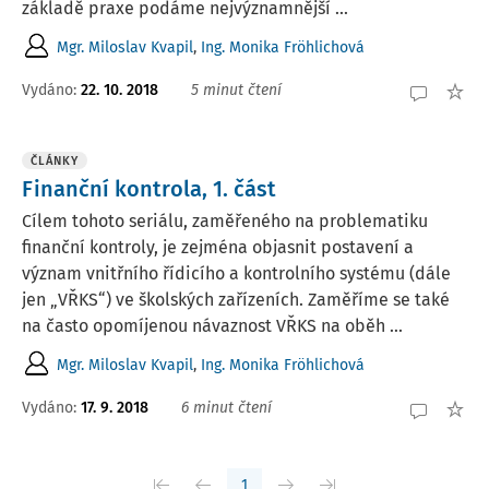
základě praxe podáme nejvýznamnější ...
Mgr. Miloslav Kvapil
,
Ing. Monika Fröhlichová
Vydáno:
22. 10. 2018
5 minut čtení
ČLÁNKY
Finanční kontrola, 1. část
Cílem tohoto seriálu, zaměřeného na problematiku
finanční kontroly, je zejména objasnit postavení a
význam vnitřního řídicího a kontrolního systému (dále
jen „VŘKS“) ve školských zařízeních. Zaměříme se také
na často opomíjenou návaznost VŘKS na oběh ...
Mgr. Miloslav Kvapil
,
Ing. Monika Fröhlichová
Vydáno:
17. 9. 2018
6 minut čtení
1