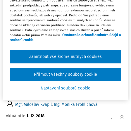
uživatelského komfortu při používání našich webových stránek. Mezi
základní předpoklady patří např. aby správně fungovalo vyhledávání,
abychom vás neobtěžovali nevhodnou reklamou nebo abychom měli
4
Počet vyhledaných dokumentů:
dostatek podnětů, jak web vylepšovat. Proto od Vás potřebujeme
souhlas se zpracováním souborů cookies, tj. malých souborů, které se
dočasně ukládají ve vašem prohlížeči. Předem děkujeme za udělení
Řadit podle
:
souhlasu. Data využijeme ke zlepšování našich služeb a přizpůsobení
Nejnovější
Nejstarší
obsahu webu přímo Vám na míru.
Oznámení o ochraně osobních údajů a
souborů cookie
PRACOVNÍ SITUACE
Finanční kontrola
Zamítnout vše kromě nutných cookies
Cílem tohoto seriálu, zaměřeného na problematiku
finanční kontroly, je zejména objasnit postavení a
Přijmout všechny soubory cookie
význam vnitřního řídicího a kontrolního systému (dále
jen „VŘKS“) ve školských zařízeních. Zaměříme se také
Nastavení souborů cookie
na často opomíjenou návaznost VŘKS na oběh ...
Mgr. Miloslav Kvapil
,
Ing. Monika Fröhlichová
Aktuální k
:
1. 12. 2018