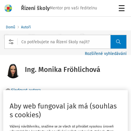
Řízení školy
Mentor pro vaši ředitelnu
Menu
Domů
Autoři
Rozšířené vyhledávání
Ing. Monika Fröhlichová
Sledovat autora
certifikovaný interní auditor ve veřejné správě, junior ve
Aby web fungoval jak má (souhlas
společnosti DYNATECH, s. r. o.
s cookies)
Vážený návštěvníku, snažíme se ze všech sil přinášet vysokou úroveň
Filtr