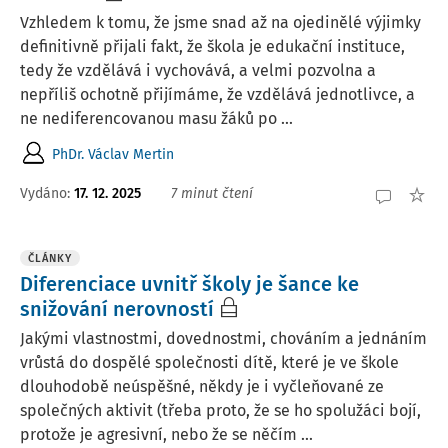
Vzhledem k tomu, že jsme snad až na ojedinělé výjimky
definitivně přijali fakt, že škola je edukační instituce,
tedy že vzdělává i vychovává, a velmi pozvolna a
nepříliš ochotně přijímáme, že vzdělává jednotlivce, a
ne nediferencovanou masu žáků po ...
PhDr. Václav Mertin
Vydáno:
17. 12. 2025
7 minut čtení
ČLÁNKY
Diferenciace uvnitř školy je šance ke
snižování nerovností
Jakými vlastnostmi, dovednostmi, chováním a jednáním
vrůstá do dospělé společnosti dítě, které je ve škole
dlouhodobě neúspěšné, někdy je i vyčleňované ze
společných aktivit (třeba proto, že se ho spolužáci bojí,
protože je agresivní, nebo že se něčím ...