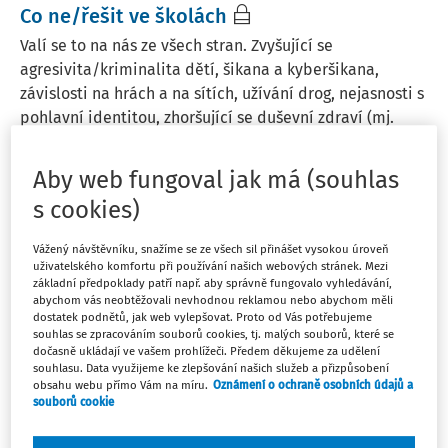
Co ne/řešit ve školách
Valí se to na nás ze všech stran. Zvyšující se
agresivita/kriminalita dětí, šikana a kyberšikana,
závislosti na hrách a na sítích, užívání drog, nejasnosti s
pohlavní identitou, zhoršující se duševní zdraví (mj.
sebepoškozování, poruchy příjmu potravy ...
Aby web fungoval jak má (souhlas
PhDr. Václav Mertin
s cookies)
Vydáno:
18. 3. 2026
6 minut čtení
Vážený návštěvníku, snažíme se ze všech sil přinášet vysokou úroveň
uživatelského komfortu při používání našich webových stránek. Mezi
ČLÁNKY
základní předpoklady patří např. aby správně fungovalo vyhledávání,
abychom vás neobtěžovali nevhodnou reklamou nebo abychom měli
Odolnost
dostatek podnětů, jak web vylepšovat. Proto od Vás potřebujeme
Dnes se velmi často objevují stížnosti na to, že děti jsou
souhlas se zpracováním souborů cookies, tj. malých souborů, které se
dočasně ukládají ve vašem prohlížeči. Předem děkujeme za udělení
křehké, pohodlné, nic nevydrží, pod sebemenší zátěží
souhlasu. Data využijeme ke zlepšování našich služeb a přizpůsobení
se hned hroutí. A že je třeba odmala je otužovat.
obsahu webu přímo Vám na míru.
Oznámení o ochraně osobních údajů a
souborů cookie
Vymlouvat se na dobu by bylo krátkozraké. Nicméně
nelze obcházet fakt, že dnešní život je po ...