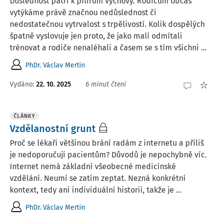
Důslednost patří k pilířům výchovy. Rodičům občas
vytýkáme právě značnou nedůslednost či
nedostatečnou vytrvalost s trpělivostí. Kolik dospělých
špatně vyslovuje jen proto, že jako malí odmítali
trénovat a rodiče nenaléhali a časem se s tím všichni ...
PhDr. Václav Mertin
Vydáno:
22. 10. 2025
6 minut čtení
ČLÁNKY
Vzdělanostní grunt
Proč se lékaři většinou brání radám z internetu a příliš
je nedoporučují pacientům? Důvodů je nepochybně víc.
Internet nemá základní všeobecné medicínské
vzdělání. Neumí se zatím zeptat. Nezná konkrétní
kontext, tedy ani individuální historii, takže je ...
PhDr. Václav Mertin