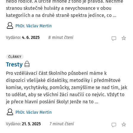
nebo rodiče. A určitě mnohé z toho je pravda. Nechme
stranou skutečné hulváty a nevychovance v obou
kategoriích a na druhé straně spektra jedince, co ...
PhDr. Václav Mertin
Vydáno:
4. 6. 2025
8 minut čtení
ČLÁNKY
Tresty
Pro vzdělávací část školního působení máme k
dispozici všelijaké didaktiky, metodiky i předmětové
komise, vychytávky, pomůcky, zamýšlíme se nad tím, jak
to udělat, aby se všichni žáci naučili co nejvíc. Vždyť to
je přece hlavní poslání školy! Jenže na to ...
PhDr. Václav Mertin
Vydáno:
21. 5. 2025
7 minut čtení