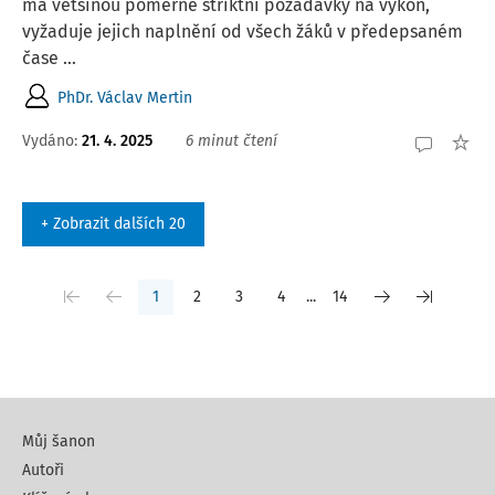
má většinou poměrně striktní požadavky na výkon,
vyžaduje jejich naplnění od všech žáků v předepsaném
čase ...
PhDr. Václav Mertin
Vydáno:
21. 4. 2025
6 minut čtení
+ Zobrazit dalších 20
1
2
3
4
...
14
Můj šanon
Autoři