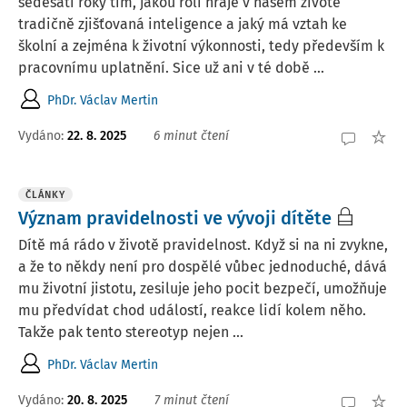
šedesáti roky tím, jakou roli hraje v našem životě
tradičně zjišťovaná inteligence a jaký má vztah ke
školní a zejména k životní výkonnosti, tedy především k
pracovnímu uplatnění. Sice už ani v té době ...
PhDr. Václav Mertin
Vydáno:
22. 8. 2025
6 minut čtení
ČLÁNKY
Význam pravidelnosti ve vývoji dítěte
Dítě má rádo v životě pravidelnost. Když si na ni zvykne,
a že to někdy není pro dospělé vůbec jednoduché, dává
mu životní jistotu, zesiluje jeho pocit bezpečí, umožňuje
mu předvídat chod událostí, reakce lidí kolem něho.
Takže pak tento stereotyp nejen ...
PhDr. Václav Mertin
Vydáno:
20. 8. 2025
7 minut čtení