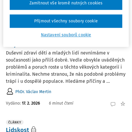
Zamítnout vše kromě nutných cookies
PhDr. Václav Mertin
Vydáno:
18. 2. 2026
7 minut čtení
Přijmout všechny soubory cookie
Nastavení souborů cookie
ČLÁNKY
Útlý věk
Duševní zdraví dětí a mladých lidí nevnímáme v
současnosti jako příliš dobré. Vedle obvykle uváděných
problémů a poruch roste u těchto věkových kategorií i
kriminalita. Nechme stranou, že nás podobné problémy
trápí i u dospělé populace. Hledáme příčiny a ...
PhDr. Václav Mertin
Vydáno:
17. 2. 2026
6 minut čtení
ČLÁNKY
Lidskost