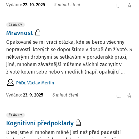
Vydáno:
22. 10. 2025
5 minut čtení
ČLÁNKY
Mravnost
Opakovaně se mi vrací otázka, kde se berou všechny
nepravosti, kterých se dopouštíme v dospělém životě. S
některými drobnými se setkávám v poradenské praxi,
jiné, mnohem závažnější můžeme všichni zachytit v
životě kolem sebe nebo v médiích (např. opakující ...
PhDr. Václav Mertin
Vydáno:
23. 9. 2025
6 minut čtení
ČLÁNKY
Kognitivní předpoklady
Dnes jsme si mnohem méně jistí než před padesáti