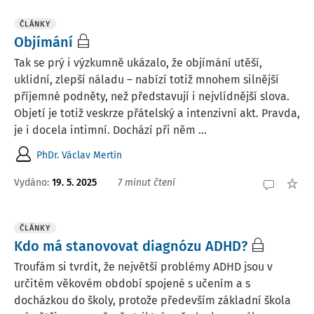
ČLÁNKY
Objímání
Tak se prý i výzkumně ukázalo, že objímání utěší,
uklidní, zlepší náladu – nabízí totiž mnohem silnější
příjemné podněty, než představují i nejvlídnější slova.
Objetí je totiž veskrze přátelský a intenzivní akt. Pravda,
je i docela intimní. Dochází při něm ...
PhDr. Václav Mertin
Vydáno:
19. 5. 2025
7 minut čtení
ČLÁNKY
Kdo má stanovovat diagnózu ADHD?
Troufám si tvrdit, že největší problémy ADHD jsou v
určitém věkovém období spojené s učením a s
docházkou do školy, protože především základní škola