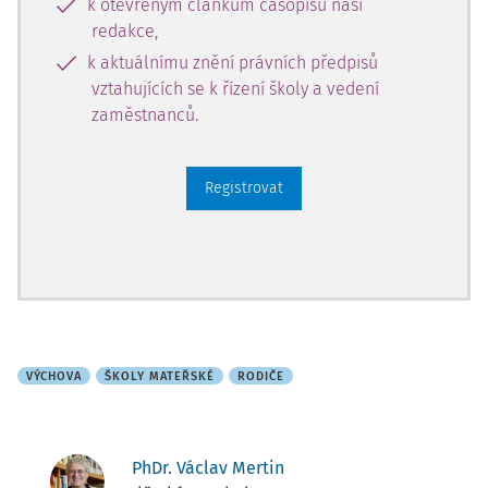
k otevřeným článkům časopisů naší
redakce,
k aktuálnímu znění právních předpisů
vztahujících se k řízení školy a vedení
zaměstnanců.
Registrovat
VÝCHOVA
ŠKOLY MATEŘSKÉ
RODIČE
PhDr. Václav Mertin