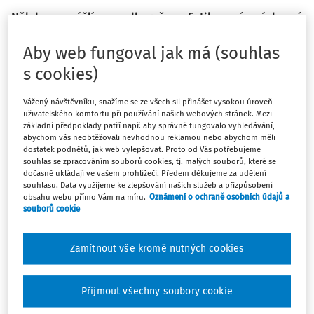
Někdy vymýšlíme odborně sofistikované výchovné
postupy, a dokonce programy podporující rozvoj v
Aby web fungoval jak má (souhlas
různých oblastech už u nejmenších dětí, aby se ukázalo,
že pro řešení většiny běžných situací i pro rozvoj
s cookies)
naprosté většiny životních dovedností stačí z naší strany
poměrně málo. A čím jsou děti mladší, tím mohou být
Vážený návštěvníku, snažíme se ze všech sil přinášet vysokou úroveň
uživatelského komfortu při používání našich webových stránek. Mezi
naše postupy jednodušší, takže máme šanci je
základní předpoklady patří např. aby správně fungovalo vyhledávání,
zvládnout všichni.
abychom vás neobtěžovali nevhodnou reklamou nebo abychom měli
dostatek podnětů, jak web vylepšovat. Proto od Vás potřebujeme
souhlas se zpracováním souborů cookies, tj. malých souborů, které se
Metrem jela třída mateřské škol se třemi dospělými. Místa
dočasně ukládají ve vašem prohlížeči. Předem děkujeme za udělení
souhlasu. Data využijeme ke zlepšování našich služeb a přizpůsobení
k sezení nebyla, děti stály u tyčí. U každého hloučku stála
obsahu webu přímo Vám na míru.
Oznámení o ochraně osobních údajů a
jedna učitelka (nebo as
souborů cookie
Zamítnout vše kromě nutných cookies
Máte předplatné?
Přihlaste se.
Přijmout všechny soubory cookie