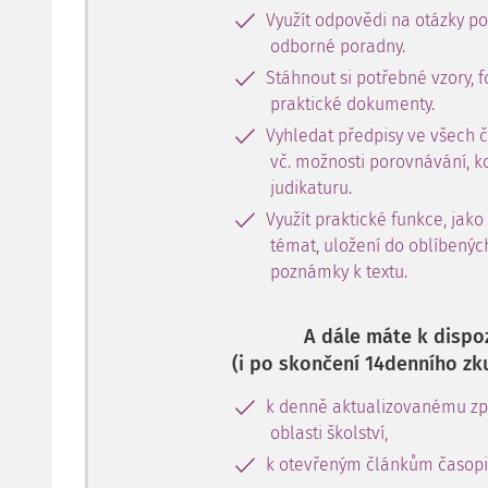
Využít odpovědi na otázky p
odborné poradny.
Stáhnout si potřebné vzory, f
praktické dokumenty.
Vyhledat předpisy ve všech 
vč. možnosti porovnávání, k
judikaturu.
Využít praktické funkce, jako
témat, uložení do oblíbenýc
poznámky k textu.
A dále máte k dispoz
(i po skončení 14denního zk
k denně aktualizovanému zpr
oblasti školství,
k otevřeným článkům časopi