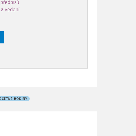
 předpisů
y a vedení
OČETNÉ HODINY