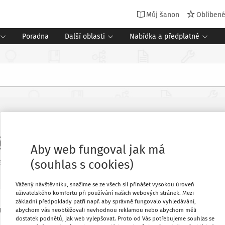
Můj šanon
Oblíben
Poradna
Další oblasti
Nabídka a předplatné
dnu, na který připadají vedlejší pr
Aby web fungoval jak má
(souhlas s cookies)
6. 3. 2023
Změnit
Vážený návštěvníku, snažíme se ze všech sil přinášet vysokou úroveň
uživatelského komfortu při používání našich webových stránek. Mezi
základní předpoklady patří např. aby správně fungovalo vyhledávání,
a který připadají vedlejší prázdniny?
Oblíbené
abychom vás neobtěžovali nevhodnou reklamou nebo abychom měli
dostatek podnětů, jak web vylepšovat. Proto od Vás potřebujeme souhlas se