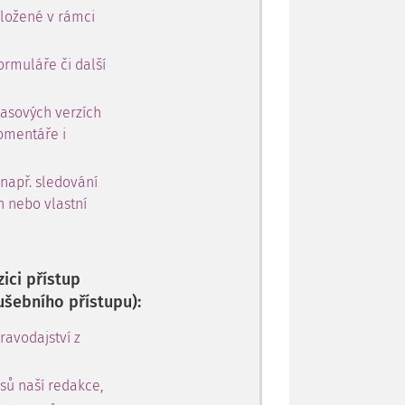
oložené v rámci
ormuláře či další
časových verzích
omentáře i
 např. sledování
h nebo vlastní
ici přístup
ušebního přístupu):
avodajství z
sů naší redakce,