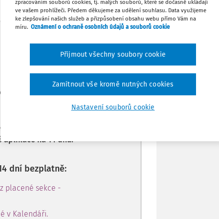
zpracováním souborů cookies, tj. malých souborů, které se dočasně ukládají
ve vašem prohlížeči. Předem děkujeme za udělení souhlasu. Data využijeme
Stáhnout
ke zlepšování našich služeb a přizpůsobení obsahu webu přímo Vám na
míru.
Oznámení o ochraně osobních údajů a souborů cookie
Máte předplatné?
Přihlaste se.
Tisknout
Přijmout všechny soubory cookie
Sdílet
Zamítnout vše kromě nutných cookies
e jen pro
Poznámka
le.
Nastavení souborů cookie
zadejte telefonní číslo a získejte
 aplikace na 14 dnů.
14 dní bezplatně:
 z placené sekce -
é v Kalendáři.