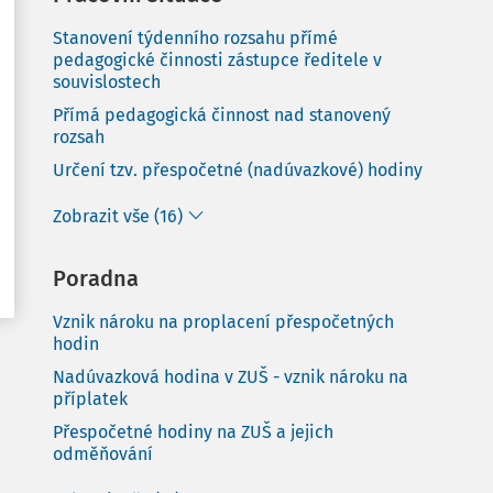
Stanovení týdenního rozsahu přímé
pedagogické činnosti zástupce ředitele v
souvislostech
Přímá pedagogická činnost nad stanovený
rozsah
Určení tzv. přespočetné (nadúvazkové) hodiny
Zobrazit vše (16)
Poradna
Vznik nároku na proplacení přespočetných
hodin
Nadúvazková hodina v ZUŠ - vznik nároku na
příplatek
Přespočetné hodiny na ZUŠ a jejich
odměňování