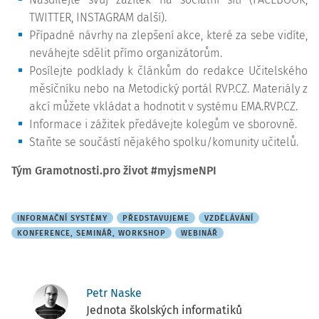
TWITTER, INSTAGRAM další).
Případné návrhy na zlepšení akce, které za sebe vidíte,
neváhejte sdělit přímo organizátorům.
Posílejte podklady k článkům do redakce Učitelského
měsíčníku nebo na Metodický portál RVP.CZ. Materiály z
akcí můžete vkládat a hodnotit v systému EMA.RVP.CZ.
Informace i zážitek předávejte kolegům ve sborovně.
Staňte se součástí nějakého spolku/komunity učitelů.
Tým Gramotnosti.pro život
#myjsmeNPI
INFORMAČNÍ SYSTÉMY
PŘEDSTAVUJEME
VZDĚLÁVÁNÍ
KONFERENCE, SEMINÁŘ, WORKSHOP
WEBINÁŘ
Petr Naske
Jednota školských informatiků