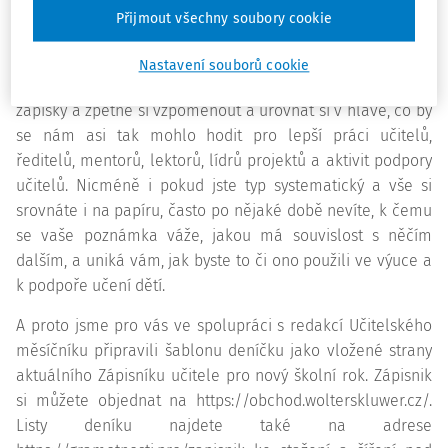
Přijmout všechny soubory cookie
My to známe také. Díky tomu, že jsme si vše zajímavé psali
na ony papíry či do bloků, které byly k dispozici, jsme si po
Nastavení souborů cookie
návratu do práce a osobních životů mohli projít své
zápisky a zpětně si vzpomenout a urovnat si v hlavě, co by
se nám asi tak mohlo hodit pro lepší práci učitelů,
ředitelů, mentorů, lektorů, lídrů projektů a aktivit podpory
učitelů. Nicméně i pokud jste typ systematický a vše si
srovnáte i na papíru, často po nějaké době nevíte, k čemu
se vaše poznámka váže, jakou má souvislost s něčím
dalším, a uniká vám, jak byste to či ono použili ve výuce a
k podpoře učení dětí.
A proto jsme pro vás ve spolupráci s redakcí Učitelského
měsíčníku připravili šablonu deníčku jako vložené strany
aktuálního Zápisníku učitele pro nový školní rok. Zápisnik
si můžete objednat na https://obchod.wolterskluwer.cz/.
Listy deníku najdete také na adrese