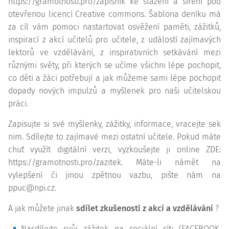
https://gramotnosti.pro/zapisnik ke stažení a šíření pod
otevřenou licencí Creative commons. Šablona deníku má
za cíl vám pomoci nastartovat osvěžení paměti, zážitků,
inspirací z akcí učitelů pro učitele, z událostí zajímavých
lektorů ve vzdělávání, z inspirativních setkávání mezi
různými světy, při kterých se učíme všichni lépe pochopit,
co děti a žáci potřebují a jak můžeme sami lépe pochopit
dopady nových impulzů a myšlenek pro naši učitelskou
práci.
Zapisujte si své myšlenky, zážitky, informace, vracejte sek
nim. Sdílejte to zajímavé mezi ostatní učitele. Pokud máte
chuť využít digitální verzi, vyzkoušejte ji online ZDE:
https://gramotnosti.pro/zazitek. Máte-li námět na
vylepšení či jinou zpětnou vazbu, pište nám na
ppuc@npi.cz.
A jak můžete jinak
sdílet zkušenosti z akcí a vzdělávání
?
Nasdílejte svůj zážitek na sociální síti (FACEBOOK,