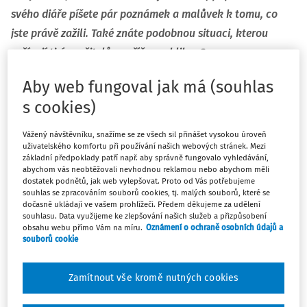
svého diáře píšete pár poznámek a malůvek k tomu, co
jste právě zažili. Také znáte podobnou situaci, kterou
zažívají tisíce učitelů napříč republikou?
Zkušenosti z podobných situací jsme posbírali od učitelůa
Aby web fungoval jak má (souhlas
členů společenství praxe při kampani
Gramotnosti.pro
s cookies)
život, kterou dlouhodobě realizuje NPI ČR. Vychází ze
zkušeností projektu Podpora práce učitelů. Pedagogové
Vážený návštěvníku, snažíme se ze všech sil přinášet vysokou úroveň
uživatelského komfortu při používání našich webových stránek. Mezi
navštěvují různé semináře, akce, konference, které vás na
základní předpoklady patří např. aby správně fungovalo vyhledávání,
cestu domů vybaví: obvykle to bývá taška s propagačními
abychom vás neobtěžovali nevhodnou reklamou nebo abychom měli
dostatek podnětů, jak web vylepšovat. Proto od Vás potřebujeme
materiály, propiskou a blokem, jindy třeba jen papíry,
souhlas se zpracováním souborů cookies, tj. malých souborů, které se
někdy i desky, aby se vám materiály domů lehce nesly.
dočasně ukládají ve vašem prohlížeči. Předem děkujeme za udělení
souhlasu. Data využijeme ke zlepšování našich služeb a přizpůsobení
Samozřejmě nikdy nešlo jen o materiální výbavu. Dostaly
obsahu webu přímo Vám na míru.
Oznámení o ochraně osobních údajů a
se vám i informace, náměty, nápady, myšlenky, zajímavosti,
souborů cookie
někdy i neužitečné maličkosti. A to vše se vám cestou z
akce honilo hlavou či jste si to odnesli v propagační
Zamítnout vše kromě nutných cookies
taštičce. Tedy až na dobu COVIDU, kdy jsme vše zažívali jen
online a virtuálně.