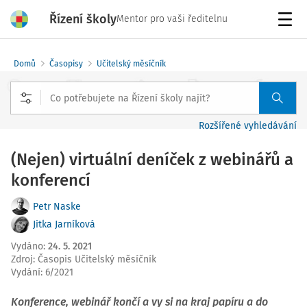
Řízení školy
Mentor pro vaši ředitelnu
Menu
Domů
Časopisy
Učitelský měsíčník
Rozšířené vyhledávání
(Nejen) virtuální deníček z webinářů a
konferencí
Petr Naske
Jitka Jarníková
Vydáno
:
24. 5. 2021
Zdroj
:
Časopis Učitelský měsíčník
Vydání:
6/2021
Konference, webinář končí a vy si na kraj papíru a do