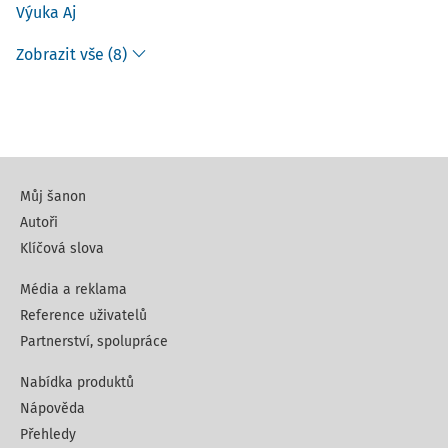
Výuka Aj
Zobrazit vše (8)
Můj šanon
Autoři
Klíčová slova
Média a reklama
Reference uživatelů
Partnerství, spolupráce
Nabídka produktů
Nápověda
Přehledy