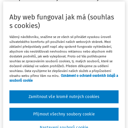
do konce zaplněn články na jediné téma – změna. Při
čtení jsem se nemohla zbavit myšlenek na změny, ke
Aby web fungoval jak má (souhlas
kterým za dlouhá desetiletí nikdy nedošlo v našich
s cookies)
školách, v ZUŠ.
Vážený návštěvníku, snažíme se ze všech sil přinášet vysokou úroveň
Vzpomínám na dobu před více než čtyřiceti roky, která byla
uživatelského komfortu při používání našich webových stránek. Mezi
základní předpoklady patří např. aby správně fungovalo vyhledávání,
postavena na naprosto direktivním vzdělávání. V průběhu
abychom vás neobtěžovali nevhodnou reklamou nebo abychom měli
studia nám (studentům konzervatoře) bylo mnohokrát
dostatek podnětů, jak web vylepšovat. Proto od Vás potřebujeme
souhlas se zpracováním souborů cookies, tj. malých souborů, které se
přízvukováno, že naše šestileté vzdělání se připravuje na
dočasně ukládají ve vašem prohlížeči. Předem děkujeme za udělení
velkou transformaci. Přeměna měla spočívat v tom, že
souhlasu. Data využijeme ke zlepšování našich služeb a přizpůsobení
obsahu webu přímo Vám na míru.
Oznámení o ochraně osobních údajů a
vzhledem k delší době našeho středoškolského studia
souborů cookie
(absolutorium bylo a je
Zamítnout vše kromě nutných cookies
Máte předplatné?
Přihlaste se.
Přijmout všechny soubory cookie
Nastavení souborů cookie