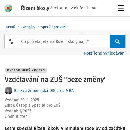
Řízení školy
Mentor pro vaši ředitelnu
Menu
Domů
Časopisy
Speciál pro ZUŠ
Rozšířené vyhledávání
PEDAGOGICKÝ PROCES
Vzdělávání na ZUŠ "beze změny"
Bc. Eva Znojemská DIS. art., MBA
Vydáno
:
20. 1. 2025
Zdroj
:
Časopis Speciál pro ZUŠ
Vydání:
1/2025
7 minut čtení
Letní speciál Řízení školy v minulém roce by od začátku