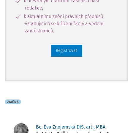
k otevřeným článkům časopisů naší
redakce,
k aktuálnímu znění právních předpisů
vztahujících se k řízení školy a vedení
zaměstnanců.
Registrovat
ZMĚNA
Bc. Eva Znojemská DIS. art., MBA