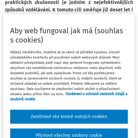
praktických zkušeností je jedním z nejefektivnějších
způsobů vzdělávání. K tomuto cíli směřuje již deset let i
Slezské gymnázium prostřednictvím programu
Erasmus+. Během uplynulé dekády vykrystalizovalo
Aby web fungoval jak má (souhlas
několik okruhů aktivit, jimiž se Erasmus+ na této škole
s cookies)
realizuje.
Vážený návštěvníku, snažíme se ze všech sil přinášet vysokou úroveň
Projektové mobility
uživatelského komfortu při používání našich webových stránek. Mezi
základní předpoklady patří např. aby správně fungovalo vyhledávání,
Jedná se o pobyt skupiny žáků s pedagogickým
abychom vás neobtěžovali nevhodnou reklamou nebo abychom měli
dostatek podnětů, jak web vylepšovat. Proto od Vás potřebujeme
doprovodem na partnerské škole v zahraničí. Pro tento
souhlas se zpracováním souborů cookies, tj. malých souborů, které se
pobyt je předem známé téma a záměr, na němž školy
dočasně ukládají ve vašem prohlížeči. Předem děkujeme za udělení
souhlasu. Data využijeme ke zlepšování našich služeb a přizpůsobení
často spolupracují i prostřednictvím eTwinningu nebo
obsahu webu přímo Vám na míru.
Oznámení o ochraně osobních údajů a
jiných distančních modulů. Mobility Slezského gymnázia
souborů cookie
byly zaměřeny např. na environmentální témata,
wellbeing, význam sportu v životě, angažovanost mládeže,
Zamítnout vše kromě nutných cookies
čtenářst
Přijmout všechny soubory cookie