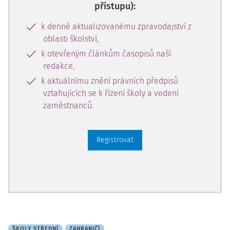
přístupu):
k denně aktualizovanému zpravodajství z
oblasti školství,
k otevřeným článkům časopisů naší
redakce,
k aktuálnímu znění právních předpisů
vztahujících se k řízení školy a vedení
zaměstnanců.
Registrovat
ŠKOLY STŘEDNÍ
ZAHRANIČÍ