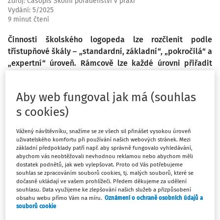
Zdroj
:
Časopis Školní poradenství v praxi
Vydání:
5/2025
9 minut čtení
Činnosti školského logopeda lze rozčlenit podle
třístupňové škály – „standardní, základní“, „pokročilá“ a
„expertní“ úroveň. Rámcově lze každé úrovni přiřadit
činnosti odpovídající určité platové třídě dle
katalogu
prací
a určité činnosti vymezené v příloze č. 3 vyhlášky
Aby web fungoval jak má (souhlas
č. 72/2005 Sb., o poskytování poradenských služeb ve
s cookies)
školách a školských poradenských zařízeních
, ve znění
pozdějších předpisů.
Vážený návštěvníku, snažíme se ze všech sil přinášet vysokou úroveň
uživatelského komfortu při používání našich webových stránek. Mezi
základní předpoklady patří např. aby správně fungovalo vyhledávání,
Školský logoped ve škole, 2. část
abychom vás neobtěžovali nevhodnou reklamou nebo abychom měli
dostatek podnětů, jak web vylepšovat. Proto od Vás potřebujeme
Úrovně náročnosti práce
souhlas se zpracováním souborů cookies, tj. malých souborů, které se
dočasně ukládají ve vašem prohlížeči. Předem děkujeme za udělení
školského logopeda ve škole: od
souhlasu. Data využijeme ke zlepšování našich služeb a přizpůsobení
obsahu webu přímo Vám na míru.
Oznámení o ochraně osobních údajů a
standardu k expertize
souborů cookie