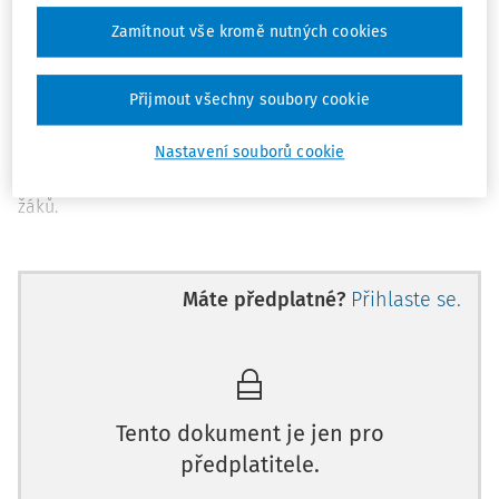
1)
Práce školského logopeda
ve škole je velmi rozmanitá a
Zamítnout vše kromě nutných cookies
její náročnost se pohybuje na široké škále od
standardizovaných činností, které odpovídají základnímu
očekávanému výkonu profese, až po vysoce
Přijmout všechny soubory cookie
specializovanou expertní činnost vyžadující hluboké
odborné znalosti, pokročilé metodické dovednosti a
Nastavení souborů cookie
schopnost individuálně reagovat na komplexní potřeby
žáků.
Máte předplatné?
Přihlaste se.
Tento dokument je jen pro
předplatitele.