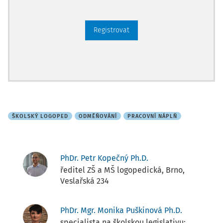
Registrovat
ŠKOLSKÝ LOGOPED
ODMĚŇOVÁNÍ
PRACOVNÍ NÁPLŇ
PhDr. Petr Kopečný Ph.D.
ředitel ZŠ a MŠ logopedická, Brno,
Veslařská 234
PhDr. Mgr. Monika Puškinová Ph.D.
specialista na školskou legislativu;