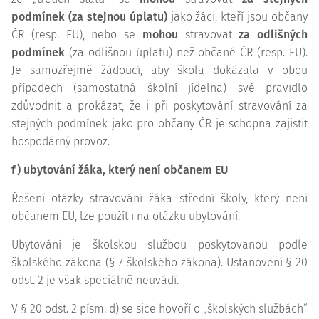
podmínek (za stejnou úplatu)
jako žáci, kteří jsou občany
ČR (resp. EU), nebo se
mohou
stravovat
za odlišných
podmínek
(za odlišnou úplatu) než občané ČR (resp. EU).
Je samozřejmě žádoucí, aby škola dokázala v obou
případech (samostatná školní jídelna) své pravidlo
zdůvodnit a prokázat, že i při poskytování stravování za
stejných podmínek jako pro občany ČR je schopna zajistit
hospodárný provoz.
f) ubytování žáka, který není občanem EU
Řešení otázky stravování žáka střední školy, který není
občanem EU, lze použít i na otázku ubytování.
Ubytování je školskou službou poskytovanou podle
školského zákona (§ 7 školského zákona). Ustanovení § 20
odst. 2 je však speciálně neuvádí.
V § 20 odst. 2 písm. d) se sice hovoří o „školských službách“