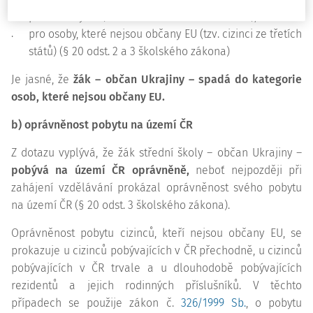
.
pro občany EU (§ 20 odst. 1 školského zákona),
.
pro osoby, které nejsou občany EU (tzv. cizinci ze třetích
států) (§ 20 odst. 2 a 3 školského zákona)
Je jasné, že
žák – občan Ukrajiny – spadá do kategorie
osob, které nejsou občany EU.
b) oprávněnost pobytu na území ČR
Z dotazu vyplývá, že žák střední školy – občan Ukrajiny –
pobývá na území ČR oprávněně,
neboť nejpozději při
zahájení vzdělávání prokázal oprávněnost svého pobytu
na území ČR (§ 20 odst. 3 školského zákona).
Oprávněnost pobytu cizinců, kteří nejsou občany EU, se
prokazuje u cizinců pobývajících v ČR přechodně, u cizinců
pobývajících v ČR trvale a u dlouhodobě pobývajících
rezidentů a jejich rodinných příslušníků. V těchto
případech se použije zákon č.
326/1999 Sb.
, o pobytu