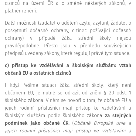
cizinců na území ČR a o změně některých zákonů, v
platném znění.
Další možnosti (žadatel o udělení azylu, azylant, žadatel o
poskytnutí dočasné ochrany, cizinec požívající dočasné
ochrany) v případě žáka střední školy nejsou
pravděpodobné. Přesto jsou v přehledu souvisejících
předpisů uvedeny zákony, které regulují právě tyto situace.
c) přístup ke vzdělávání a školským službám: vztah
občanů EU a ostatních cizinců
I když řešíme situaci žáka střední školy, který není
občanem EU, je nutné se odrazit od znění § 20 odst. 1
školského zákona. V něm se hovoří o tom, že občané EU a
jejich rodinní příslušníci mají přístup ke vzdělávání a
školským službám podle školského zákona
za stejných
podmínek jako občané ČR
. (
Občané Evropské unie a
jejich rodinní příslušníci mají přístup ke vzdělávání a