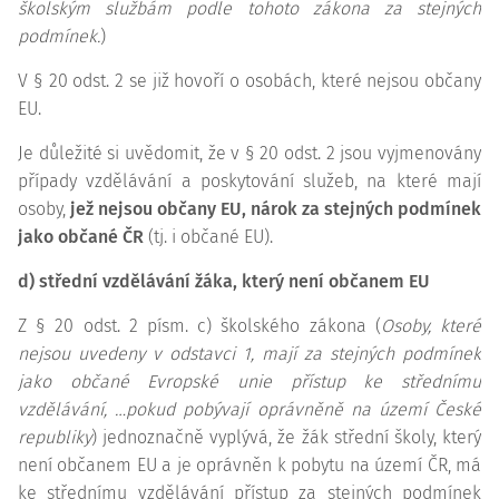
školským službám podle tohoto zákona za stejných
podmínek.
)
V § 20 odst. 2 se již hovoří o osobách, které nejsou občany
EU.
Je důležité si uvědomit, že v § 20 odst. 2 jsou vyjmenovány
případy vzdělávání a poskytování služeb, na které mají
osoby,
jež nejsou občany EU, nárok za stejných podmínek
jako občané ČR
(tj. i občané EU).
d) střední vzdělávání žáka, který není občanem EU
Z § 20 odst. 2 písm. c) školského zákona (
Osoby, které
nejsou uvedeny v odstavci 1, mají za stejných podmínek
jako občané Evropské unie přístup ke
střednímu
vzdělávání, …pokud pobývají oprávněně na území České
republiky
) jednoznačně vyplývá, že žák střední školy, který
není občanem EU a je oprávněn k pobytu na území ČR, má
ke střednímu vzdělávání přístup za stejných podmínek