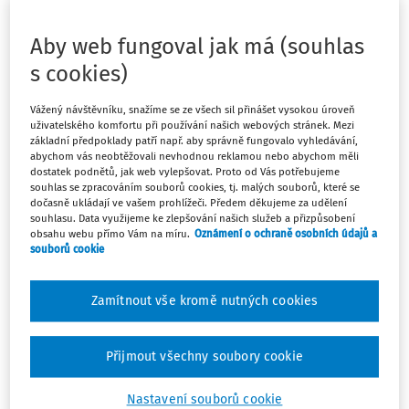
Jestliže je tento předpoklad správný a dotaz je směřován
na vzdělávání cizince (občana Ukrajiny), pak tuto situaci
Aby web fungoval jak má (souhlas
upravuje školský zákon v ustanovení § 20.
s cookies)
Odpověď rozčleníme do následujících bodů:
Vážený návštěvníku, snažíme se ze všech sil přinášet vysokou úroveň
uživatelského komfortu při používání našich webových stránek. Mezi
.
cizinec, který není občanem EU
základní předpoklady patří např. aby správně fungovalo vyhledávání,
abychom vás neobtěžovali nevhodnou reklamou nebo abychom měli
.
oprávněnost pobytu na území ČR
dostatek podnětů, jak web vylepšovat. Proto od Vás potřebujeme
.
přístup ke vzdělávání a školským službám: vztah
souhlas se zpracováním souborů cookies, tj. malých souborů, které se
dočasně ukládají ve vašem prohlížeči. Předem děkujeme za udělení
občanů EU a ostatních cizinců
souhlasu. Data využijeme ke zlepšování našich služeb a přizpůsobení
.
střední vzdělávání žáka, který není občanem EU
obsahu webu přímo Vám na míru.
Oznámení o ochraně osobních údajů a
.
souborů cookie
školní stravování žáka, který není občanem EU
.
ubytování žáka, který není občanem EU
Zamítnout vše kromě nutných cookies
a) cizinec, který není občanem EU
Ustanovení
§ 20
upravuje vzdělávání cizinců, poskytování
Přijmout všechny soubory cookie
školských služeb podle školského zákona, a to pro dvě
kategorie cizinců:
Nastavení souborů cookie