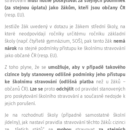
stravování
musí nutně poskytovat za stejných podmínek
(za stejnou úplatu) jako žákům, kteří jsou občany ČR
(resp. EU).
Jestliže žák uvedený v dotazu je žákem střední školy, na
které neodpovídají ročníky určitému ročníku základní
školy (např. čtyřleté gymnázium, SOŠ), pak tento žák
nemá
nárok
na stejné podmínky přístupu ke školnímu stravování
jako občané ČR (resp. EU).
Z toho plyne, že se
umožňuje, aby v případě takového
cizince byly stanoveny odlišné podmínky jeho přístupu
ke školnímu stravování (odlišná platba
než u žáků –
občanů ČR).
Lze se
proto
odchýlit
od pravidel stanovených
pro poskytování školního stravování a současně nedojde k
jejich porušení.
Je na rozhodnutí školy (případně samostatné školní
jídelny), jak nastaví pravidla stravování těchto žáků: cizinci
ze „třetích států“ se
mohou
stravovat
za stejných