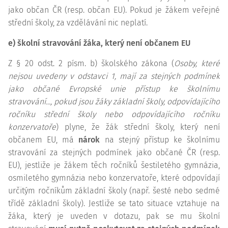
jako občan ČR (resp. občan EU). Pokud je žákem veřejné
střední školy, za vzdělávání nic neplatí.
e) školní stravování žáka, který není občanem EU
Z § 20 odst. 2 písm. b) školského zákona (
Osoby, které
nejsou uvedeny v odstavci 1, mají za stejných podmínek
jako občané Evropské unie přístup ke školnímu
stravování..., pokud jsou žáky základní školy, odpovídajícího
ročníku střední školy nebo odpovídajícího ročníku
konzervatoře
) plyne, že žák střední školy, který není
občanem EU, má
nárok
na stejný přístup ke školnímu
stravování za stejných podmínek jako občané ČR (resp.
EU), jestliže je žákem těch ročníků šestiletého gymnázia,
osmiletého gymnázia nebo konzervatoře, které odpovídají
určitým ročníkům základní školy (např. šesté nebo sedmé
třídě základní školy). Jestliže se tato situace vztahuje na
žáka, který je uveden v dotazu, pak se mu školní