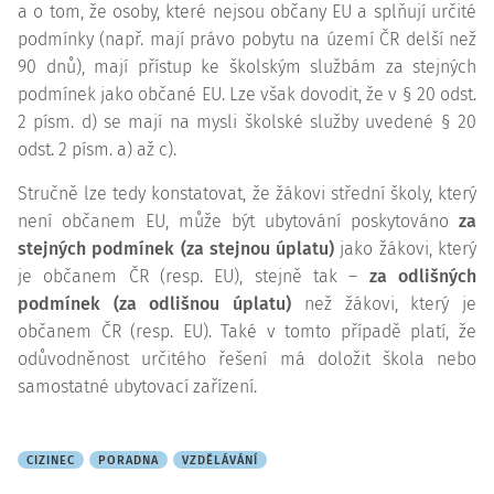
a o tom, že osoby, které nejsou občany EU a splňují určité
podmínky (např. mají právo pobytu na území ČR delší než
90 dnů), mají přístup ke školským službám za stejných
podmínek jako občané EU. Lze však dovodit, že v § 20 odst.
2 písm. d) se mají na mysli školské služby uvedené § 20
odst. 2 písm. a) až c).
Stručně lze tedy konstatovat, že žákovi střední školy, který
není občanem EU, může být ubytování poskytováno
za
stejných podmínek (za stejnou úplatu)
jako žákovi, který
je občanem ČR (resp. EU), stejně tak –
za odlišných
podmínek (za odlišnou úplatu)
než žákovi, který je
občanem ČR (resp. EU). Také v tomto případě platí, že
odůvodněnost určitého řešení má doložit škola nebo
samostatné ubytovací zařízení.
CIZINEC
PORADNA
VZDĚLÁVÁNÍ