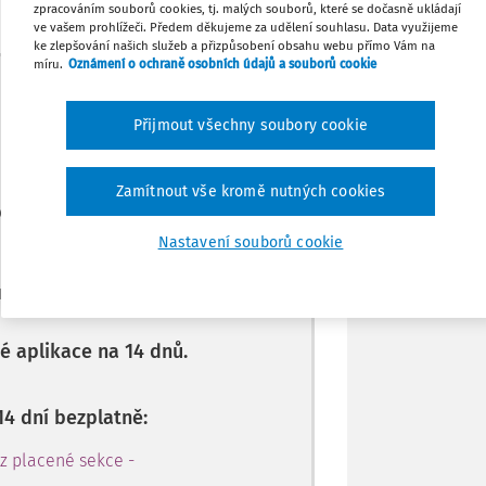
zpracováním souborů cookies, tj. malých souborů, které se dočasně ukládají
ve vašem prohlížeči. Předem děkujeme za udělení souhlasu. Data využijeme
ke zlepšování našich služeb a přizpůsobení obsahu webu přímo Vám na
Tisknout
míru.
Oznámení o ochraně osobních údajů a souborů cookie
Máte předplatné?
Přihlaste se.
Sdílet
Přijmout všechny soubory cookie
Poznámka
Zamítnout vše kromě nutných cookies
e jen pro
le.
Nastavení souborů cookie
te se, zadejte telefonní číslo
 aplikace na 14 dnů.
14 dní bezplatně:
 z placené sekce -