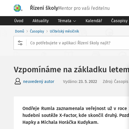
Řízení školy
Mentor pro vaši ředitelnu
Úvod
Aktuality
Témata
Kalendář
Časopisy
Domů
Časopisy
Učitelský měsíčník
Vzpomínáme na základku lete
neuvedený autor
Vydáno
:
23. 5. 2022
Zdroj
:
Časopis
Ondřeje Rumla zaznamenala veřejnost už v roce 
hudební soutěže X-Factor, kde skončil druhý. Pozd
Hapky a Michala Horáčka Kudykam.