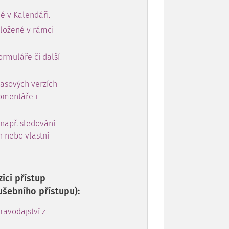
é v Kalendáři.
oložené v rámci
ormuláře či další
časových verzích
omentáře i
 např. sledování
h nebo vlastní
ici přístup
ušebního přístupu):
avodajství z