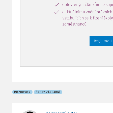
k otevřeným článkům časopi
k aktuálnímu znění právních
vztahujících se k řízení škol
zaměstnanců.
Registrovat
ROZHOVOR
ŠKOLY ZÁKLADNÍ