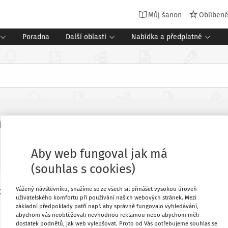
Můj šanon
Oblíben
Poradna
Další oblasti
Nabídka a předplatné
m světem s: Ondřejem Rumlem
 Učitelský měsíčník
Vydání:
6/2022
Aby web fungoval jak má
(souhlas s cookies)
Vážený návštěvníku, snažíme se ze všech sil přinášet vysokou úroveň
2008. Tehdy na sebe upozornil v rámci
Oblíbené
uživatelského komfortu při používání našich webových stránek. Mezi
ěji účinkoval například v lyrikálu Petra
základní předpoklady patří např. aby správně fungovalo vyhledávání,
abychom vás neobtěžovali nevhodnou reklamou nebo abychom měli
Stáhnout
dostatek podnětů, jak web vylepšovat. Proto od Vás potřebujeme souhlas se