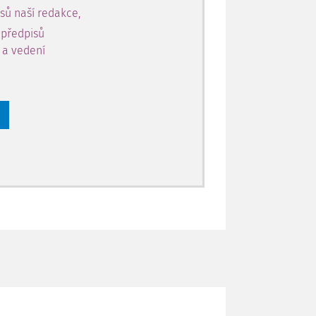
sů naší redakce,
 předpisů
y a vedení