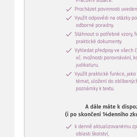
Pracovní situace.
Procházet povinnosti uveden
Využít odpovědi na otázky p
odborné poradny.
Stáhnout si potřebné vzory, f
praktické dokumenty.
Vyhledat předpisy ve všech 
vč. možnosti porovnávání, k
judikaturu.
Využít praktické funkce, jako
témat, uložení do oblíbenýc
poznámky k textu.
A dále máte k dispoz
(i po skončení 14denního zk
k denně aktualizovanému zpr
oblasti školství,