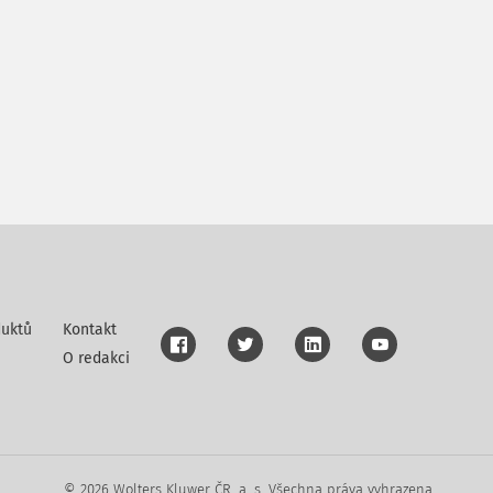
uktů
Kontakt
O redakci
© 2026 Wolters Kluwer ČR, a. s. Všechna práva vyhrazena.