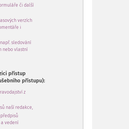
ormuláře či další
časových verzích
omentáře i
 např. sledování
h nebo vlastní
ici přístup
ušebního přístupu):
avodajství z
sů naší redakce,
 předpisů
y a vedení