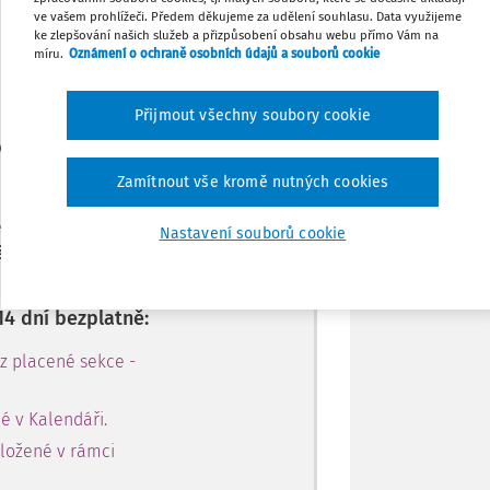
Máte předplatné?
Přihlaste se.
ve vašem prohlížeči. Předem děkujeme za udělení souhlasu. Data využijeme
Stáhnout
ke zlepšování našich služeb a přizpůsobení obsahu webu přímo Vám na
míru.
Oznámení o ochraně osobních údajů a souborů cookie
Tisknout
Přijmout všechny soubory cookie
e jen pro
Sdílet
le.
Zamítnout vše kromě nutných cookies
zadejte telefonní číslo a získejte
Poznámka
Nastavení souborů cookie
 aplikace na 14 dnů.
14 dní bezplatně:
 z placené sekce -
é v Kalendáři.
oložené v rámci