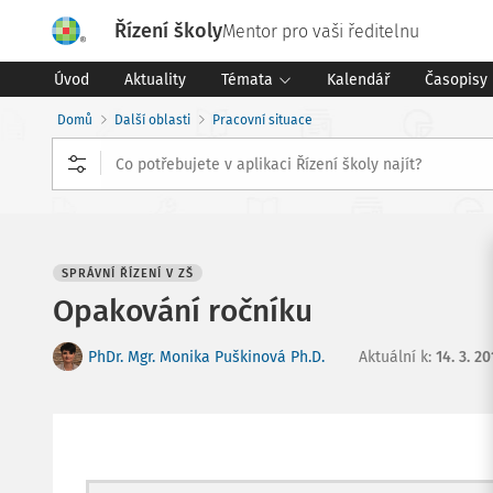
Řízení školy
Mentor pro vaši ředitelnu
Úvod
Aktuality
Témata
Kalendář
Časopisy
Domů
Další oblasti
Pracovní situace
SPRÁVNÍ ŘÍZENÍ V ZŠ
Opakování ročníku
PhDr. Mgr. Monika Puškinová Ph.D.
Aktuální k
:
14. 3. 20