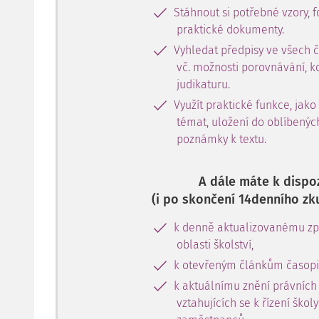
Stáhnout si potřebné vzory, f
praktické dokumenty.
Vyhledat předpisy ve všech 
vč. možnosti porovnávání, k
judikaturu.
Využít praktické funkce, jako
témat, uložení do oblíbenýc
poznámky k textu.
A dále máte k dispoz
(i po skončení 14denního zk
k denně aktualizovanému zpr
oblasti školství,
k otevřeným článkům časopi
k aktuálnímu znění právních
vztahujících se k řízení škol