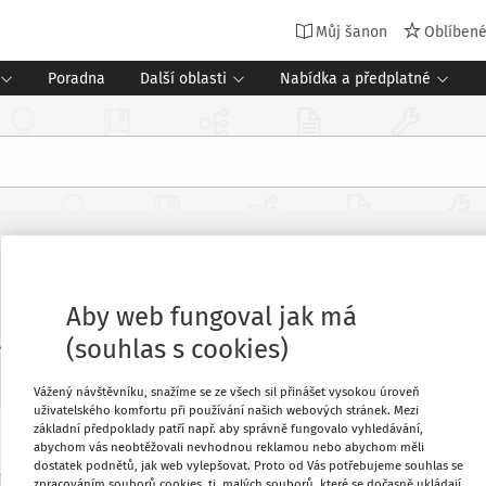
Můj šanon
Oblíben
Poradna
Další oblasti
Nabídka a předplatné
Aby web fungoval jak má
(souhlas s cookies)
17
Platný od
:
14. 3. 2017
Změnit
Vážený návštěvníku, snažíme se ze všech sil přinášet vysokou úroveň
uživatelského komfortu při používání našich webových stránek. Mezi
základní předpoklady patří např. aby správně fungovalo vyhledávání,
abychom vás neobtěžovali nevhodnou reklamou nebo abychom měli
Oblíbené
dostatek podnětů, jak web vylepšovat. Proto od Vás potřebujeme souhlas se
zpracováním souborů cookies, tj. malých souborů, které se dočasně ukládají