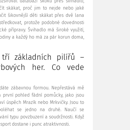
šiřovat databázi skoků přes švihadlo,
ačít skákat, proč jim to nejde nebo jaké
čit šikovnější děti skákat přes dvě lana
ostředkovat, protože podobné dovednosti
ké přípravy. Švihadlo má široké využití,
hodiny a každý ho má za pár korun doma,
tří základních pilířů –
hybových her. Co vede
?
odáte zábavnou formou. Nepřestává mě
a první pohled fádní pomůcky, jako jsou
aví úspěch Mrazík nebo Mrkvičky. Jsou to
spoléhat se jedno na druhé. Naučí se
vání typu povzbuzení a soudržnosti. Když
sport dostane i punc atraktivnosti.