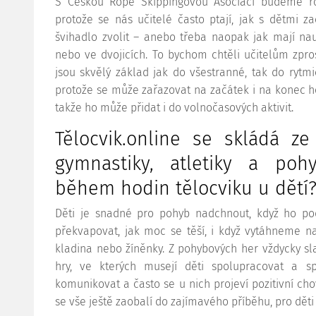
S Českou Rope Skippingovou Asociací budeme roz
protože se nás učitelé často ptají, jak s dětmi z
švihadlo zvolit – anebo třeba naopak jak mají nau
nebo ve dvojicích. To bychom chtěli učitelům zpr
jsou skvělý základ jak do všestranné, tak do rytmic
protože se může zařazovat na začátek i na konec 
takže ho může přidat i do volnočasových aktivit.
Tělocvik.online se skládá ze 
gymnastiky, atletiky a po
během hodin tělocviku u dětí
Děti je snadné pro pohyb nadchnout, když ho p
překvapovat, jak moc se těší, i když vytáhneme n
kladina nebo žíněnky. Z pohybových her vždycky sl
hry, ve kterých musejí děti spolupracovat a 
komunikovat a často se u nich projeví pozitivní cho
se vše ještě zaobalí do zajímavého příběhu, pro děti 