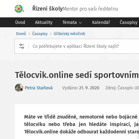
Řízení školy
Mentor pro vaši ředitelnu
Úvod
Aktuality
Témata
Kalendář
Časopisy
Domů
Časopisy
Učitelský měsíčník
Tělocvik.online sedí sportovn
Petra Staňová
Vydáno
:
21. 9. 2020
Zdroj
:
Časopis Uč
Máte ve třídě znuděné, nemotorné nebo bojácné 
tělocviku nebo třeba jen hledáte inspiraci, j
Tělocvik.online dokáže odbourat každodenní staros