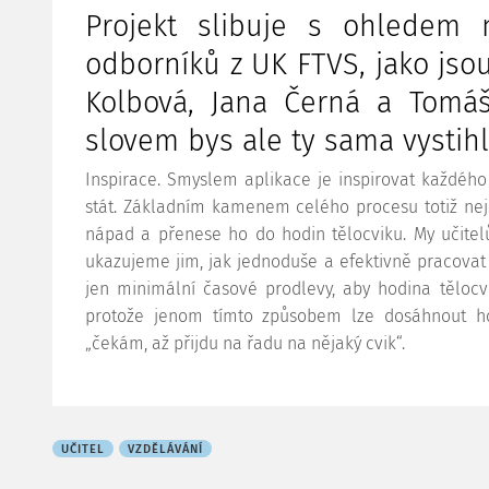
Projekt slibuje s ohledem 
odborníků z UK FTVS, jako jso
Kolbová, Jana Černá a Tomáš 
slovem bys ale ty sama vystihl
Inspirace. Smyslem aplikace je inspirovat každého
stát. Základním kamenem celého procesu totiž nejs
nápad a přenese ho do hodin tělocviku. My učitel
ukazujeme jim, jak jednoduše a efektivně pracovat
jen minimální časové prodlevy, aby hodina těloc
protože jenom tímto způsobem lze dosáhnout ho
„čekám, až přijdu na řadu na nějaký cvik“.
UČITEL
VZDĚLÁVÁNÍ