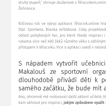
druhý stupeň,“ shrnuje zkušenosti s Tělocvikem.on
Žehrovice.
Klíčovou roli ve vývoji aplikace Tělocvik.online hr
Dipl. Sportwiss. Blanka Jeřábková. Coby projekto
oblast pohybových her, pro které hledá inspiraci i
rukama více než 400 žáků různého věku s odlišným
přístupem k tělocviku. Více o aplikaci uvádí v násle
S nápadem vytvořit učebnici 
Makalouš ze sportovní orga
dlouhodobě přivádí děti k po
samého začátku, že bude mít 
Ano, ohromně mě motivovali další aktivní učitelé, kt
kam sáhnout pro inspiraci,
jakým způsobem využít ná