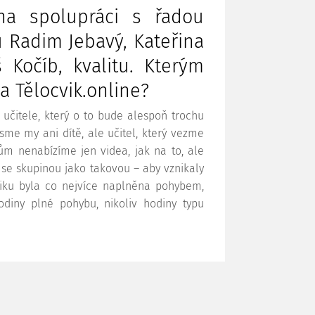
na spolupráci s řadou
u Radim Jebavý, Kateřina
Kočíb, kvalitu. Kterým
a Tělocvik.online?
 učitele, který o to bude alespoň trochu
me my ani dítě, ale učitel, který vezme
ům nenabízíme jen videa, jak na to, ale
 se skupinou jako takovou – aby vznikaly
viku byla co nejvíce naplněna pohybem,
diny plné pohybu, nikoliv hodiny typu