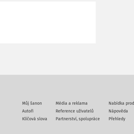
Můj šanon
Média a reklama
Nabídka prod
Autoři
Reference uživatelů
Nápověda
Klíčová slova
Partnerství, spolupráce
Přehledy