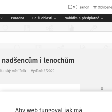
Můj šanon
Oblíben
Poradna
Další oblasti
Nabídka a předplatné
ím nadšencům i lenochům
itelský měsíčník
Vydání:
2/2020
dítě? Přibývají vám omluvenky z hodin
Oblíbené
ak oživit stereotyp? Webová aplikace
ti učitelů na prvním stupni.
Aby web fungoval jak má
Stáhnout