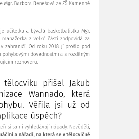
line Mgr. Barbora Benešová ze ZŠ Kamenné
aje učitelka a bývalá basketbalistka Mgr.
vá manažerka z velké části zodpovídá za
 v zahraničí. Od roku 2018 jí prošlo pod
i pohybovými dovednostmi a s rozdílným
dujícím rozhovoru.
tělocviku přišel Jakub
nizace Wannado, která
hybu. Věřila jsi už od
aplikace úspěch?
eří si sami vyhledávají nápady. Nevěděli,
činí a nářadí, na která se v tělocvičně