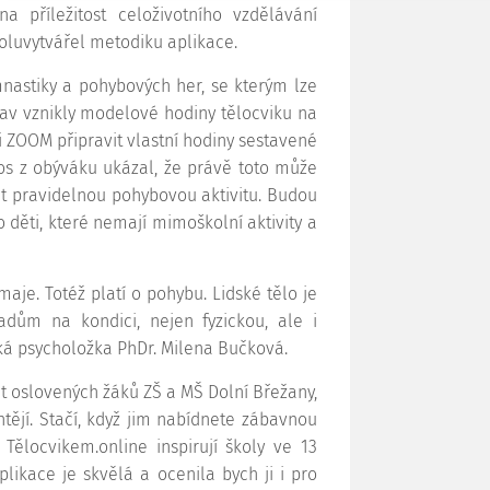
a příležitost celoživotního vzdělávání
oluvytvářel metodiku aplikace.
mnastiky a pohybových her, se kterým lze
tav vznikly modelové hodiny tělocviku na
aci ZOOM připravit vlastní hodiny sestavené
enos z obýváku ukázal, že právě toto může
it pravidelnou pohybovou aktivitu. Budou
ro děti, které nemají mimoškolní aktivity a
maje. Totéž platí o pohybu. Lidské tělo je
ům na kondici, nejen fyzickou, ale i
ická psycholožka PhDr. Milena Bučková.
nt oslovených žáků ZŠ a MŠ Dolní Břežany,
htějí. Stačí, když jim nabídnete zábavnou
Tělocvikem.online inspirují školy ve 13
likace je skvělá a ocenila bych ji i pro