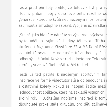
Ještě před pár lety platilo, že tělocvik byl pro 
Hodiny přitom nebyly obsahově příliš rozdílné o
generace, kterou je kvůli neomezeným možnostem 
zaujmout a smysluplně zabavit. Vybíjená už zkrátka ne
„Stejně jako hledáte náměty na výtvarnou výchovu ne
byste udělala zajímavé hodiny tělocviku. Třeba 
zkušenost Mgr. Anna Křivská ze ZŠ a MŠ Dolní Bře
kvalitní tělocvik, ale nemusíte trávit hodiny ča
odborných článků. Když se rozhodnete pro Tělocvik.on
které by si ve své škole přál každý ředitel.
Jestli už teď patříte k nadšeným sportovním f
inspirace ve formě videotutoriálů a do budoucna i
s ostatními kolegy. Pokud se naopak řadíte mezi 
jednoduchost aplikace, která na základě vstupních 
školní rok.
„Učitelům nabízíme inspiraci k tom
dlouholeté praxe stále aktuální, pro děti zajímav