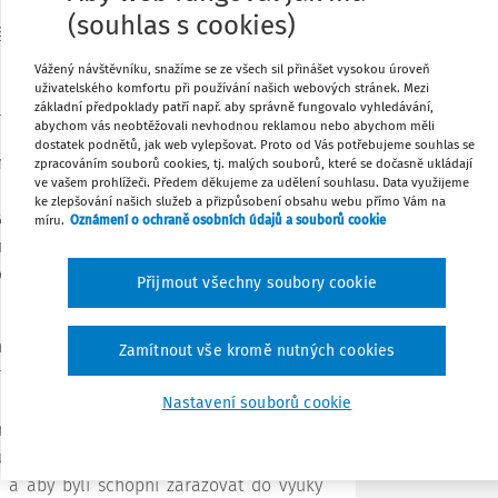
(souhlas s cookies)
většinu dětí nejoblíbenějším předmětem.
Tisknout
d současných. Liší se ale nároky mladé
Vážený návštěvníku, snažíme se ze všech sil přinášet vysokou úroveň
uživatelského komfortu při používání našich webových stránek. Mezi
v podobě moderních technologií obtížné
základní předpoklady patří např. aby správně fungovalo vyhledávání,
ní dost atraktivní a „cool“.
Sdílet
abychom vás neobtěžovali nevhodnou reklamou nebo abychom měli
dostatek podnětů, jak web vylepšovat. Proto od Vás potřebujeme souhlas se
bo na český jazyk, občas přemýšlíte, jak
zpracováním souborů cookies, tj. malých souborů, které se dočasně ukládají
ve vašem prohlížeči. Předem děkujeme za udělení souhlasu. Data využijeme
Poznámka
jak nachytat líné dítě,“ popisuje svou
ke zlepšování našich služeb a přizpůsobení obsahu webu přímo Vám na
žany. K tomu, abyste svým žákům dopřáli
míru.
Oznámení o ochraně osobních údajů a souborů cookie
su na internetu nebo studovat množství
line, proměníte se v iniciativní učitele,
Přijmout všechny soubory cookie
anatikům, učaruje vám nekonečný zdroj
Zamítnout vše kromě nutných cookies
 možnost sdílet vlastní osvědčené nápady
pohybově zdrženlivější učitele, oceníte
Nastavení souborů cookie
informací vygeneruje obsah hodin na celý
u, aby své hodiny mohli mít v průběhu
é a aby byli schopni zařazovat do výuky