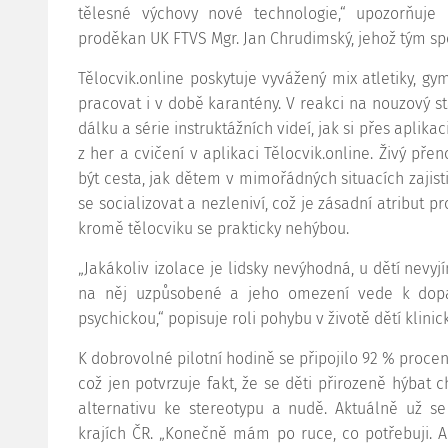
tělesné výchovy nové technologie,“ upozorňuje n
proděkan UK FTVS Mgr. Jan Chrudimský, jehož tým sp
Tělocvik.online poskytuje vyvážený mix atletiky, gy
pracovat i v době karantény. V reakci na nouzový s
dálku a série instruktážních videí, jak si přes aplik
z her a cvičení v aplikaci Tělocvik.online. Živý př
být cesta, jak dětem v mimořádných situacích zajist
se socializovat a nezleniví, což je zásadní atribut p
kromě tělocviku se prakticky nehýbou.
„Jakákoliv izolace je lidsky nevýhodná, u dětí nevyjí
na něj uzpůsobené a jeho omezení vede k dopad
psychickou,“ popisuje roli pohybu v životě dětí klin
K dobrovolné pilotní hodině se připojilo 92 % proce
což jen potvrzuje fakt, že se děti přirozeně hýbat c
alternativu ke stereotypu a nudě. Aktuálně už se 
krajích ČR. „Konečně mám po ruce, co potřebuji. Ap