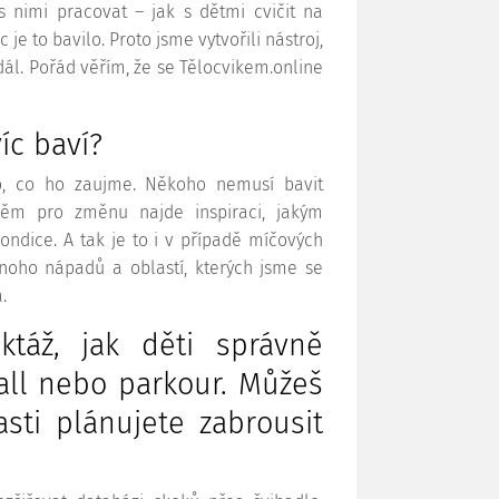
s nimi pracovat – jak s dětmi cvičit na
je to bavilo. Proto jsme vytvořili nástroj,
ál. Pořád věřím, že se Tělocvikem.online
íc baví?
co, co ho zaujme. Někoho nemusí bavit
něm pro změnu najde inspiraci, jakým
ndice. A tak je to i v případě míčových
mnoho nápadů a oblastí, kterých jsme se
.
ktáž, jak děti správně
ball nebo parkour. Můžeš
asti plánujete zabrousit