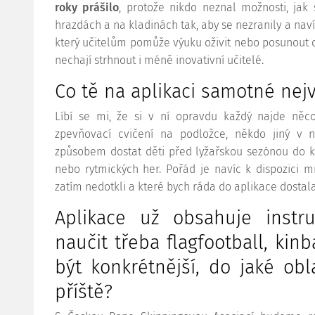
roky prášilo
, protože nikdo neznal možnosti, jak 
hrazdách a na kladinách tak, aby se nezranily a navíc 
který učitelům pomůže výuku oživit nebo posunout d
nechají strhnout i méně inovativní učitelé.
Co tě na aplikaci samotné nejv
Líbí se mi, že si v ní opravdu každý najde ně
zpevňovací cvičení na podložce, někdo jiný v 
způsobem dostat děti před lyžařskou sezónou do ko
nebo rytmických her. Pořád je navíc k dispozici 
zatím nedotkli a které bych ráda do aplikace dostala
Aplikace už obsahuje instru
naučit třeba flagfootball, kin
být konkrétnější, do jaké obl
příště?