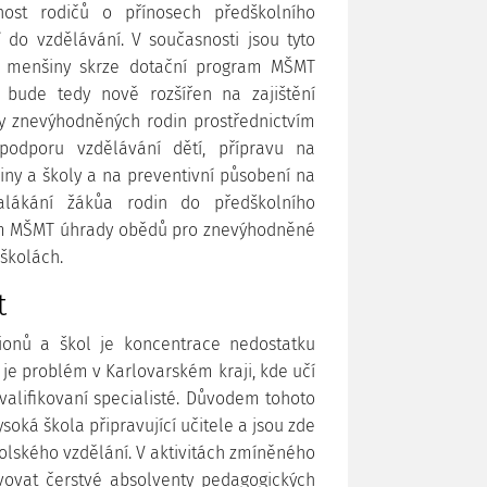
anost rodičů o přínosech předškolního
í do vzdělávání. V současnosti jsou tyto
ké menšiny skrze dotační program MŠMT
 bude tedy nově rozšířen na zajištění
y znevýhodněných rodin prostřednictvím
 podporu vzdělávání dětí, přípravu na
ny a školy a na preventivní působení na
alákání žákůa rodin do předškolního
ram MŠMT úhrady obědů pro znevýhodněné
 školách.
t
ionů a škol je koncentrace nedostatku
 je problém v Karlovarském kraji, kde učí
valifikovaní specialisté. Důvodem tohoto
ysoká škola připravující učitele a jsou zde
lského vzdělání. V aktivitách zmíněného
vovat čerstvé absolventy pedagogických