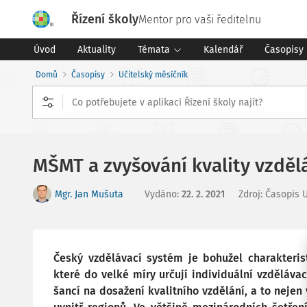
Řízení školy
Mentor pro vaši ředitelnu
Úvod
Aktuality
Témata
Kalendář
Časopisy
Domů
Časopisy
Učitelský měsíčník
MŠMT a zvyšování kvality vzděl
Mgr. Jan Mušuta
Vydáno
:
22. 2. 2021
Zdroj
:
Časopis U
Český vzdělávací systém je bohužel charakterist
které do velké míry určují individuální vzděláva
šancí na dosažení kvalitního vzdělání, a to nejen