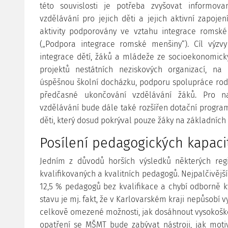
této souvislosti je potřeba zvyšovat informov
vzdělávání pro jejich děti a jejich aktivní zapojen
aktivity podporovány ve vztahu integrace roms
(„Podpora integrace romské menšiny“). Cíl výzvy
integrace dětí, žáků a mládeže ze socioekonomick
projektů nestátních neziskových organizací, na
úspěšnou školní docházku, podporu spolupráce rodi
předčasné ukončování vzdělávání žáků. Pro n
vzdělávání bude dále také rozšířen dotační prog
děti, který dosud pokrýval pouze žáky na základních
Posílení pedagogických kapaci
Jedním z důvodů horších výsledků některých reg
kvalifikovaných a kvalitních pedagogů. Nejpalčivější
12,5 % pedagogů bez kvalifikace a chybí odborně k
stavu je mj. fakt, že v Karlovarském kraji nepůsobí v
celkově omezené možnosti, jak dosáhnout vysokoško
opatření se MŠMT bude zabývat nástroji, jak moti