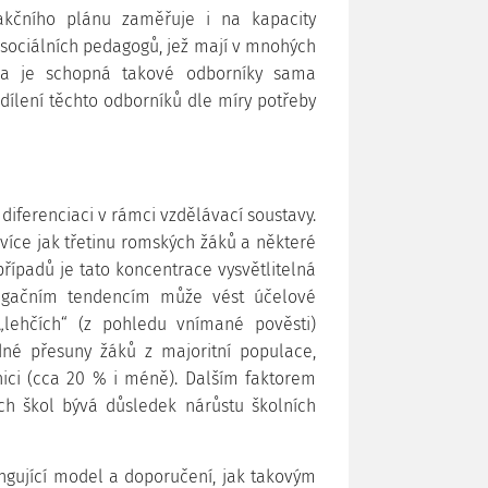
kčního plánu zaměřuje i na kapacity
 sociálních pedagogů, jež mají v mnohých
ola je schopná takové odborníky sama
dílení těchto odborníků dle míry potřeby
diferenciaci v rámci vzdělávací soustavy.
více jak třetinu romských žáků a některé
ípadů je tato koncentrace vysvětlitelná
gregačním tendencím může vést účelové
„lehčích“ (z pohledu vnímané pověsti)
né přesuny žáků z majoritní populace,
nici (cca 20 % i méně). Dalším faktorem
ch škol bývá důsledek nárůstu školních
ungující model a doporučení, jak takovým