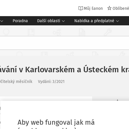
Můj šanon
Oblíben
Poradna
Další oblasti
Nabídka a předplatné
ávání v Karlovarském a Ústeckém kr
čitelský měsíčník
Vydání:
3/2021
ický výraznými rozdíly v kvalitě škol,
Oblíbené
cí výsledky a vedou k omezení rovnosti
Aby web fungoval jak má
 v podobě nerovností regionálních, ale i
Stáhnout