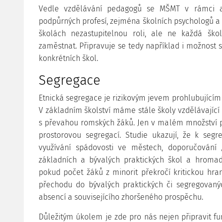
Vedle vzdělávání pedagogů se MŠMT v rámci a
podpůrných profesí, zejména školních psychologů a
školách nezastupitelnou roli, ale ne každá šk
zaměstnat. Připravuje se tedy například i možnost s
konkrétních škol.
Segregace
Etnická segregace je rizikovým jevem prohlubujícím 
V základním školství máme stále školy vzdělávající 
s převahou romských žáků. Jen v malém množství př
prostorovou segregací. Studie ukazují, že k se
využívání spádovosti ve městech, doporučování 
základních a bývalých praktických škol a hromad
pokud počet žáků z minorit překročí kritickou hra
přechodu do bývalých praktických či segregovaný
absencí a souvisejícího zhoršeného prospěchu.
Důležitým úkolem je zde pro nás nejen připravit f