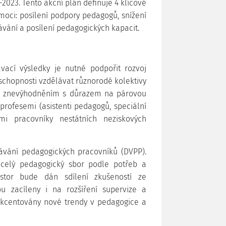
2023. Tento akční plán definuje 4 klíčové
omoci: posílení podpory pedagogů, snížení
vání a posílení pedagogických kapacit.
vací výsledky je nutné podpořit rozvoj
schopnosti vzdělávat různorodé kolektivy
ným znevýhodněním s důrazem na párovou
profesemi (asistenti pedagogů, speciální
mi pracovníky nestátních neziskových
lávání pedagogických pracovníků (DVPP).
celý pedagogický sbor podle potřeb a
ostor bude dán sdílení zkušeností ze
u zacíleny i na rozšíření supervize a
kcentovány nové trendy v pedagogice a