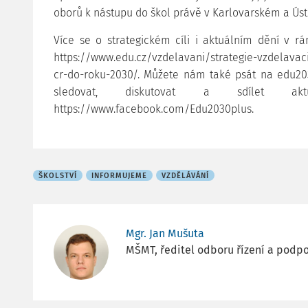
oborů k nástupu do škol právě v Karlovarském a Úst
Více se o strategickém cíli i aktuálním dění v r
https://www.edu.cz/vzdelavani/strategie-vzdelavaci-
cr-do-roku-2030/. Můžete nám také psát na edu2
sledovat, diskutovat a sdílet aktu
https://www.facebook.com/Edu2030plus.
ŠKOLSTVÍ
INFORMUJEME
VZDĚLÁVÁNÍ
Mgr. Jan Mušuta
MŠMT, ředitel odboru řízení a podpo