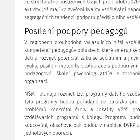
ve strukturálně postižených krajích pro období 2020–
aktivity, jež mají ke zvýšení kvality vzdělávání nap
segregačních tendencí, podporu předškolního vzdělá
Posílení podpory pedagogů
V regionech dlouhodobě vykazujících nižší vzdělá
kompetencí pedagogův oblastech, které směřují ke 
dětí a rozvíjet potenciál žáků se sociálním a ji
výuku, posílení metodiky spolupráce s podpůrnými 
pedagogové, školní psycholog atd.)a s terénní
organizací.
MŠMT plánuje rozvíjet tzv. programy dalšího vzdě
Tyto programy budou pořádané na zakázku pro 
problémů konkrétní školy a lokality. Větší pr
vzdělávacích programů s kolegy. Programy budo
koučování, obsahově pak budou v nabídce DVPP a
jednotlivých oborech.