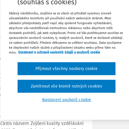
 i výběrových zjišťování realizovaných
(souhlas s cookies)
dků žáci z Prahy a nejníže se umísťují
Tisknout
Vážený návštěvníku, snažíme se ze všech sil přinášet vysokou úroveň
uživatelského komfortu při používání našich webových stránek. Mezi
základní předpoklady patří např. aby správně fungovalo vyhledávání,
abychom vás neobtěžovali nevhodnou reklamou nebo abychom měli
inuje řada problémů, které mohou být
Sdílet
dostatek podnětů, jak web vylepšovat. Proto od Vás potřebujeme souhlas se
. V České republice je extrémně silná
zpracováním souborů cookies, tj. malých souborů, které se dočasně ukládají
ve vašem prohlížeči. Předem děkujeme za udělení souhlasu. Data využijeme
a vzdělávacími výsledky, tedy dosažené
ke zlepšování našich služeb a přizpůsobení obsahu webu přímo Vám na
Poznámka
rodinným zázemím a místem bydliště. V
míru.
Oznámení o ochraně osobních údajů a souborů cookie
če s nízkým socioekonomickým statusem,
kvalitní bydlení,
exekuce apod.) Jedním z
Přijmout všechny soubory cookie
řispívá k omezenému tzv. pedagogickému
věře, že v prostředí s kumulací dětí s
Zamítnout vše kromě nutných cookies
ícího prostředí posilovat. Některé obce
plikují jejich vyčleňováním na okraj
Nastavení souborů cookie
é jednou z klíčových priorit, na které se
kčního plánu nové Strategie vzdělávací
 částis názvem Zvýšení kvality vzdělávání