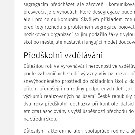
segregacím předcházet, ale zároveň i komunikovat
přesvědčit je o výhodách, které desegregace bude m
ale i pro celou komunitu. Skvělým příkladem zde 
před lety rozhodli s problémem segregace bojovat. 
neziskových organizací se jim podařilo žáky z vylou
škol po městě, ale nastavit i fungující model doučov
Předškolní vzdělávání
Důležitou roli ve vyrovnávání nerovností ve vzděláv
podle zahraničních studií výrazný vliv na rozvoj 
znevýhodněného prostředí do základních škol a další
přitom přenášejí i na rodiny podpořených dětí. Jak 
výzkumů realizovaných na území České republiky, 
dva roky předškolní docházky při kontrole dalších 
etnicita) asociovány s vyšší úspěšností přechodu do
na střední školu.
Důležitým faktorem je ale i spolupráce rodiny a šk