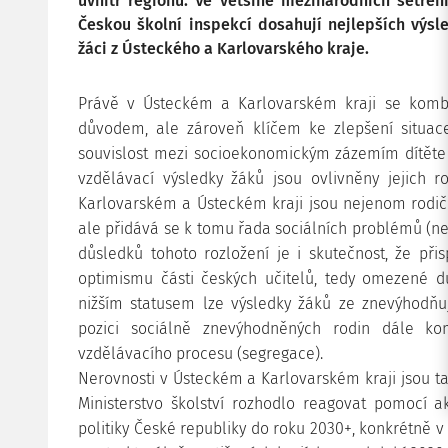
uvnitř regionů. Ve většině mezinárodních šetření
Českou školní inspekcí dosahují nejlepších výsle
žáci z Ústeckého a Karlovarského kraje.
Právě v Ústeckém a Karlovarském kraji se komb
důvodem, ale zároveň klíčem ke zlepšení situace
souvislost mezi socioekonomickým zázemím dítěte 
vzdělávací výsledky žáků jsou ovlivněny jejich 
Karlovarském a Ústeckém kraji jsou nejenom rodi
ale přidává se k tomu řada sociálních problémů (ne
důsledků tohoto rozložení je i skutečnost, že p
optimismu části českých učitelů, tedy omezené dů
nižším statusem lze výsledky žáků ze znevýhodňuj
pozici sociálně znevýhodněných rodin dále kom
vzdělávacího procesu (segregace).
Nerovnosti v Ústeckém a Karlovarském kraji jsou tak
Ministerstvo školství rozhodlo reagovat pomocí a
politiky České republiky do roku 2030+, konkrétně v