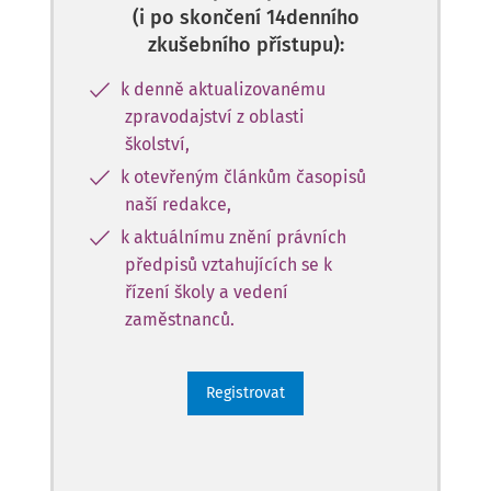
(i po skončení 14denního
zkušebního přístupu):
k denně aktualizovanému
zpravodajství z oblasti
školství,
k otevřeným článkům časopisů
naší redakce,
k aktuálnímu znění právních
předpisů vztahujících se k
řízení školy a vedení
zaměstnanců.
Registrovat