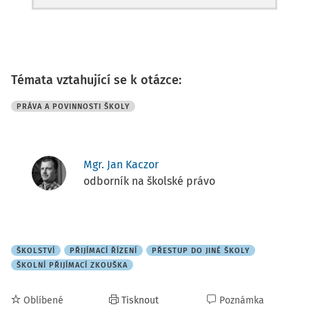
Témata vztahující se k otázce:
PRÁVA A POVINNOSTI ŠKOLY
Mgr. Jan Kaczor
odborník na školské právo
ŠKOLSTVÍ
PŘIJÍMACÍ ŘÍZENÍ
PŘESTUP DO JINÉ ŠKOLY
ŠKOLNÍ PŘIJÍMACÍ ZKOUŠKA
Oblíbené
Tisknout
Poznámka