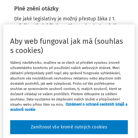
Plné znění otázky
Dle jaké legislativy je možný přestup žáka z 1.
ročníku střední školy ze Slovenska do 1. ročníku
střední školy v ČR. Žák nekonal přijímací řízení v
ČR. Přestup je možný jen mezi školami, které jsou
Aby web fungoval jak má (souhlas
zapsané ve Školském rejstříku, nelze tedy
s cookies)
postupovat dle §66 odst. 4. školského zákona.
Vážený návštěvníku, snažíme se ze všech sil přinášet vysokou úroveň
uživatelského komfortu při používání našich webových stránek. Mezi
základní předpoklady patří např. aby správně fungovalo vyhledávání,
abychom vás neobtěžovali nevhodnou reklamou nebo abychom měli
dostatek podnětů, jak web vylepšovat. Proto od Vás potřebujeme
Odpověď
souhlas se zpracováním souborů cookies, tj. malých souborů, které se
dočasně ukládají ve vašem prohlížeči. Předem děkujeme za udělení
souhlasu. Data využijeme ke zlepšování našich služeb a přizpůsobení
obsahu webu přímo Vám na míru.
Oznámení o ochraně osobních údajů a
souborů cookie
Máte předplatné?
Přihlaste se.
Zamítnout vše kromě nutných cookies