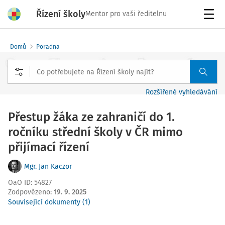
Řízení školy
Mentor pro vaši ředitelnu
Menu
Domů
Poradna
Rozšířené vyhledávání
Přestup žáka ze zahraničí do 1.
ročníku střední školy v ČR mimo
přijímací řízení
Mgr. Jan Kaczor
OaO ID
:
54827
Zodpovězeno
:
19. 9. 2025
Související dokumenty (1)