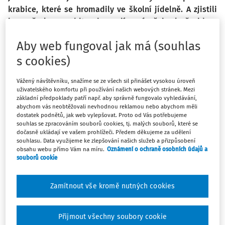
krabice, které se hromadily ve školní jídelně. A zjistili
jsme, že lze vyrobit nejen zajímavé věci, ale že jde s
krabicemi hrát i různé hry. Kromě krabic z jídelny jsme
Aby web fungoval jak má (souhlas
přidali i kulaté krabičky od sýrů, menší krabičky od léků
a také krabičky od zápalek a kancelářských papírů. Užili
s cookies)
jsme si týden plný zábavy a naše aktivity a nápady
nejsou zcela jistě u konce.
Vážený návštěvníku, snažíme se ze všech sil přinášet vysokou úroveň
uživatelského komfortu při používání našich webových stránek. Mezi
základní předpoklady patří např. aby správně fungovalo vyhledávání,
abychom vás neobtěžovali nevhodnou reklamou nebo abychom měli
Říkaly si krabice, že překrásné jsou velice.
dostatek podnětů, jak web vylepšovat. Proto od Vás potřebujeme
souhlas se zpracováním souborů cookies, tj. malých souborů, které se
Děti si je oblíbily a krásně je ozdobily.
dočasně ukládají ve vašem prohlížeči. Předem děkujeme za udělení
souhlasu. Data využijeme ke zlepšování našich služeb a přizpůsobení
Krabicový zámek, krabicový robot,
obsahu webu přímo Vám na míru.
Oznámení o ochraně osobních údajů a
souborů cookie
krabicový slon, co má papírový chobot.
Zamítnout vše kromě nutných cookies
Obrázky na krabici, tvary z barevného papíru,
děti všechno zvládly a vytvořily na míru.
Přijmout všechny soubory cookie