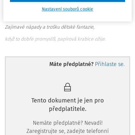
Barevná písmenka a barevná slova,
Nastavení souborů cookie
psaly pastelkami na krabici a vytvářely slova.
Zajímavé nápady a trošku dětské fantazie,
když to dobře promyslíš, papírová krabice ožije.
Na krabici nama
Máte předplatné?
Přihlaste se.
Tento dokument je jen pro
předplatitele.
Nemáte předplatné? Nevadí!
Zaregistrujte se, zadejte telefonní