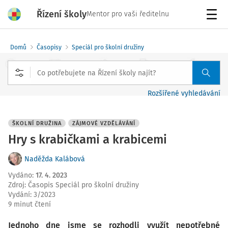
Řízení školy
Mentor pro vaši ředitelnu
Menu
Domů
Časopisy
Speciál pro školní družiny
Rozšířené vyhledávání
ŠKOLNÍ DRUŽINA
ZÁJMOVÉ VZDĚLÁVÁNÍ
Hry s krabičkami a krabicemi
Naděžda Kalábová
Vydáno
:
17. 4. 2023
Zdroj
:
Časopis Speciál pro školní družiny
Vydání:
3/2023
9 minut čtení
Jednoho dne jsme se rozhodli využít nepotřebné