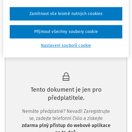
třeba také zapracovat do školního řádu, do řádů
odborných pracoven. Rizika vyplývající z přístupu žáků
Zamítnout vše kromě nutných cookies
na internet je třeba zakomponovat také do minimálního
preventivního programu.
Přijmout všechny soubory cookie
Nastavení souborů cookie
Máte předplatné?
Přihlaste se.
Tento dokument je jen pro
předplatitele.
Nemáte předplatné? Nevadí! Zaregistrujte
se, zadejte telefonní číslo a získejte
zdarma plný přístup do webové aplikace