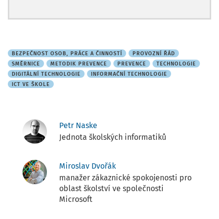
BEZPEČNOST OSOB, PRÁCE A ČINNOSTÍ
PROVOZNÍ ŘÁD
SMĚRNICE
METODIK PREVENCE
PREVENCE
TECHNOLOGIE
DIGITÁLNÍ TECHNOLOGIE
INFORMAČNÍ TECHNOLOGIE
ICT VE ŠKOLE
Petr Naske
Jednota školských informatiků
Miroslav Dvořák
manažer zákaznické spokojenosti pro
oblast školství ve společnosti
Microsoft