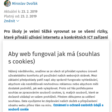
Miroslav Dvořák
Aktuální k
:
23. 2. 2019
Platný od
:
23. 2. 2019
Změnit
Pro školy je velmi těžké vyrovnat se se všemi riziky,
které přináší užívání internetu a konkrétních ICT zařízení
při výuce. V základním nastavení je třeba řešit
kybernetická rizika pro organizaci jako celek, ochranu
Aby web fungoval jak má (souhlas
dat žáků i zaměstnanců školy. Dále je třeba ošetřit
s cookies)
pravidla a prostředí pro kontakt žáků s technologiemi a
internetem. Zcela zásadní je přemýšlet o určení rolí a
Vážený návštěvníku, snažíme se ze všech sil přinášet vysokou úroveň
vhodnou dělbu práv a povinností mezi všechny aktéry
uživatelského komfortu při používání našich webových stránek. Mezi
budování školy jako bezpečného místa pro výchovu a
základní předpoklady patří např. aby správně fungovalo vyhledávání,
abychom vás neobtěžovali nevhodnou reklamou nebo abychom měli
vzdělávání. Nabízíme inspiraci pro jednotlivé oblasti
dostatek podnětů, jak web vylepšovat. Proto od Vás potřebujeme
života školy, kde je nutné u technologických rizik
souhlas se zpracováním souborů cookies, tj. malých souborů, které se
preventivně stanovovat vhodná opatření a formou
dočasně ukládají ve vašem prohlížeči. Předem děkujeme za udělení
souhlasu. Data využijeme ke zlepšování našich služeb a přizpůsobení
interních pravidel školy informovat všechny aktéry.
obsahu webu přímo Vám na míru.
Oznámení o ochraně osobních údajů a
Základní pravidla o používání internetu a technologií je
souborů cookie