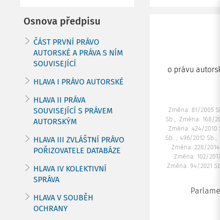
Osnova předpisu
ČÁST PRVNÍ PRÁVO
AUTORSKÉ A PRÁVA S NÍM
SOUVISEJÍCÍ
o právu autors
HLAVA I PRÁVO AUTORSKÉ
HLAVA II PRÁVA
SOUVISEJÍCÍ S PRÁVEM
Změna: 81/2005 S
Sb.
Změna: 168/2
AUTORSKÝM
Změna: 424/2010 
Sb. , 496/2012 Sb.
HLAVA III ZVLÁŠTNÍ PRÁVO
Změna: 228/2014
POŘIZOVATELE DATABÁZE
Změna: 102/2017
Změna: 94/2021 S
HLAVA IV KOLEKTIVNÍ
SPRÁVA
Parlamen
HLAVA V SOUBĚH
OCHRANY