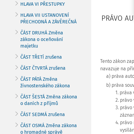
HLAVA VI PŘESTUPKY
HLAVA VII USTANOVENÍ
PRÁVO AU
PŘECHODNÁ A ZÁVĚREČNÁ
ČÁST DRUHÁ Změna
zákona o oceňování
majetku
ČÁST TŘETÍ zrušena
Tento zákon zap
ČÁST ČTVRTÁ zrušena
navazuje na pří
a) práva auto
ČÁST PÁTÁ Změna
b) práva souv
živnostenského zákona
1. práva
ČÁST ŠESTÁ Změna zákona
2. právo
o daních z příjmů
3. právo
ČÁST SEDMÁ zrušena
zázna
4. právo
ČÁST OSMÁ Změna zákona
vysílán
o hromadné správě