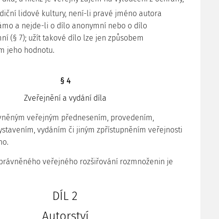
adiční lidové kultury, není-li pravé jméno autora
mo a nejde-li o dílo anonymní nebo o dílo
í (§ 7); užít takové dílo lze jen způsobem
ím jeho hodnotu.
§ 4
Zveřejnění a vydání díla
ávněným veřejným přednesením, provedením,
stavením, vydáním či jiným zpřístupněním veřejnosti
no.
právněného veřejného rozšiřování rozmnoženin je
DÍL 2
Autorství