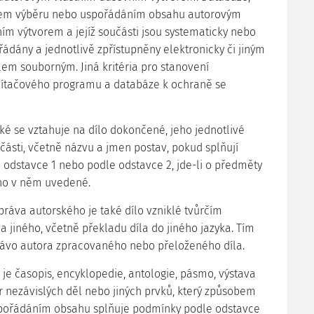
bem výběru nebo uspořádáním obsahu autorovým
ím výtvorem a jejíž součásti jsou systematicky nebo
ádány a jednotlivě zpřístupněny elektronicky či jiným
lem souborným. Jiná kritéria pro stanovení
čítačového programu a databáze k ochraně se
ské se vztahuje na dílo dokončené, jeho jednotlivé
části, včetně názvu a jmen postav, pokud splňují
odstavce 1 nebo podle odstavce 2, jde-li o předměty
ho v něm uvedené.
ráva autorského je také dílo vzniklé tvůrčím
a jiného, včetně překladu díla do jiného jazyka. Tím
rávo autora zpracovaného nebo přeloženého díla.
o je časopis, encyklopedie, antologie, pásmo, výstava
r nezávislých děl nebo jiných prvků, který způsobem
pořádáním obsahu splňuje podmínky podle odstavce