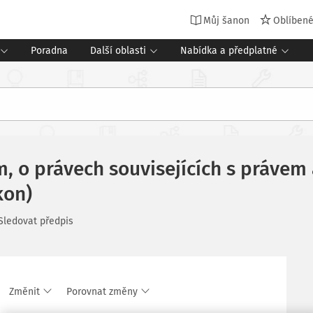
Můj šanon
Oblíben
Poradna
Další oblasti
Nabídka a předplatné
m, o právech souvisejících s práve
kon)
Sledovat předpis
Změnit
Porovnat změny