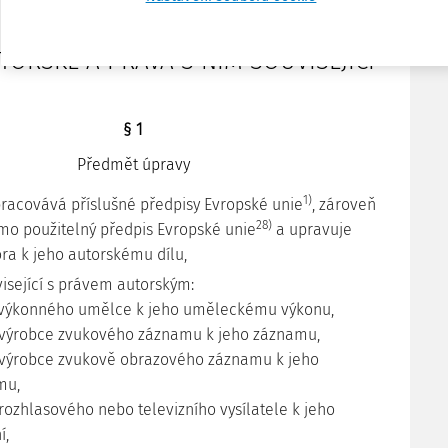
ČÁST PRVNÍ
TORSKÉ A PRÁVA S NÍM SOUVISEJÍCÍ
§ 1
Předmět úpravy
1)
racovává příslušné předpisy Evropské unie
, zároveň
28)
mo použitelný předpis Evropské unie
a upravuje
ra k jeho autorskému dílu,
isející s právem autorským:
 výkonného umělce k jeho uměleckému výkonu,
 výrobce zvukového záznamu k jeho záznamu,
 výrobce zvukově obrazového záznamu k jeho
mu,
 rozhlasového nebo televizního vysílatele k jeho
í,