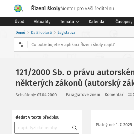
Řízení školy
Mentor pro vaši ředitelnu
Úvod
Aktuality
Témata
Kalendář
Časopisy
Domů
Další oblasti
Legislativa
121/2000 Sb. o právu autorské
některých zákonů (autorský zá
Paragrafové znění
Komentář
Schválený
:
07.04.2000
Hledat v textu předpisu
Platný od
:
1. 7. 2025