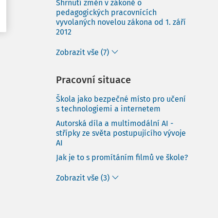
Shrnutí změn v zákoně o
pedagogických pracovnících
vyvolaných novelou zákona od 1. září
2012
Zobrazit vše (7)
Pracovní situace
Škola jako bezpečné místo pro učení
s technologiemi a internetem
Autorská díla a multimodální AI -
střípky ze světa postupujícího vývoje
AI
Jak je to s promítáním filmů ve škole?
Zobrazit vše (3)