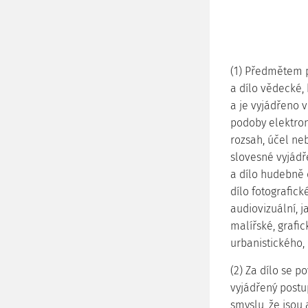
(1) Předmětem p
a dílo vědecké,
a je vyjádřeno 
podoby elektron
rozsah, účel neb
slovesné vyjádř
a dílo hudebně 
dílo fotografic
audiovizuální, j
malířské, grafic
urbanistického, 
(2) Za dílo se p
vyjádřený postu
smyslu, že jsou