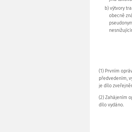
b) výtvory tr
obecně zná
pseudonymn
nesnižujíc
(1) Prvním opr
předvedením, vy
je dílo zveřejně
(2) Zahájením o
dílo vydáno.