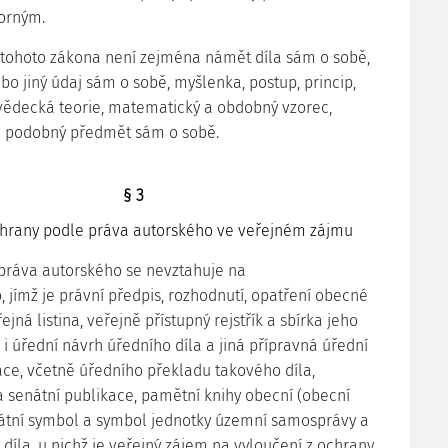
borným.
 tohoto zákona není zejména námět díla sám o sobě,
bo jiný údaj sám o sobě, myšlenka, postup, princip,
vědecká teorie, matematický a obdobný vzorec,
f a podobný předmět sám o sobě.
§ 3
chrany podle práva autorského ve veřejném zájmu
práva autorského se nevztahuje na
o, jímž je právní předpis, rozhodnutí, opatření obecné
ejná listina, veřejně přístupný rejstřík a sbírka jeho
ož i úřední návrh úředního díla a jiná přípravná úřední
e, včetně úředního překladu takového díla,
 senátní publikace, pamětní knihy obecní (obecní
státní symbol a symbol jednotky územní samosprávy a
 díla, u nichž je veřejný zájem na vyloučení z ochrany,