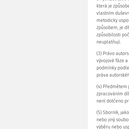
která je způso
vlastním duševn
metodicky uspoř
způsobem, je dí
způsobilosti po
neuplatňují.
(3) Právo autor
vývojové fáze a 
podmínky podle 
práva autorské
(4) Předmětem p
zpracováním díl
není dotčeno p
(5) Sborník, jak
nebo jiný soubo
výběru nebo us