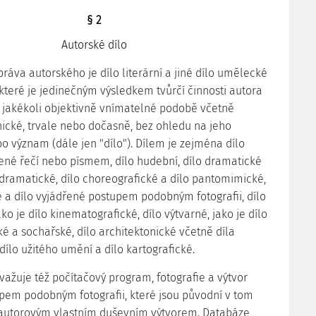
§ 2
Autorské dílo
ráva autorského je dílo literární a jiné dílo umělecké
 které je jedinečným výsledkem tvůrčí činnosti autora
v jakékoli objektivně vnímatelné podobě včetně
ické, trvale nebo dočasně, bez ohledu na jeho
o význam (dále jen "dílo"). Dílem je zejména dílo
ené řečí nebo písmem, dílo hudební, dílo dramatické
dramatické, dílo choreografické a dílo pantomimické,
ké a dílo vyjádřené postupem podobným fotografii, dílo
ako je dílo kinematografické, dílo výtvarné, jako je dílo
ké a sochařské, dílo architektonické včetně díla
dílo užitého umění a dílo kartografické.
ovažuje též počítačový program, fotografie a výtvor
pem podobným fotografii, které jsou původní v tom
 autorovým vlastním duševním výtvorem. Databáze,