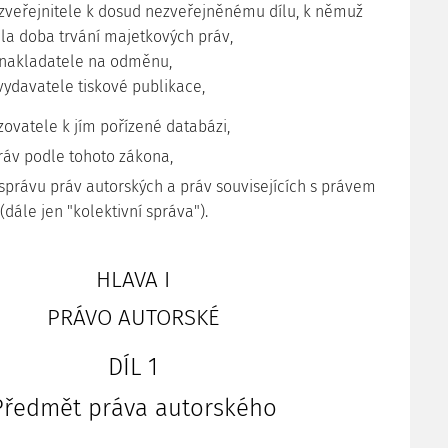
 zveřejnitele k dosud nezveřejněnému dílu, k němuž
la doba trvání majetkových práv,
 nakladatele na odměnu,
 vydavatele tiskové publikace,
zovatele k jím pořízené databázi,
ráv podle tohoto zákona,
 správu práv autorských a práv souvisejících s právem
dále jen "kolektivní správa").
HLAVA I
PRÁVO AUTORSKÉ
DÍL 1
Předmět práva autorského