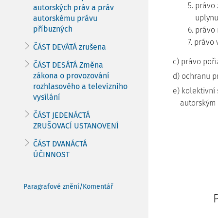
5. právo
autorských práv a práv
uplynu
autorskému právu
příbuzných
6. právo
7. právo
ČÁST DEVÁTÁ zrušena
c) právo poři
ČÁST DESÁTÁ Změna
zákona o provozování
d) ochranu p
rozhlasového a televizního
e) kolektivní
vysílání
autorským (
ČÁST JEDENÁCTÁ
ZRUŠOVACÍ USTANOVENÍ
ČÁST DVANÁCTÁ
ÚČINNOST
Paragrafové znění/Komentář