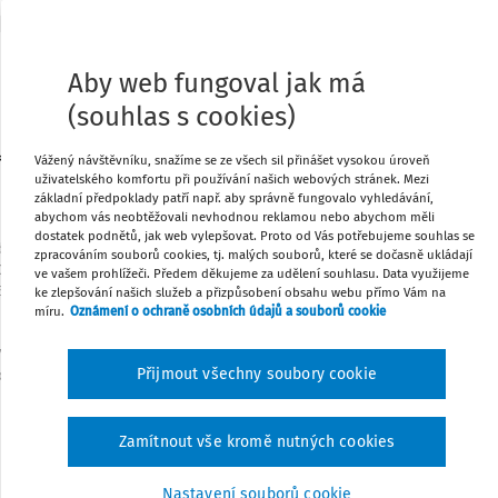
Aby web fungoval jak má
121/2000 Sb.
ZÁKON
(souhlas s cookies)
ze dne 7. dubna 2000
kém, o právech souvisejících s právem autorským a o
Vážený návštěvníku, snažíme se ze všech sil přinášet vysokou úroveň
uživatelského komfortu při používání našich webových stránek. Mezi
změně některých zákonů
základní předpoklady patří např. aby správně fungovalo vyhledávání,
(autorský zákon)
abychom vás neobtěžovali nevhodnou reklamou nebo abychom měli
dostatek podnětů, jak web vylepšovat. Proto od Vás potřebujeme souhlas se
b.
Změna: 61/2006 Sb.
Změna: 216/2006 Sb.
Změna: 186/2006
zpracováním souborů cookies, tj. malých souborů, které se dočasně ukládají
008 Sb.
Změna: 41/2009 Sb.
Změna: 227/2009 Sb., 153/2010 Sb.
ve vašem prohlížeči. Předem děkujeme za udělení souhlasu. Data využijeme
Sb.
Změna: 420/2011 Sb.
Změna: 375/2011 Sb.
Změna: 18/2012
ke zlepšování našich služeb a přizpůsobení obsahu webu přímo Vám na
Změna: 156/2013 Sb.
míru.
Oznámení o ochraně osobních údajů a souborů cookie
Změna: 303/2013 Sb.
Změna: 64/2014 Sb.
 Sb.
Změna: 355/2014 Sb., 356/2014 Sb.
Změna: 298/2016 Sb.
 Sb.
Změna: 250/2016 Sb., 183/2017 Sb.
Změna: 50/2019 Sb.
Přijmout všechny soubory cookie
b.
Změna: 429/2022 Sb.
Změna: 277/2019 Sb.
Změna: 480/2024
Sb.
Změna: 218/2025 Sb.
t se usnesl na tomto zákoně České republiky:
Zamítnout vše kromě nutných cookies
Nastavení souborů cookie