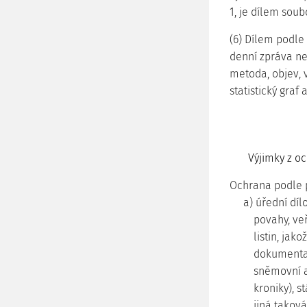
1, je dílem sou
(6) Dílem podle
denní zpráva ne
metoda, objev, 
statistický gra
Výjimky z o
Ochrana podle 
a) úřední díl
povahy, veř
listin, jak
dokumentac
sněmovní a
kroniky), 
jiná taková