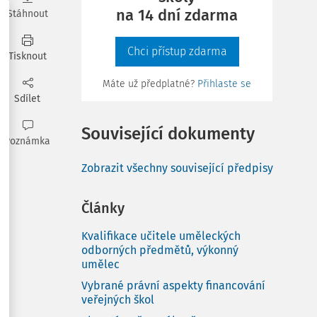
na 14 dní zdarma
Stáhnout
Chci přístup zdarma
Tisknout
Máte už předplatné?
Přihlaste se
Sdílet
Související dokumenty
Poznámka
Zobrazit všechny související předpisy
Články
Kvalifikace učitele uměleckých
odborných předmětů, výkonný
umělec
Vybrané právní aspekty financování
veřejných škol