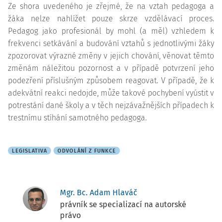
Ze shora uvedeného je zřejmé, že na vztah pedagoga a
žáka nelze nahlížet pouze skrze vzdělávací proces.
Pedagog jako profesionál by mohl (a měl) vzhledem k
frekvenci setkávání a budování vztahů s jednotlivými žáky
zpozorovat výrazné změny v jejich chování, věnovat těmto
změnám náležitou pozornost a v případě potvrzení jeho
podezření příslušným způsobem reagovat. V případě, že k
adekvátní reakci nedojde, může takové pochybení vyústit v
potrestání dané školy a v těch nejzávažnějších případech k
trestnímu stíhání samotného pedagoga.
LEGISLATIVA
ODVOLÁNÍ Z FUNKCE
Mgr. Bc. Adam Hlaváč
právník se specializací na autorské
právo