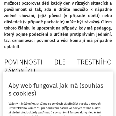
možnost pozorovat děti každý den v různých situacích a
povšimnout si tak, zda u dítěte nedošlo k nápadné
změně chování, jejíž původ (v případě oběti) nebo
důsledek (v případě pachatele) může být závažný. Cílem
tohoto článku je upozornit na případy, kdy má pedagog,
který pojme podezření o určitém protiprávním jednání,
tzv. oznamovací povinnost a vůči komu ji má případně
uplatnit.
POVINNOSTI DLE TRESTNÍHO
ZÁKONÍKU
Zákon č. 40/2009 Sb., trestní zákoník, ve znění pozdějších
Aby web fungoval jak má (souhlas
předpisů (dále jen „TZ“), obsahuje dvě skutkové podstaty
s cookies)
vztahující se k situacím, kdy má někdo povědomí o trestné
činnosti jiné osoby a přitom neučiní odpovídající opatření.
Vážený návštěvníku, snažíme se ze všech sil přinášet vysokou úroveň
Jedná se o trestný čin nepřekažení trestného činu dle
§ 367
uživatelského komfortu při používání našich webových stránek. Mezi
TZ a trestný čin neoznámení trestného činu dle § 368 TZ.
základní předpoklady patří např. aby správně fungovalo vyhledávání,