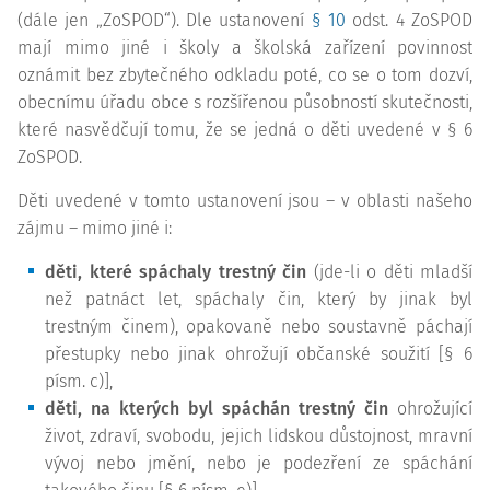
(dále jen „ZoSPOD“). Dle ustanovení
§ 10
odst. 4 ZoSPOD
mají mimo jiné i školy a školská zařízení povinnost
oznámit bez zbytečného odkladu poté, co se o tom dozví,
obecnímu úřadu obce s rozšířenou působností skutečnosti,
které nasvědčují tomu, že se jedná o děti uvedené v § 6
ZoSPOD.
Děti uvedené v tomto ustanovení jsou – v oblasti našeho
zájmu – mimo jiné i:
děti, které spáchaly trestný čin
(jde-li o děti mladší
než patnáct let, spáchaly čin, který by jinak byl
trestným činem), opakovaně nebo soustavně páchají
přestupky nebo jinak ohrožují občanské soužití [§ 6
písm. c)],
děti, na kterých byl spáchán trestný čin
ohrožující
život, zdraví, svobodu, jejich lidskou důstojnost, mravní
vývoj nebo jmění, nebo je podezření ze spáchání