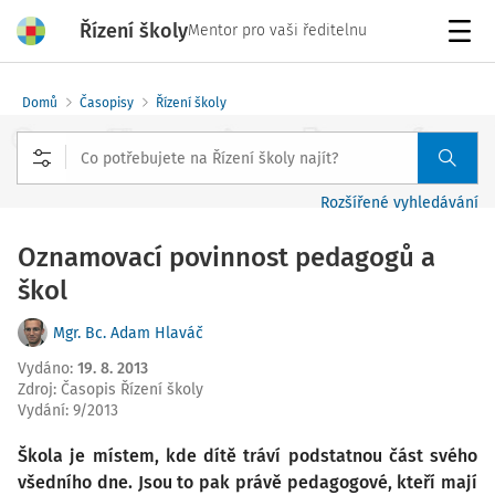
Řízení školy
Mentor pro vaši ředitelnu
Menu
Domů
Časopisy
Řízení školy
Rozšířené vyhledávání
Oznamovací povinnost pedagogů a
škol
Mgr. Bc. Adam Hlaváč
Vydáno
:
19. 8. 2013
Zdroj
:
Časopis Řízení školy
Vydání:
9/2013
Škola je místem, kde dítě tráví podstatnou část svého
všedního dne. Jsou to pak právě pedagogové, kteří mají