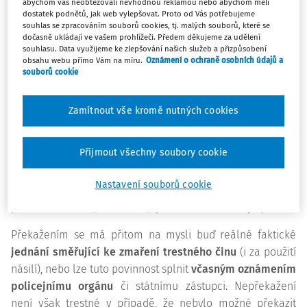
abychom vás neobtěžovali nevhodnou reklamou nebo abychom měli
dostatek podnětů, jak web vylepšovat. Proto od Vás potřebujeme
Nepřekažení trestného činu se vztahuje na případy, kdy se
souhlas se zpracováním souborů cookies, tj. malých souborů, které se
jakákoliv trestně odpovědná fyzická osoba, tedy i pedagog,
dočasně ukládají ve vašem prohlížeči. Předem děkujeme za udělení
souhlasu. Data využijeme ke zlepšování našich služeb a přizpůsobení
hodnověrným způsobem dozví, že jiný připravuje některý z
obsahu webu přímo Vám na míru.
Oznámení o ochraně osobních údajů a
trestných činů výslovně uvedených v § 367 TZ, a přitom jej
souborů cookie
nepřekazí. Zda se osoba dozvěděla o přípravě či páchání
trestného činu hodnověrným způsobem, je třeba
Zamítnout vše kromě nutných cookies
posuzovat v každém případě individuálně, ale může se tak
stát jak vlastním pozorováním, tak z jiných důvěrných
Přijmout všechny soubory cookie
zdrojů. Trestnými činy, které má každý povinnost překazit
dle tohoto ustanovení, jsou ty nejzávažnější trestné činy,
Nastavení souborů cookie
jako například vražda, těžké ublížení na zdraví, loupež,
pohlavní zneužití, znásilnění, týrání svěřené osoby apod.
Překažením se má přitom na mysli buď reálné faktické
jednání směřující ke zmaření trestného činu
(i za použití
násilí), nebo lze tuto povinnost splnit
včasným oznámením
policejnímu orgánu
či státnímu zástupci. Nepřekažení
není však trestné v případě, že nebylo možné překazit