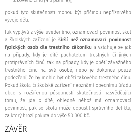
takového činu [§ 6 písm. e)],
pokud tyto skutečnosti mohou být příčinou nepříznivého
vývoje dětí.
Jak vyplývá z výše uvedeného, oznamovací povinnost škol
a školských zařízení je
širší než oznamovací povinnost
fyzických osob dle trestního zákoníku
a vztahuje se jak
na případy, kdy je dítě pachatelem trestných či jiných
protiprávních činů, tak na případy, kdy je obětí závažného
trestného činu na své osobě, nebo je dokonce pouze
podezření, že by mohlo být obětí takového trestného činu.
Pokud škola či školské zařízení neoznámí obecnímu úřadu
obce s rozšířenou působností skutečnosti nasvědčující
tomu, že jde o dítě, ohledně něhož má oznamovací
povinnost, pak se škola může dopustit správního deliktu,
za který hrozí pokuta do výše 50 000 Kč.
ZÁVĚR