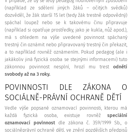
V případě, že by se tedy pedagog hodnověrným způsobem
(například ze sdělení jiných žáků – očitých svědků)
dozvěděl, že žák starší 15 let (tedy žák trestně odpovědný)
spáchal loupež nebo se k takovému činu připravuje
(například si opatřuje prostředky, jako je kukla, nůž apod.),
má s ohledem na výše uvedené povinnost spáchaný
trestný čin oznámit nebo připravovaný trestný čin překazit,
a to například rovněž oznámením. Pokud pedagog (ale i
jakákoliv jiná fyzická osoba se stejnými informacemi) tuto
zákonnou povinnost nesplní, hrozí mu trest
odnětí
svobody až na 3 roky.
POVINNOSTI DLE ZÁKONA O
SOCIÁLNĚ-PRÁVNÍ OCHRANĚ DĚTÍ
Vedle výše popsané oznamovací povinnosti, kterou má
každá fyzická osoba, existuje rovněž
speciální
oznamovací povinnost
dle zákona č. 359/1999 Sb., o
sociálněprávní ochraně dětí, ve znění pozdějších předpisů