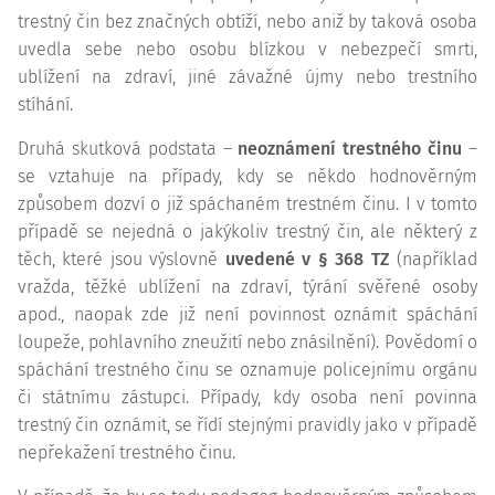
trestný čin bez značných obtíží, nebo aniž by taková osoba
uvedla sebe nebo osobu blízkou v nebezpečí smrti,
ublížení na zdraví, jiné závažné újmy nebo trestního
stíhání.
Druhá skutková podstata –
neoznámení trestného činu
–
se vztahuje na případy, kdy se někdo hodnověrným
způsobem dozví o již spáchaném trestném činu. I v tomto
případě se nejedná o jakýkoliv trestný čin, ale některý z
těch, které jsou výslovně
uvedené v § 368 TZ
(například
vražda, těžké ublížení na zdraví, týrání svěřené osoby
apod., naopak zde již není povinnost oznámit spáchání
loupeže, pohlavního zneužití nebo znásilnění). Povědomí o
spáchání trestného činu se oznamuje policejnímu orgánu
či státnímu zástupci. Případy, kdy osoba není povinna
trestný čin oznámit, se řídí stejnými pravidly jako v případě
nepřekažení trestného činu.