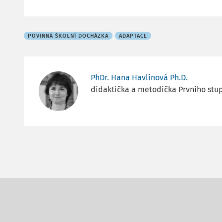
POVINNÁ ŠKOLNÍ DOCHÁZKA
ADAPTACE
PhDr. Hana Havlínová Ph.D.
didaktička a metodička Prvního stu