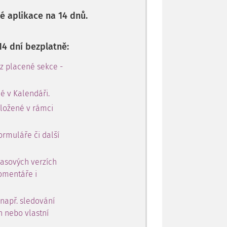
 aplikace na 14 dnů.
14 dní bezplatně:
 z placené sekce -
é v Kalendáři.
oložené v rámci
ormuláře či další
časových verzích
omentáře i
 např. sledování
h nebo vlastní