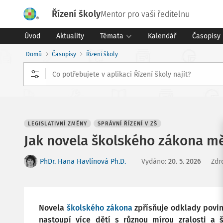
Řízení školy
Mentor pro vaši ředitelnu
Úvod
Aktuality
Témata
Kalendář
Časopisy
Domů
Časopisy
Řízení školy
LEGISLATIVNÍ ZMĚNY
SPRÁVNÍ ŘÍZENÍ V ZŠ
Jak novela školského zákona mě
PhDr. Hana Havlínová Ph.D.
Vydáno
:
20. 5. 2026
Zdr
Novela
školského zákona
zpřísňuje odklady povin
nastoupí více dětí s různou mírou zralosti a 