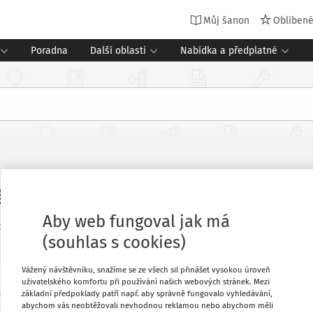
Můj šanon
Oblíben
Poradna
Další oblasti
Nabídka a předplatné
ní začátek školní docházky
Aby web fungoval jak má
oj
:
Časopis Řízení školy
Vydání:
6/2026
8 minut čtení
(souhlas s cookies)
Vážený návštěvníku, snažíme se ze všech sil přinášet vysokou úroveň
uživatelského komfortu při používání našich webových stránek. Mezi
né školní docházky. Do prvních tříd tak
Oblíbené
základní předpoklady patří např. aby správně fungovalo vyhledávání,
abychom vás neobtěžovali nevhodnou reklamou nebo abychom měli
školy na to musejí reagovat citlivě –