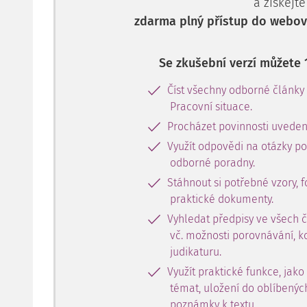
a získejte
zdarma plný přístup do webové
Se zkušební verzí můžete 
Číst všechny odborné články
Pracovní situace.
Procházet povinnosti uveden
Využít odpovědi na otázky p
odborné poradny.
Stáhnout si potřebné vzory, f
praktické dokumenty.
Vyhledat předpisy ve všech 
vč. možnosti porovnávání, k
judikaturu.
Využít praktické funkce, jako
témat, uložení do oblíbenýc
poznámky k textu.