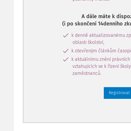
A dále máte k dispoz
(i po skončení 14denního zk
k denně aktualizovanému zpr
oblasti školství,
k otevřeným článkům časopi
k aktuálnímu znění právních
vztahujících se k řízení škol
zaměstnanců.
Registrovat