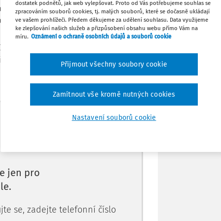
dostatek podnětů, jak web vylepšovat. Proto od Vás potřebujeme souhlas se
m na výkon a větší podporou každého
zpracováním souborů cookies, tj. malých souborů, které se dočasně ukládají
Stáhnout
ráce s rodiči.
ve vašem prohlížeči. Předem děkujeme za udělení souhlasu. Data využijeme
ke zlepšování našich služeb a přizpůsobení obsahu webu přímo Vám na
míru.
Oznámení o ochraně osobních údajů a souborů cookie
Tisknout
činná od 1. 9. 2025 mění podmínky pro
ich dlouhodobě kritizovaný vysoký počet.
Přijmout všechny soubory cookie
1. roč
Sdílet
Zamítnout vše kromě nutných cookies
Poznámka
Máte předplatné?
Přihlaste se.
Nastavení souborů cookie
e jen pro
le.
te se, zadejte telefonní číslo