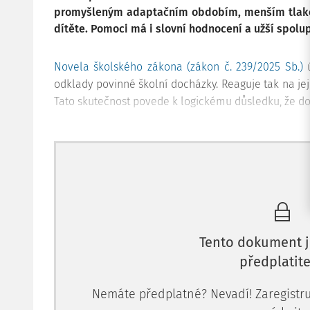
promyšleným adaptačním obdobím, menším tlake
dítěte. Pomoci má i slovní hodnocení a užší spolup
Novela školského zákona (zákon č. 239/2025 Sb.)
ú
odklady povinné školní docházky. Reaguje tak na jej
Tato skutečnost povede k logickému důsledku, že do 
Tento dokument j
předplatite
Nemáte předplatné? Nevadí! Zaregistruj