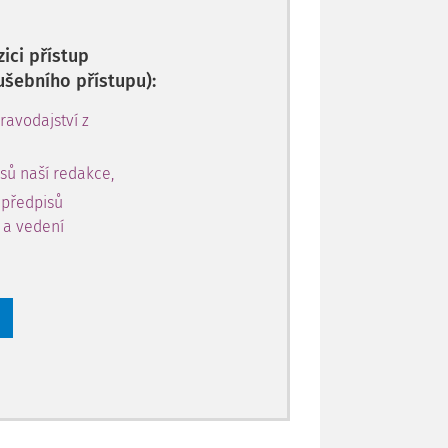
ici přístup
ušebního přístupu):
avodajství z
sů naší redakce,
 předpisů
y a vedení