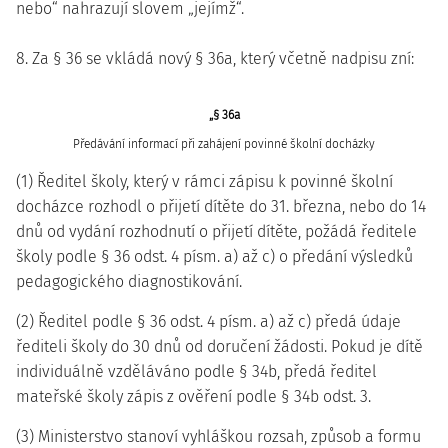
nebo“ nahrazují slovem „jejímž“.
8. Za § 36 se vkládá nový § 36a, který včetně nadpisu zní:
„§ 36a
Předávání informací při zahájení povinné školní docházky
(1) Ředitel školy, který v rámci zápisu k povinné školní
docházce rozhodl o přijetí dítěte do 31. března, nebo do 14
dnů od vydání rozhodnutí o přijetí dítěte, požádá ředitele
školy podle § 36 odst. 4 písm. a) až c) o předání výsledků
pedagogického diagnostikování.
(2) Ředitel podle § 36 odst. 4 písm. a) až c) předá údaje
řediteli školy do 30 dnů od doručení žádosti. Pokud je dítě
individuálně vzděláváno podle § 34b, předá ředitel
mateřské školy zápis z ověření podle § 34b odst. 3.
(3) Ministerstvo stanoví vyhláškou rozsah, způsob a formu