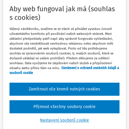
563/2004 Sb., o pedagogických pracovnících a o změně
Aby web fungoval jak má (souhlas
některých zákonů, ve znění pozdějších předpisů
s cookies)
Parlament se usnesl na tomto zákoně České republiky:
Vážený návštěvníku, snažíme se ze všech sil přinášet vysokou úroveň
uživatelského komfortu při používání našich webových stránek. Mezi
ČÁST PRVNÍ
základní předpoklady patří např. aby správně fungovalo vyhledávání,
abychom vás neobtěžovali nevhodnou reklamou nebo abychom měli
dostatek podnětů, jak web vylepšovat. Proto od Vás potřebujeme
Změna školského zákona
souhlas se zpracováním souborů cookies, tj. malých souborů, které se
dočasně ukládají ve vašem prohlížeči. Předem děkujeme za udělení
souhlasu. Data využijeme ke zlepšování našich služeb a přizpůsobení
Čl.I
obsahu webu přímo Vám na míru.
Oznámení o ochraně osobních údajů a
souborů cookie
Zákon č. 561/2004 Sb., o předškolním, základním, středním,
vyšším odborném a jiném vzdělávání (školský zákon), ve
Zamítnout vše kromě nutných cookies
znění zákona č. 383/2005 Sb., zákona č. 112/2006 Sb.,
zákona č. 158/2006 Sb., zákona č. 161/2006 Sb., zákona č.
Přijmout všechny soubory cookie
165/2006 Sb., zákona č. 179/2006 Sb., zákona č. 342/2006
Sb., zákona č. 624/2006 Sb., zákona č. 217/2007 Sb., zákona
Nastavení souborů cookie
č. 296/2007 Sb., zákona č. 343/2007 Sb., zákona č. 58/2008