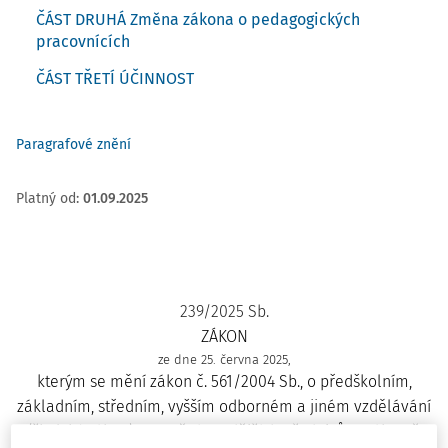
ČÁST DRUHÁ Změna zákona o pedagogických
pracovnících
ČÁST TŘETÍ ÚČINNOST
Paragrafové znění
Platný od
:
01.09.2025
239/2025 Sb.
ZÁKON
ze dne 25. června 2025,
kterým se mění zákon č. 561/2004 Sb., o předškolním,
základním, středním, vyšším odborném a jiném vzdělávání
(školský zákon), ve znění pozdějších předpisů, a zákon č.