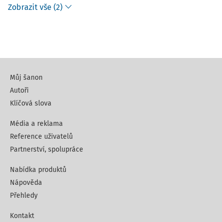
Zobrazit vše (2)
Můj šanon
Autoři
Klíčová slova
Média a reklama
Reference uživatelů
Partnerství, spolupráce
Nabídka produktů
Nápověda
Přehledy
Kontakt