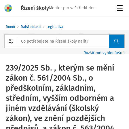
Řízení školy
Mentor pro vaši ředitelnu
Menu
Domů
Další oblasti
Legislativa
Rozšířené vyhledávání
239/2025 Sb. , kterým se mění
zákon č. 561/2004 Sb., o
předškolním, základním,
středním, vyšším odborném a
jiném vzdělávání (školský
zákon), ve znění pozdějších
předpisů, a zákon č. 563/2004