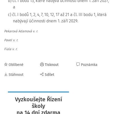
b) čl. I bodu 13, které nabývá účinnosti dnem 1. září 2027,
a
c) čl. I bodů 1, 2, 4, 7, 10, 12, 17 až 21 a čl. III bodu 1, která
nabývají účinnosti dnem 1. září 2029.
Pekarová Adamová v. r.
Pavel v. r.
Fiala v. r.
Oblíbené
Tisknout
Poznámka
Stáhnout
Sdílet
Vyzkoušejte Řízení
školy
na 14 dní zdarma