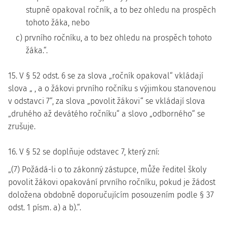
stupně opakoval ročník, a to bez ohledu na prospěch
tohoto žáka, nebo
c) prvního ročníku, a to bez ohledu na prospěch tohoto
žáka.“.
15. V § 52 odst. 6 se za slova „ročník opakoval“ vkládají
slova „ , a o žákovi prvního ročníku s výjimkou stanovenou
v odstavci 7“, za slova „povolit žákovi“ se vkládají slova
„druhého až devátého ročníku“ a slovo „odborného“ se
zrušuje.
16. V § 52 se doplňuje odstavec 7, který zní:
„(7) Požádá-li o to zákonný zástupce, může ředitel školy
povolit žákovi opakování prvního ročníku, pokud je žádost
doložena obdobně doporučujícím posouzením podle § 37
odst. 1 písm. a) a b).“.