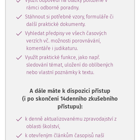
Využít odpovědi na otázky položené v
rámci odborné poradny.
Stáhnout si potřebné vzory, formuláře či
další praktické dokumenty.
Vyhledat předpisy ve všech časových
verzích vč. možnosti porovnávání,
komentáře i judikaturu.
Využít praktické funkce, jako např.
sledování témat, uložení do oblíbených
nebo vlastní poznámky k textu.
A dále máte k dispozici přístup
(i po skončení 14denního zkušebního
přístupu):
k denně aktualizovanému zpravodajství z
oblasti školství,
k otevřeným článkům časopisů naší