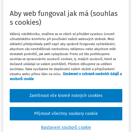
divadlem Theater Na de Dam představilo letos již
šestou edici pravidelného divadelního cyklu „Paměť
Aby web fungoval jak má (souhlas
jsme my“. Spolupráce s nizozemským divadlem probíhá
s cookies)
od roku 2019 a pražské inscenace se tak již tradičně
stala součástí mezinárodního projektu „Theatre of
Vážený návštěvníku, snažíme se ze všech sil přinášet vysokou úroveň
Remembrance“. Cílem je uvést autorskou inscenaci
uživatelského komfortu při používání našich webových stránek. Mezi
mladé generace studentů, která tematicky vychází ze
základní předpoklady patří např. aby správně fungovalo vyhledávání,
abychom vás neobtěžovali nevhodnou reklamou nebo abychom měli
skutečných příběhů pamětníků zaznamenaných
dostatek podnětů, jak web vylepšovat. Proto od Vás potřebujeme
dokumentaristy Post Bellum, a propojit studenty s již
souhlas se zpracováním souborů cookies, tj. malých souborů, které se
dočasně ukládají ve vašem prohlížeči. Předem děkujeme za udělení
integrovanými profesionálními umělci.
souhlasu. Data využijeme ke zlepšování našich služeb a přizpůsobení
obsahu webu přímo Vám na míru.
Oznámení o ochraně osobních údajů a
souborů cookie
Premiéra letošní inscenac
Zamítnout vše kromě nutných cookies
Máte předplatné?
Přihlaste se.
Přijmout všechny soubory cookie
Nastavení souborů cookie