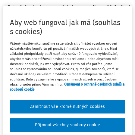
Pěstování zeleniny pro mě bylo pro velkou vášní už od
dětství. Začínala jsem na balkoně a nyní pokračuji ve
Aby web fungoval jak má (souhlas
své zahradě, kterou vedu jako přírodní a nepoužívám
žádnou chemii. Celkový stav životního prostředí mě
s cookies)
přivedl k myšlence vytvořit publikaci pro malé děti,
které tráví volné chvíle na zahradě. Cílem je děti
Vážený návštěvníku, snažíme se ze všech sil přinášet vysokou úroveň
uživatelského komfortu při používání našich webových stránek. Mezi
motivovat k zahrádkaření a ochraně životního prostředí.
základní předpoklady patří např. aby správně fungovalo vyhledávání,
Vznikl tak Deníček malého zahradníka.
abychom vás neobtěžovali nevhodnou reklamou nebo abychom měli
dostatek podnětů, jak web vylepšovat. Proto od Vás potřebujeme
souhlas se zpracováním souborů cookies, tj. malých souborů, které se
Přírodní zahrady se v poslední době dostávají do popředí
dočasně ukládají ve vašem prohlížeči. Předem děkujeme za udělení
souhlasu. Data využijeme ke zlepšování našich služeb a přizpůsobení
zájmu. Základní myšlenkou je snaha co
obsahu webu přímo Vám na míru.
Oznámení o ochraně osobních údajů a
souborů cookie
Zamítnout vše kromě nutných cookies
Máte předplatné?
Přihlaste se.
Přijmout všechny soubory cookie