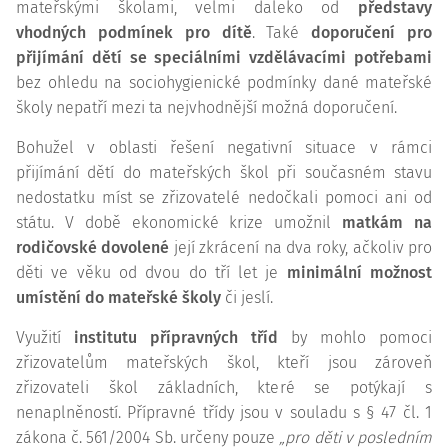
mateřskými školami, velmi daleko od
představy
vhodných podmínek pro dítě
. Také
doporučení pro
přijímání dětí se speciálními vzdělávacími potřebami
bez ohledu na sociohygienické podmínky dané mateřské
školy nepatří mezi ta nejvhodnější možná doporučení.
Bohužel v oblasti řešení negativní situace v rámci
přijímání dětí do mateřských škol při současném stavu
nedostatku míst se zřizovatelé nedočkali pomoci ani od
státu. V době ekonomické krize umožnil
matkám na
rodičovské dovolené
její zkrácení na dva roky, ačkoliv pro
děti ve věku od dvou do tří let je
minimální možnost
umístění do mateřské školy
či jeslí.
Využití
institutu přípravných tříd
by mohlo pomoci
zřizovatelům mateřských škol, kteří jsou zároveň
zřizovateli škol základních, které se potýkají s
nenaplněností. Přípravné třídy jsou v souladu s § 47 čl. 1
zákona č. 561/2004 Sb. určeny pouze
„pro děti v posledním