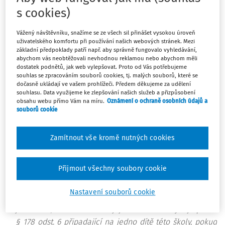
zajistit podmínky pro předškolní vzdělávání v posledním
s cookies)
roce před zahájením povinné školní docházky, které jsou
mu uloženy zmíněným školským zákonem. Nejdůležitějším
Vážený návštěvníku, snažíme se ze všech sil přinášet vysokou úroveň
uživatelského komfortu při používání našich webových stránek. Mezi
úkolem zřizovatele je tedy naplnění § 179 čl. 2.
základní předpoklady patří např. aby správně fungovalo vyhledávání,
abychom vás neobtěžovali nevhodnou reklamou nebo abychom měli
§ 179 čl. 2
dostatek podnětů, jak web vylepšovat. Proto od Vás potřebujeme
„Obec je povinna zajistit podmínky pro předškolní
souhlas se zpracováním souborů cookies, tj. malých souborů, které se
dočasně ukládají ve vašem prohlížeči. Předem děkujeme za udělení
vzdělávání v posledním roce před zahájením povinné
souhlasu. Data využijeme ke zlepšování našich služeb a přizpůsobení
školní docházky pro děti s místem trvalého pobytu na jejím
obsahu webu přímo Vám na míru.
Oznámení o ochraně osobních údajů a
souborů cookie
území a pro děti umístěné na jejím území v dětském
domově. Za tímto účelem obec:
Zamítnout vše kromě nutných cookies
zřídí mateřskou školu, nebo
zajistí předškolní vzdělávání v mateřské škole zřizované
Přijmout všechny soubory cookie
jinou obcí nebo svazkem obcí; v takovém případě je
obec povinna za každé dítě s místem trvalého pobytu na
Nastavení souborů cookie
jejím území, které navštěvuje mateřskou školu zřízenou
jinou obcí, hradit této obci její neinvestiční výdaje podle
§ 178 odst. 6 připadající na jedno dítě této školy, pokud