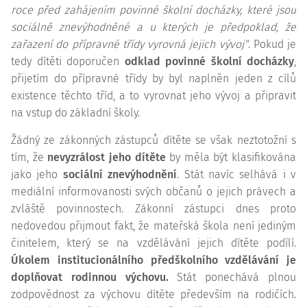
roce před zahájením povinné školní docházky, které jsou
sociálně znevýhodněné a u kterých je předpoklad, že
zařazení do přípravné třídy vyrovná jejich vývoj“
. Pokud je
tedy dítěti doporučen
odklad povinné školní docházky
,
přijetím do přípravné třídy by byl naplněn jeden z cílů
existence těchto tříd, a to vyrovnat jeho vývoj a připravit
na vstup do základní školy.
Žádný ze zákonných zástupců dítěte se však neztotožní s
tím, že
nevyzrálost jeho dítěte
by měla být klasifikována
jako jeho
sociální znevýhodnění
. Stát navíc selhává i v
mediální informovanosti svých občanů o jejich právech a
zvláště povinnostech. Zákonní zástupci dnes proto
nedovedou přijmout fakt, že mateřská škola není jediným
činitelem, který se na vzdělávání jejich dítěte podílí.
Úkolem institucionálního předškolního vzdělávání je
doplňovat rodinnou výchovu.
Stát ponechává plnou
zodpovědnost za výchovu dítěte především na rodičích.