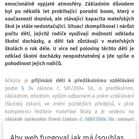
emocionálně vypjaté atmosféry. Základním důvodem
byl po několik let probíhající porodní boom, který v
současnosti doznívá, ale stávající kapacita mateřských
škol je stále nedostačující. Situaci zkomplikoval i nárůst
počtu dětí, jejichž rodiče využívají možnosti odkladu
školní docházky, a děti tak zůstávají v mateřských
školách o rok déle. U více než poloviny těchto dětí je
odklad školní docházky neopodstatněný a jde spíše o
pohodlnost jejich rodičů.
Ačkoliv je
přijímání dětí k předškolnímu vzdělávání
podle
§ 34
zákona č. 561/2004 Sb., o předškolním,
základním, středním, vyšším odborném a jiném vzdělávání
(školský zákon), ve znění pozdějších předpisů, v plné
kompetenci ředitele mateřské školy a je vedeno na
základě správního řízení (zákon č.
500/2004 Sb.
, správní
řád, ve znění pozdějších předpisů),
zřizovatel je vyjmut z
tohoto legislativního procesu.
Mimo jiné je povinen
Aby web fungoval jak má (souhlas