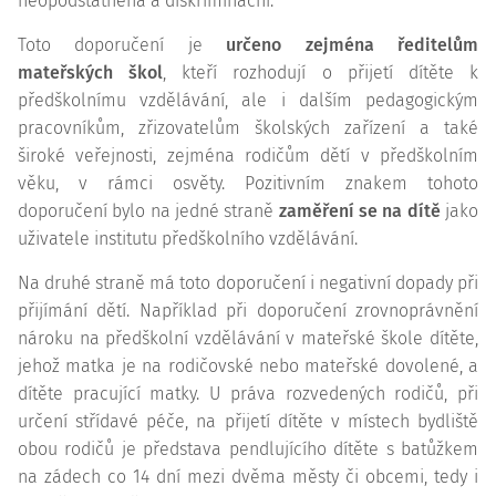
neopodstatněná a diskriminační.
Toto doporučení je
určeno zejména ředitelům
mateřských škol
, kteří rozhodují o přijetí dítěte k
předškolnímu vzdělávání, ale i dalším pedagogickým
pracovníkům, zřizovatelům školských zařízení a také
široké veřejnosti, zejména rodičům dětí v předškolním
věku, v rámci osvěty. Pozitivním znakem tohoto
doporučení bylo na jedné straně
zaměření se na dítě
jako
uživatele institutu předškolního vzdělávání.
Na druhé straně má toto doporučení i negativní dopady při
přijímání dětí. Například při doporučení zrovnoprávnění
nároku na předškolní vzdělávání v mateřské škole dítěte,
jehož matka je na rodičovské nebo mateřské dovolené, a
dítěte pracující matky. U práva rozvedených rodičů, při
určení střídavé péče, na přijetí dítěte v místech bydliště
obou rodičů je představa pendlujícího dítěte s batůžkem
na zádech co 14 dní mezi dvěma městy či obcemi, tedy i