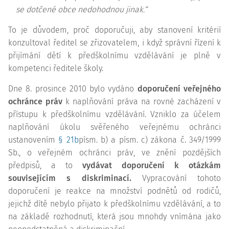
se dotčené obce nedohodnou jinak.“
To je důvodem, proč doporučuji, aby stanovení kritérií
konzultoval ředitel se zřizovatelem, i když správní řízení k
přijímání dětí k předškolnímu vzdělávání je plně v
kompetenci ředitele školy.
Dne 8. prosince 2010 bylo vydáno
doporučení veřejného
ochránce práv
k naplňování práva na rovné zacházení v
přístupu k předškolnímu vzdělávání. Vzniklo za účelem
naplňování úkolu svěřeného veřejnému ochránci
ustanovením
§ 21b
písm. b) a písm. c) zákona č. 349/1999
Sb., o veřejném ochránci práv, ve znění pozdějších
předpisů, a to
vydávat doporučení k otázkám
souvisejícím s diskriminací.
Vypracování tohoto
doporučení je reakce na množství podnětů od rodičů,
jejichž dítě nebylo přijato k předškolnímu vzdělávání, a to
na základě rozhodnutí, která jsou mnohdy vnímána jako