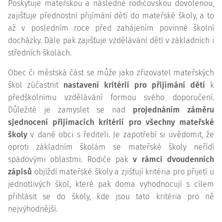
Poskytuje mateřskou a následně rodičovskou dovolenou,
zajišťuje přednostní přijímání dětí do mateřské školy, a to
až v posledním roce před zahájením povinné školní
docházky. Dále pak zajišťuje vzdělávání dětí v základních i
středních školách.
Obec či městská část se může jako zřizovatel mateřských
škol zúčastnit
nastavení kritérií pro přijímání dětí
k
předškolnímu vzdělávání formou svého doporučení.
Důležité je zamyslet se nad
projednáním záměru
sjednocení přijímacích kritérií pro všechny mateřské
školy
v dané obci s řediteli. Je zapotřebí si uvědomit, že
oproti základním školám se mateřské školy neřídí
spádovými oblastmi. Rodiče pak
v rámci dvoudenních
zápisů
objíždí mateřské školy a zjišťují kritéria pro přijetí u
jednotlivých škol, které pak doma vyhodnocují s cílem
přihlásit se do školy, kde jsou tato kritéria pro ně
nejvýhodnější.