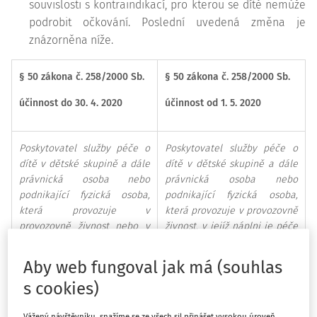
souvislosti s kontraindikací, pro kterou se dítě nemůže
podrobit očkování. Poslední uvedená změna je
znázorněna níže.
§ 50 zákona č. 258/2000 Sb.
§ 50 zákona č. 258/2000 Sb.
účinnost do 30. 4. 2020
účinnost od 1. 5. 2020
Poskytovatel služby péče o
Poskytovatel služby péče o
dítě v dětské skupině a dále
dítě v dětské skupině a dále
právnická osoba nebo
právnická osoba nebo
podnikající fyzická osoba,
podnikající fyzická osoba,
která provozuje v
která provozuje v provozovně
provozovně živnost nebo v
živnost, v jejíž náplni je péče
případě právnické osoby též
o děti do 3 let věku nebo
jinou činnost, v jejíž náplni
výchova dětí nad 3 roky věku
Aby web fungoval jak má (souhlas
je péče o děti do 3 let věku,
v předškolních zařízeních,
s cookies)
nebo mateřská škola, s
nebo mateřská škola, s
výjimkou zařízení uvedených
výjimkou zařízení uvedených
Vážený návštěvníku, snažíme se ze všech sil přinášet vysokou úroveň