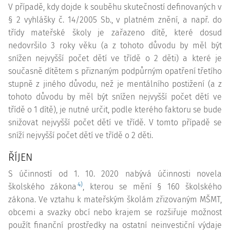
V případě, kdy dojde k souběhu skutečností definovaných v
§ 2 vyhlášky č. 14/2005 Sb., v platném znění, a např. do
třídy mateřské školy je zařazeno dítě, které dosud
nedovršilo 3 roky věku (a z tohoto důvodu by měl být
snížen nejvyšší počet dětí ve třídě o 2 děti) a které je
současně dítětem s přiznaným podpůrným opatření třetího
stupně z jiného důvodu, než je mentálního postižení (a z
tohoto důvodu by měl být snížen nejvyšší počet dětí ve
třídě o 1 dítě), je nutné určit, podle kterého faktoru se bude
snižovat nejvyšší počet dětí ve třídě. V tomto případě se
sníží nejvyšší počet dětí ve třídě o 2 děti.
ŘÍJEN
S účinností od 1. 10. 2020 nabývá účinnosti novela
4)
školského zákona
, kterou se mění § 160 školského
zákona. Ve vztahu k mateřským školám zřizovaným MŠMT,
obcemi a svazky obcí nebo krajem se rozšiřuje možnost
použít finanční prostředky na ostatní neinvestiční výdaje