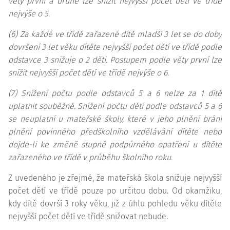
věty první a druhé lze snížit nejvyšší počet dětí ve třídě
nejvýše o 5.
(6) Za každé ve třídě zařazené dítě mladší 3 let se do doby
dovršení 3 let věku dítěte nejvyšší počet dětí ve třídě podle
odstavce 3 snižuje o 2 děti. Postupem podle věty první lze
snížit nejvyšší počet dětí ve třídě nejvýše o 6.
(7) Snížení počtu podle odstavců 5 a 6 nelze za 1 dítě
uplatnit souběžně. Snížení počtu dětí podle odstavců 5 a 6
se neuplatní u mateřské školy, které v jeho plnění brání
plnění povinného předškolního vzdělávání dítěte nebo
dojde-li ke změně stupně podpůrného opatření u dítěte
zařazeného ve třídě v průběhu školního roku.
Z uvedeného je zřejmé, že mateřská škola snižuje nejvyšší
počet dětí ve třídě pouze po určitou dobu. Od okamžiku,
kdy dítě dovrší 3 roky věku, již z úhlu pohledu věku dítěte
nejvyšší počet dětí ve třídě snižovat nebude.