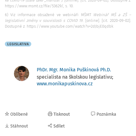
ke covid-19 (dále také „manuál“).
[online]. [cit. 2020-09-02]. Dostupné z:
https://www.msmt.cz/file/53629/, s. 10.
6) Viz informace obsažené ve webináři MŠMT
Webinář MŠ a ZŠ –
legislativní změny v souvislosti s COVID 19.
[online]. [cit. 2020-09-02].
Dostupné z: https://www.youtube.com/watch?v=2dJbjE0qdbk
LEGISLATIVA
PhDr. Mgr. Monika Puškinová Ph.D.
specialista na školskou legislativu;
www.monikapuskinova.cz
Oblíbené
Tisknout
Poznámka
Stáhnout
Sdílet