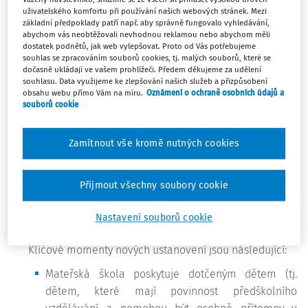
v § 46 odst. 4 větě druhé a
v § 46 odst. 4 větě druhé a
uživatelského komfortu při používání našich webových stránek. Mezi
zařízení, do nichž je
zařízení, do nichž je
základní předpoklady patří např. aby správně fungovalo vyhledávání,
docházka povinná, mohou
docházka povinná, mohou
abychom vás neobtěžovali nevhodnou reklamou nebo abychom měli
dostatek podnětů, jak web vylepšovat. Proto od Vás potřebujeme
přijmout pouze dítě, které se
přijmout pouze dítě, které se
souhlas se zpracováním souborů cookies, tj. malých souborů, které se
podrobilo stanoveným
podrobilo stanoveným
dočasně ukládají ve vašem prohlížeči. Předem děkujeme za udělení
pravidelným očkováním, má
pravidelným očkováním, má
souhlasu. Data využijeme ke zlepšování našich služeb a přizpůsobení
doklad, že je proti nákaze
doklad, že je proti nákaze
obsahu webu přímo Vám na míru.
Oznámení o ochraně osobních údajů a
souborů cookie
imunní nebo se nemůže
imunní nebo se nemůže
očkování podrobit pro
očkování podrobit pro
trvalou
kontraindikaci
[zvýrazněno
Zamítnout vše kromě nutných cookies
kontraindikaci
[zvýrazněno
autorkou].
autorkou].
Přijmout všechny soubory cookie
2)
S účinností od 25. 8. 2020
je v § 184a školského
Nastavení souborů cookie
zákona zavedeno „vzdělávání distančním způsobem“.
Klíčové momenty nových ustanovení jsou následující:
Mateřská škola poskytuje dotčeným dětem (tj.
dětem, které mají povinnost předškolního