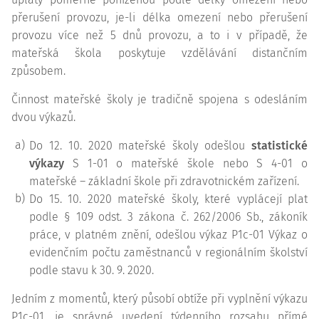
přerušení provozu, je-li délka omezení nebo přerušení
provozu více než 5 dnů provozu, a to i v případě, že
mateřská škola poskytuje vzdělávání distančním
způsobem.
Činnost mateřské školy je tradičně spojena s odesláním
dvou výkazů.
a)
Do 12. 10. 2020 mateřské školy odešlou
statistické
výkazy
S 1-01 o mateřské škole nebo S 4-01 o
mateřské – základní škole při zdravotnickém zařízení.
b)
Do 15. 10. 2020 mateřské školy, které vyplácejí plat
podle § 109 odst. 3 zákona č. 262/2006 Sb., zákoník
práce, v platném znění, odešlou výkaz P1c-01 Výkaz o
evidenčním počtu zaměstnanců v regionálním školství
podle stavu k 30. 9. 2020.
Jedním z momentů, který působí obtíže při vyplnění výkazu
P1c-01, je správné uvedení týdenního rozsahu přímé