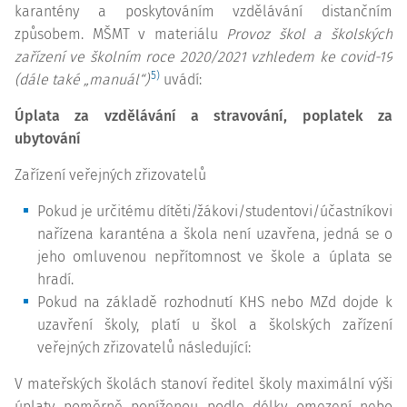
karantény a poskytováním vzdělávání distančním
způsobem. MŠMT v materiálu
Provoz škol a školských
zařízení ve školním roce 2020/2021 vzhledem ke covid-19
5)
(dále také „manuál“)
uvádí:
Úplata za vzdělávání a stravování, poplatek za
ubytování
Zařízení veřejných zřizovatelů
Pokud je určitému dítěti/žákovi/studentovi/účastníkovi
nařízena karanténa a škola není uzavřena, jedná se o
jeho omluvenou nepřítomnost ve škole a úplata se
hradí.
Pokud na základě rozhodnutí KHS nebo MZd dojde k
uzavření školy, platí u škol a školských zařízení
veřejných zřizovatelů následující:
V mateřských školách stanoví ředitel školy maximální výši
úplaty poměrně poníženou podle délky omezení nebo