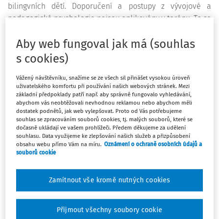
bilingvních dětí. Doporučení a postupy z vývojové a
pedagogické psychologie nejsou aplikovány v terénu. To se
nejvíce projevuje ve chvíli, kdy se u dítěte objeví vývojový
Aby web fungoval jak má (souhlas
problém či problém s učením. Pokud se u dítěte
identifikuje dysgrafie nebo dyslexie, vždy se začne řešit,
s cookies)
zda není příčinou právě jeho bilingvnost. Rodiče jsou pak
Vážený návštěvníku, snažíme se ze všech sil přinášet vysokou úroveň
tlačeni, aby se začali bavit doma i česky. To je typické
uživatelského komfortu při používání našich webových stránek. Mezi
například u autistických dětí. Podle psychologů by se však
základní předpoklady patří např. aby správně fungovalo vyhledávání,
abychom vás neobtěžovali nevhodnou reklamou nebo abychom měli
mělo naopak postupovat opačně - dítě by mělo být
dostatek podnětů, jak web vylepšovat. Proto od Vás potřebujeme
podpořeno právě v mateřském jazyce. Všechny děti se
souhlas se zpracováním souborů cookies, tj. malých souborů, které se
nakonec jazyk naučí, i když si češtinu osvojují v odlišném
dočasně ukládají ve vašem prohlížeči. Předem děkujeme za udělení
souhlasu. Data využijeme ke zlepšování našich služeb a přizpůsobení
tempu. Musíme ale důvěřovat celému procesu, bilingvní
obsahu webu přímo Vám na míru.
Oznámení o ochraně osobních údajů a
dítě se s okolím po určité době jazykově srovná a posléze
souborů cookie
bude ve značné výhodě. Podle výzkumů posílení
mateřského jazyka dokonce pomáhá překonávat
Zamítnout vše kromě nutných cookies
problémy s učením. Když dítě mluví více jazyky, tak je v
každém z nich na jiné úrovni. Málokterý učitel si
Přijmout všechny soubory cookie
uvědomuje, že vícejazyčnost nakonec dítě do budoucnosti