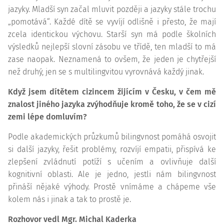
jazyky. Mladší syn začal mluvit později a jazyky stále trochu
„pomotává“. Každé dítě se vyvíjí odlišně i přesto, že mají
zcela identickou výchovu. Starší syn má podle školních
výsledků nejlepší slovní zásobu ve třídě, ten mladší to má
zase naopak. Neznamená to ovšem, že jeden je chytřejší
než druhý, jen se s multilingvitou vyrovnává každý jinak.
Když jsem dítětem cizincem žijícím v Česku, v čem mě
znalost jiného jazyka zvýhodňuje kromě toho, že se v cizí
zemi lépe domluvím?
Podle akademických průzkumů bilingvnost pomáhá osvojit
si další jazyky, řešit problémy, rozvíjí empatii, přispívá ke
zlepšení zvládnutí potíží s učením a ovlivňuje další
kognitivní
oblasti. Ale je jedno, jestli nám bilingvnost
přináší nějaké výhody. Prostě vnímáme a chápeme vše
kolem nás i jinak a tak to prostě je.
Rozhovor vedl Mgr. Michal Kaderka