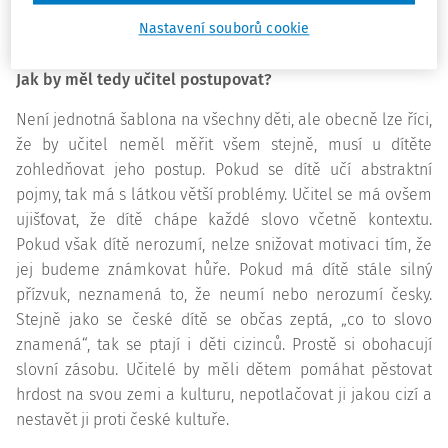
zvýhodňuje. Bilingvní dítě není „monolingvním dítětem s
Nastavení souborů cookie
pří
?
věskem“, bilingualita je specifikum.
Jak by měl tedy učitel postupovat?
Není jednotná šablona na všechny děti, ale obecně lze říci,
že by učitel neměl měřit všem stejně, musí u dítěte
zohledňovat jeho postup. Pokud se dítě učí
abstraktní
pojmy, tak má s látkou větší problémy. Učitel se má ovšem
ujišťovat, že dítě chápe každé slovo včetně kontextu.
Pokud však dítě nerozumí, nelze snižovat motivaci tím, že
jej budeme známkovat hůře. Pokud má dítě stále silný
přízvuk, neznamená to, že neumí nebo nerozumí česky.
Stejně jako se české dítě se občas zeptá, „co to slovo
znamená“, tak se ptají i děti cizinců. Prostě si obohacují
slovní zásobu. Učitelé by měli dětem pomáhat pěstovat
hrdost na svou zemi a kulturu, nepotlačovat ji jakou cizí a
nestavět ji proti české kultuře.