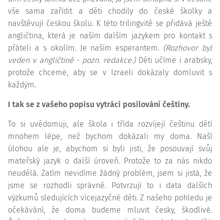
vše sama zařídit a děti chodily do české školky a
navštěvují českou školu. K této trilingvitě se přidává ještě
angličtina, která je naším dalším jazykem pro kontakt s
přáteli a s okolím. Je naším esperantem.
(Rozhovor byl
veden v angličtině - pozn. redakce.)
Děti učíme i arabsky,
protože chceme, aby se v Izraeli dokázaly domluvit s
každým.
I tak se z vašeho popisu vytrácí posilování češtiny.
To si uvědomuji, ale škola i třída rozvíjejí češtinu dětí
mnohem lépe, než bychom dokázali my doma. Naší
úlohou ale je, abychom si byli jisti, že posouvají svůj
mateřský jazyk o další úroveň. Protože to za nás nikdo
neudělá. Zatím nevidíme žádný problém, jsem si jistá, že
jsme se rozhodli správně. Potvrzují to i data dalších
výzkumů sledujících vícejazyčné děti. Z našeho pohledu je
očekávání, že doma budeme mluvit česky, škodlivé.