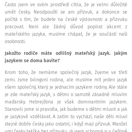
Často jsem ve svém prostředí cítila, že je velmi důležité
umět česky. Neodpouští se ani přízvuk, a dokonce se
počítá s tím, že budete na české výslovnosti a přízvuku
pracovat. Není ale žádný důvod popírat akcent z
mateřského jazyka, musíme chápat, že je součástí naší
osobnosti.
Jakožto rodiče máte odlišný mateřský jazyk. Jakým
jazykem se doma bavíte?
Krom toho, že nemáme společný jazyk, žijeme ve třetí
zemi. Jsme bilingvní rodina, ale musíme mít jeden jazyk
všem společný, který je jednacím jazykem rodiny. Ale stále
je zde mateřský jazyk, s dětmi o samotě zásadně mluvím
maďarsky. Hebrejština je však dominantním jazykem.
Stanovili jsme si pravidla, jak budeme s dětmi mluvit a jak
je jazykově vzdělávat. A zatím to vychází, naše děti mluví
stejně dobře česky jako ostatní, i když mají přízvuk. Manžel
umí česky takřka bez přízvuku, já jsem schopná si v češtině