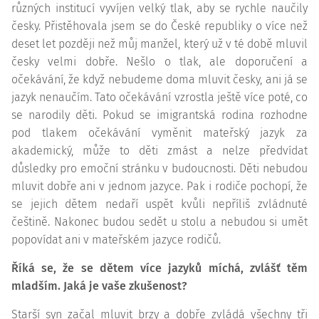
různých institucí vyvíjen velký tlak, aby se rychle naučily
česky. Přistěhovala jsem se do České republiky o více než
deset let později než můj manžel, který už v té době mluvil
česky velmi dobře. Nešlo o tlak, ale doporučení a
očekávání, že když nebudeme doma mluvit česky, ani já se
jazyk nenaučím. Tato očekávání vzrostla ještě více poté, co
se narodily děti. Pokud se imigrantská rodina rozhodne
pod tlakem očekávání vyměnit mateřský jazyk za
akademický, může to děti zmást a nelze předvídat
důsledky pro emoční stránku v budoucnosti. Děti nebudou
mluvit dobře ani v jednom jazyce. Pak i rodiče pochopí, že
se jejich dětem nedaří uspět kvůli nepříliš zvládnuté
češtině. Nakonec budou sedět u stolu a nebudou si umět
popovídat ani v mateřském jazyce rodičů.
Říká se, že se dětem více jazyků míchá, zvlášť těm
mladším. Jaká je vaše zkušenost?
Starší syn začal mluvit brzy a dobře zvládá všechny tři