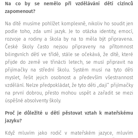
Na co by se nemělo při vzdělávání dětí cizinců
zapomenout?
Na dítě musíme pohlížet komplexně, nikoliv ho soudit jen
podle toho, zda umí jazyk. Je to otázka identity, emocí,
rozvoje a rodiny a škola by na to měla být připravena.
České školy často nejsou připraveny na přítomnost
bilingvních dětí ve třídě, stále se očekává, že dítě, které
přijde do země ve třinácti letech, se musí připravit na
přijímačky na střední školu. Systém musí na tyto děti
myslet, řešit jejich osobnost a především všestrannost
vzdělání. Nelze předpokládat, že tyto děti „dají“ přijímačky
na první dobrou, přesto mohou uspět a zařadit se mezi
úspěšné absolventy školy.
Proč je důležité u dětí pěstovat vztah k mateřskému
jazyku?
Když mluvím jako rodič v mateřském jazyce, mluvím