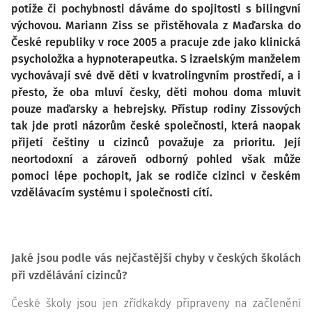
potíže či pochybnosti dáváme do spojitosti s bilingvní
výchovou. Mariann Ziss se přistěhovala z Maďarska do
České republiky v roce 2005 a pracuje zde jako klinická
psycholožka a hypnoterapeutka. S izraelským manželem
vychovávají své dvě děti v kvatrolingvním prostředí, a i
přesto, že oba mluví česky, děti mohou doma mluvit
pouze maďarsky a hebrejsky. Přístup rodiny Zissových
tak jde proti názorům české společnosti, která naopak
přijetí češtiny u cizinců považuje za prioritu. Její
neortodoxní a zároveň odborný pohled však může
pomoci lépe pochopit, jak se rodiče cizinci v českém
vzdělávacím systému i společnosti cítí.
Jaké jsou podle vás nejčastější chyby v českých školách
při vzdělávání cizinců?
České školy jsou jen zřídkakdy připraveny na začlenění