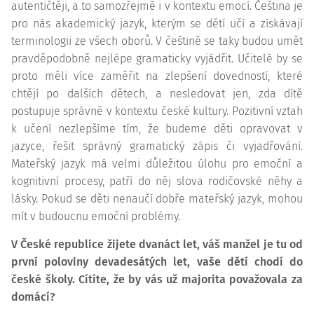
autentičtěji, a to samozřejmě i v kontextu emocí. Čeština je
pro nás akademický jazyk, kterým se dětí učí a získávají
terminologii ze všech oborů. V češtině se taky budou umět
pravděpodobně nejlépe gramaticky vyjádřit. Učitelé by se
proto měli více zaměřit na zlepšení dovedností, které
chtějí po dalších dětech, a nesledovat jen, zda dítě
postupuje správně v kontextu české kultury. Pozitivní vztah
k učení nezlepšíme tím, že budeme děti opravovat v
jazyce, řešit správný gramatický zápis či vyjadřování.
Mateřský jazyk má velmi důležitou úlohu pro emoční a
kognitivní
procesy, patří do něj slova rodičovské něhy a
lásky. Pokud se děti nenaučí dobře mateřský jazyk, mohou
mít v budoucnu emoční problémy.
V České republice žijete dvanáct let, váš manžel je tu od
první poloviny devadesátých let, vaše dětí chodí do
české školy. Cítíte, že by vás už majorita považovala za
domácí?