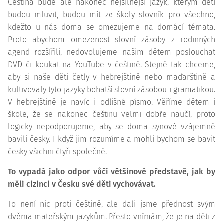
Čeština bude ale nakonec nejsilnější jazyk, kterým děti
budou mluvit, budou mít ze školy slovník pro všechno,
kdežto u nás doma se omezujeme na domácí témata.
Proto abychom omezenost slovní zásoby z rodinných
agend rozšířili, nedovolujeme našim dětem poslouchat
DVD či koukat na YouTube v češtině. Stejně tak chceme,
aby si naše děti četly v hebrejštině nebo maďarštině a
kultivovaly tyto jazyky bohatší slovní zásobou i gramatikou.
V hebrejštině je navíc i odlišné písmo. Věříme dětem i
škole, že se nakonec češtinu velmi dobře naučí, proto
logicky nepodporujeme, aby se doma synové vzájemně
bavili česky. I když jim rozumíme a mohli bychom se bavit
česky všichni čtyři společně.
To vypadá jako odpor vůči většinové představě, jak by
měli cizinci v Česku své děti vychovávat.
To není nic proti češtině, ale dali jsme přednost svým
dvěma mateřským jazykům. Přesto vnímám, že je na děti z